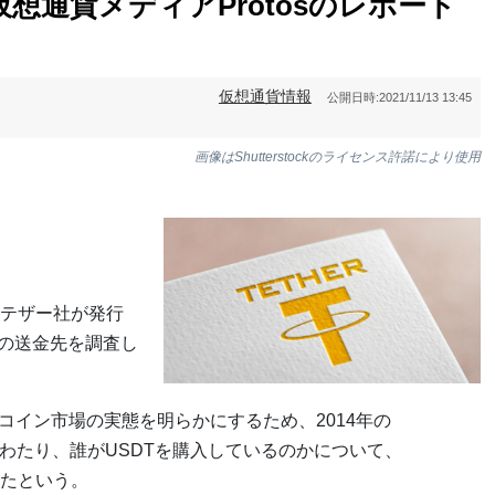
仮想通貨メディアProtosのレポート
仮想通貨情報
公開日時:
2021/11/13 13:45
画像はShutterstockのライセンス許諾により使用
日、テザー社が発行
Tの送金先を調査し
ルコイン市場の実態を明らかにするため、2014年の
間にわたり、誰がUSDTを購入しているのかについて、
たという。