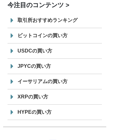
今注目のコンテンツ
7/29
SBI VCトレード株式会社
信託型円建
19:30
てステーブルコイン「JPYSC」徹底解
取引所おすすめランキング
説セミナーを開催
ビットコインの買い方
USDCの買い方
JPYCの買い方
イーサリアムの買い方
XRPの買い方
HYPEの買い方