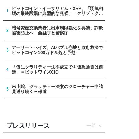
ビットコイン・イーサリアム・XRP、「弱気相
1
場の最終段階に典型的な兆候」＝クリプトクア
ント
暗号資産交換業者に出庫制限強化を要請、詐欺
2
被害防止へ 金融庁と警察庁
アーサー・ヘイズ、AIバブル崩壊と政府救済で
3
ビットコイン100万ドル超と予想
「仮にクラリティー法不成立でも仮想通貨は前
4
進」＝ビットワイズCIO
米上院、クラリティー法案のクローチャー申請
5
見送り続く＝報道
プレスリリース
一覧