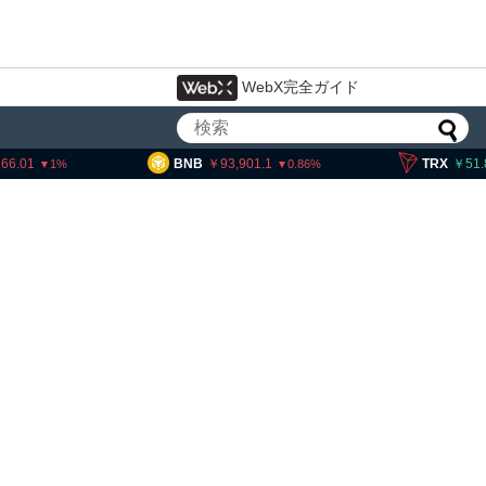
WebX完全ガイド
BNB
93,901.1
TRX
51.84
0.86
0.19
・ヘイズ、AIバブル崩壊と
でビットコイン100万ドル