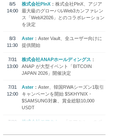
8/5
株式会社PlnX
株式会社PlnX、アジア
14:00
最大級のグローバルWeb3カンファレン
ス「WebX2026」とのコラボレーション
を決定
8/3
Aster
Aster Vault、全ユーザー向けに
11:30
提供開始
7/31
株式会社ANAPホールディングス
13:00
ANAP が大型イベント「BITCOIN
JAPAN 2026」開催決定
7/31
Aster
Aster、韓国RWAシーズン1取引
12:00
キャンペーンを開始 $SKHYNIX・
$SAMSUNG対象、賞金総額10,000
USDT
7/30
株式会社モアクト
「モアクト」 のポ
18:30
イント交換先に日本円ステーブルコイン
「 JPYC」を追加