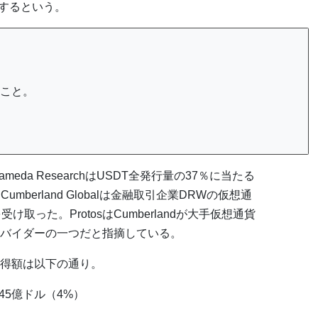
当するという。
こと。
eda ResearchはUSDT全発行量の37％に当たる
mberland Globalは金融取引企業DRWの仮想通
取った。ProtosはCumberlandが大手仮想通貨
バイダーの一つだと指摘している。
得額は以下の通り。
社。45億ドル（4%）