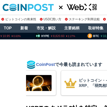
ビットコインの将来性
USDC買い方
ステーキング利率比較
TOP
新着
市況・解説
主要銘柄
取材特集
HYPE
8,820.60
BTC
10,246,050
2.27
0.73
CoinPost
で今最も読まれています
リアム・
暗号資産交換業
終段階に典型
要請、詐欺被害
クアント
察庁