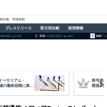
株特集・関連銘柄
プレスリリース
取引所比較
採用情報
ETH
303,252.0
XRP
166.01
2.35
1
者に出庫制限強化を
アーサー
防止へ 金融庁と警
政府救済
超と予想