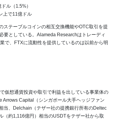
ドル（1.5%）
ェーン上で11億ドル
他のステーブルコインの相互交換機能やOTC取引を提
としている。Alameda Researchはトレーディ
業で、FTXに流動性を提供しているのは以前から明
で仮想通貨投資や取引で利益を出している事業体の
Arrows Capital（シンガポール大手ヘッジファン
相当、Delchain（テザー社の提携銀行所有のDeltec
00万ドル（約1,116億円）相当のUSDTをテザー社から取