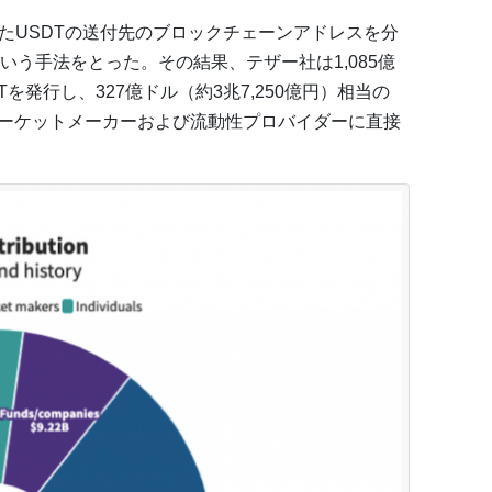
されたUSDTの送付先のブロックチェーンアドレスを分
う手法をとった。その結果、テザー社は1,085億
DTを発行し、327億ドル（約3兆7,250億円）相当の
マーケットメーカーおよび流動性プロバイダーに直接