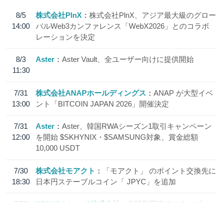
8/5
株式会社PlnX
株式会社PlnX、アジア最大級のグロー
14:00
バルWeb3カンファレンス「WebX2026」とのコラボ
レーションを決定
8/3
Aster
Aster Vault、全ユーザー向けに提供開始
11:30
7/31
株式会社ANAPホールディングス
ANAP が大型イベ
13:00
ント「BITCOIN JAPAN 2026」開催決定
7/31
Aster
Aster、韓国RWAシーズン1取引キャンペーン
12:00
を開始 $SKHYNIX・$SAMSUNG対象、賞金総額
10,000 USDT
7/30
株式会社モアクト
「モアクト」 のポイント交換先に
18:30
日本円ステーブルコイン「 JPYC」を追加
7/29
SBI VCトレード株式会社
信託型円建てステーブル
19:30
コイン「JPYSC」徹底解説セミナーを開催