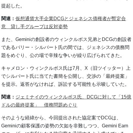
提起した。
関連：
仮想通貨大手企業DCGとジェネシス債権者が暫定合
意 貸し手グループは反対姿勢
また、Geminiの創設者のウィンクルボス兄弟とDCGの創設者
であるバリー・シルバート氏の間では、ジェネシスの債務問
題をめぐり、公の場で辛辣な争いが繰り広げられてきた。
キャメロン・ウィンクルボス氏は7月、X（旧ツイッター）上
でシルバート氏に当てた書簡を公開し、交渉の「最終提案」
を提示。返答がなければ、訴訟する可能性も示唆していた。
関連：
ジェミナイのウィンクルボス氏、DCGに対して「15億
ドルの最終提案」 債務問題めぐり
そのような経緯から、今回提出された協定案でDCGは、
Geminiの顧客保護の姿勢の欠如を非難しつつ、Gemini Earn