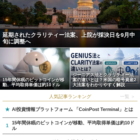
延期されたクラリティー法案、上院が採決日を9月中
旬に調整へ
ジーニアス法とクラリティー法
15年間休眠のビットコインが移
案の違いとは？米国の暗号資産2
動、平均取得単価は約10ドル
大法案をわかりやすく解説
人気記事ランキング
一覧 ＞
★
AI投資情報プラットフォーム 「CoinPost Terminal」とは
15年間休眠のビットコインが移動、平均取得単価は約10ド
1
ル