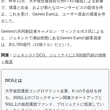
が、昨年11月、大手仮想通貨取引所FTXの破綻による影響
で、償還と出金、および新たなローンサービスの提供を停
止。これを受け、Gemini Earnは、ユーザー資金の償還を停
止した。
Geminiの共同創設者キャメロン・ウィンクルボス氏による
と、ジェネシスで凍結状態にあるGemini Earnの顧客資産
は、約1,765億円（12億ドル）だという。
関連：
ジェネシスとDCG、ジェミナイに1,000億円超の債務
＝報道
DCGとは
大手仮想通貨コングロマリット企業。6つの子会社を持
ち、200以上のブロックチェーン関連スタートアップと
50以上の仮想通貨ファンド、プロジェクトに投資してい