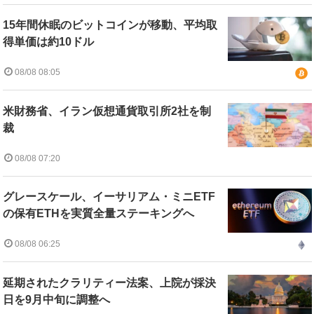
15年間休眠のビットコインが移動、平均取
得単価は約10ドル
08/08 08:05
米財務省、イラン仮想通貨取引所2社を制
裁
08/08 07:20
グレースケール、イーサリアム・ミニETF
の保有ETHを実質全量ステーキングへ
08/08 06:25
延期されたクラリティー法案、上院が採決
日を9月中旬に調整へ