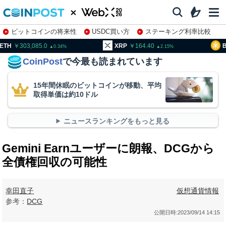
ビットコインの将来性
USDC買い方
ステーキング利率比較
株特集・関連銘柄
03,085.0
XRP
164.40
BNB
94
0.34
2.15
CoinPost
で今最も読まれています
15年間休眠のビットコインが移動、平均
取得単価は約10ドル
ニュースランキングをもっと見る
Gemini Earnユーザーに朗報、DCGから
全債権回収の可能性
幸田直子
仮想通貨情報
参考：
DCG
公開日時:
2023/09/14 14:15