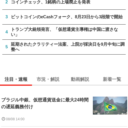
2
コインチェック、1銘柄の上場廃止を発表
3
ビットコインのeCashフォーク、8月23日から3段階で開始
トランプ大統領発言、「仮想通貨主導権は中国に渡さな
4
い」
延期されたクラリティー法案、上院が採決日を9月中旬に調
5
整へ
注目・速報
市況・解説
動画解説
新着一覧
ブラジル中銀、仮想通貨送金に最大24時間
の遅延義務付け
08/08 14:00