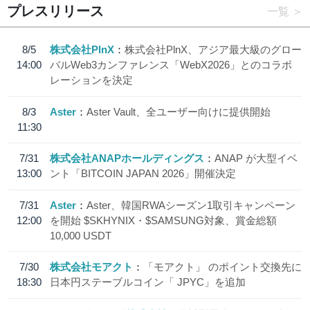
プレスリリース
一覧
8/5
株式会社PlnX
株式会社PlnX、アジア最大級のグロー
14:00
バルWeb3カンファレンス「WebX2026」とのコラボ
レーションを決定
8/3
Aster
Aster Vault、全ユーザー向けに提供開始
11:30
7/31
株式会社ANAPホールディングス
ANAP が大型イベ
13:00
ント「BITCOIN JAPAN 2026」開催決定
7/31
Aster
Aster、韓国RWAシーズン1取引キャンペーン
12:00
を開始 $SKHYNIX・$SAMSUNG対象、賞金総額
10,000 USDT
7/30
株式会社モアクト
「モアクト」 のポイント交換先に
18:30
日本円ステーブルコイン「 JPYC」を追加