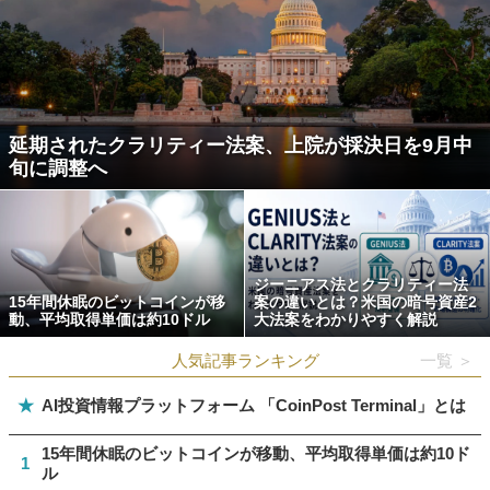
延期されたクラリティー法案、上院が採決日を9月中
旬に調整へ
ジーニアス法とクラリティー法
15年間休眠のビットコインが移
案の違いとは？米国の暗号資産2
動、平均取得単価は約10ドル
大法案をわかりやすく解説
人気記事ランキング
一覧 ＞
★
AI投資情報プラットフォーム 「CoinPost Terminal」とは
15年間休眠のビットコインが移動、平均取得単価は約10ド
1
ル