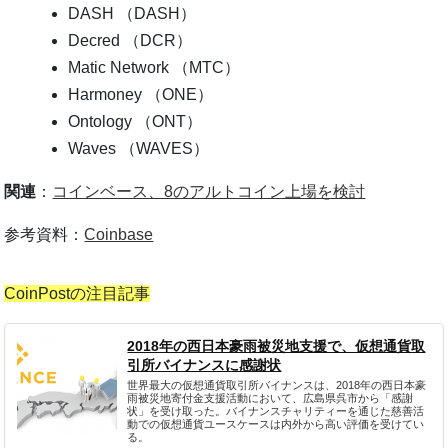
DASH （DASH）
Decred （DCR）
Matic Network （MTC）
Harmoney （ONE）
Ontology （ONT）
Waves （WAVES）
関連
：
コインベース、8のアルトコイン上場を検討
参考資料：
Coinbase
CoinPostの注目記事
2018年の西日本豪雨被災地支援で、仮想通貨取
引所バイナンスに感謝状
世界最大の仮想通貨取引所バイナンスは、2018年の西日本豪
雨被災地寄付金支援活動において、広島県呉市から「感謝
状」を受け取った。バイナンスチャリティーを通じた慈善活
動での仮想通貨ユースケースは内外から高い評価を受けてい
る。