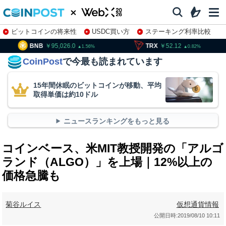
ビットコインの将来性
USDC買い方
ステーキング利率比較
株特集・関連銘柄
95,026.0
TRX
52.12
SOL
1.56
0.82
CoinPost
で今最も読まれています
15年間休眠のビットコインが移動、平均
取得単価は約10ドル
ニュースランキングをもっと見る
コインベース、米MIT教授開発の「アルゴ
ランド（ALGO）」を上場｜12%以上の
価格急騰も
菊谷ルイス
仮想通貨情報
公開日時:
2019/08/10 10:11