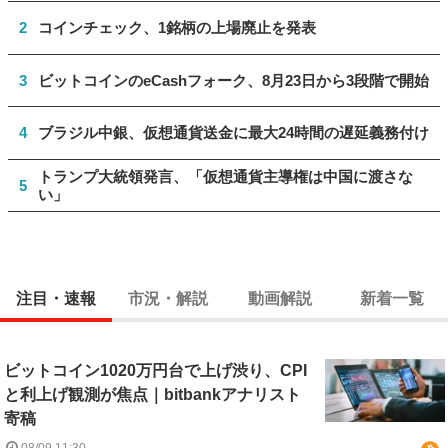
2
コインチェック、1銘柄の上場廃止を発表
3
ビットコインのeCashフォーク、8月23日から3段階で開始
4
ブラジル中銀、仮想通貨送金に最大24時間の遅延義務付け
トランプ大統領発言、「仮想通貨主導権は中国に渡さな
5
い」
注目・速報
市況・解説
動画解説
新着一覧
ビットコイン1020万円台で上げ渋り、CPI
と利上げ観測が焦点｜bitbankアナリスト
寄稿