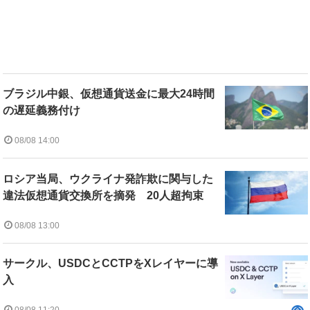
ブラジル中銀、仮想通貨送金に最大24時間
の遅延義務付け
08/08 14:00
ロシア当局、ウクライナ発詐欺に関与した
違法仮想通貨交換所を摘発 20人超拘束
08/08 13:00
サークル、USDCとCCTPをXレイヤーに導
入