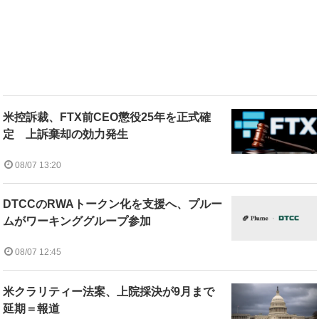
米控訴裁、FTX前CEO懲役25年を正式確
定 上訴棄却の効力発生
08/07 13:20
DTCCのRWAトークン化を支援へ、プルー
ムがワーキンググループ参加
08/07 12:45
米クラリティー法案、上院採決が9月まで
延期＝報道