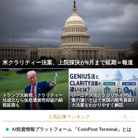
米クラリティー法案、上院採決が9月まで延期＝報道
トランプ大統領、クラリティー
ジーニアス法とクラリティー法
法成立なら仮想通貨売却益の納
案の違いとは？米国の暗号資産2
税延期も
大法案をわかりやすく解説
人気記事ランキング
一覧 ＞
★
AI投資情報プラットフォーム 「CoinPost Terminal」とは