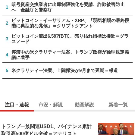
暗号資産交換業者に出庫制限強化を要請、詐欺被害防止
1
へ 金融庁と警察庁
ビットコイン・イーサリアム・XRP、「弱気相場の最終段
2
階に典型的な兆候」＝クリプトクアント
ビットコイン流出6.58万BTC、売り枯れ指標は接近＝グラ
3
スノード
停滞中の米クラリティー法案、トランプ政権が倫理規定協
4
議に着手
5
米クラリティー法案、上院採決が9月まで延期＝報道
注目・速報
市況・解説
動画解説
新着一覧
トランプ一族関連USD1、バイナンス累計
取引高500億ドル突破＝アナリスト