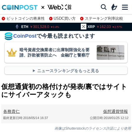
ビットコインの将来性
USDC買い方
ステーキング利率比較
株特集・関連銘柄
301,528.0
XRP
162.03
BNB
0.4
2.57
CoinPost
で今最も読まれています
暗号資産交換業者に出庫制限強化を要
請、詐欺被害防止へ 金融庁と警察庁
ニュースランキングをもっと見る
仮想通貨初の格付けが発表/裏ではサイト
にサイバーアタックも
各務貴仁
仮想通貨情報
最終更新日時:
2018/05/14 16:37
公開日時:
2018/01/25 12:12
画像はShutterstockのライセンス許諾により使用