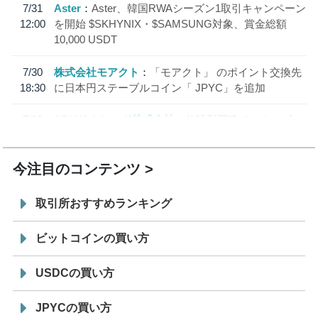
7/31
Aster
Aster、韓国RWAシーズン1取引キャンペーン
12:00
を開始 $SKHYNIX・$SAMSUNG対象、賞金総額
10,000 USDT
7/30
株式会社モアクト
「モアクト」 のポイント交換先
18:30
に日本円ステーブルコイン「 JPYC」を追加
7/29
SBI VCトレード株式会社
信託型円建てステーブル
19:30
コイン「JPYSC」徹底解説セミナーを開催
今注目のコンテンツ
取引所おすすめランキング
ビットコインの買い方
USDCの買い方
JPYCの買い方