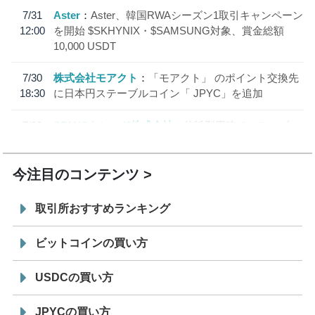
7/31
Aster
Aster、韓国RWAシーズン1取引キャンペーン
12:00
を開始 $SKHYNIX・$SAMSUNG対象、賞金総額
10,000 USDT
7/30
株式会社モアクト
「モアクト」 のポイント交換先
18:30
に日本円ステーブルコイン「 JPYC」を追加
7/29
SBI VCトレード株式会社
信託型円建てステーブル
19:30
コイン「JPYSC」徹底解説セミナーを開催
今注目のコンテンツ
取引所おすすめランキング
ビットコインの買い方
USDCの買い方
JPYCの買い方