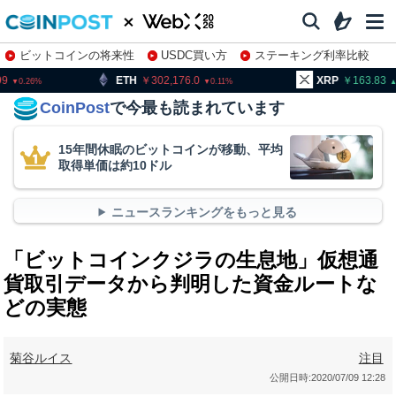
ビットコインの将来性
USDC買い方
ステーキング利率比較
株特集・関連銘柄
302,176.0
XRP
163.83
BNB
0.11
0.52
CoinPost
で今最も読まれています
15年間休眠のビットコインが移動、平均
取得単価は約10ドル
ニュースランキングをもっと見る
「ビットコインクジラの生息地」仮想通
貨取引データから判明した資金ルートな
どの実態
菊谷ルイス
注目
公開日時:
2020/07/09 12:28