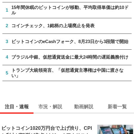
15年間休眠のビットコインが移動、平均取得単価は約10ド
1
ル
2
コインチェック、1銘柄の上場廃止を発表
3
ビットコインのeCashフォーク、8月23日から3段階で開始
4
ブラジル中銀、仮想通貨送金に最大24時間の遅延義務付け
トランプ大統領発言、「仮想通貨主導権は中国に渡さな
5
い」
注目・速報
市況・解説
動画解説
新着一覧
ビットコイン1020万円台で上げ渋り、CPI