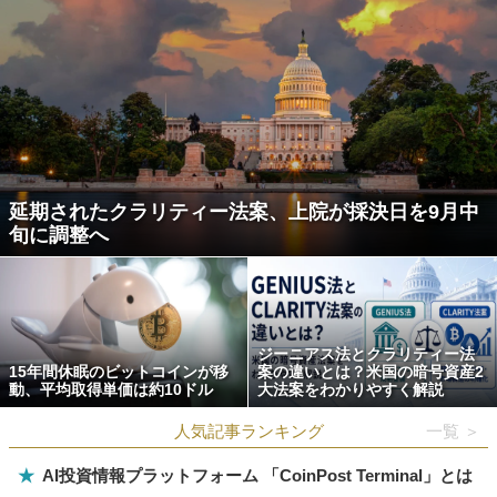
延期されたクラリティー法案、上院が採決日を9月中
旬に調整へ
ジーニアス法とクラリティー法
15年間休眠のビットコインが移
案の違いとは？米国の暗号資産2
動、平均取得単価は約10ドル
大法案をわかりやすく解説
人気記事ランキング
一覧 ＞
★
AI投資情報プラットフォーム 「CoinPost Terminal」とは