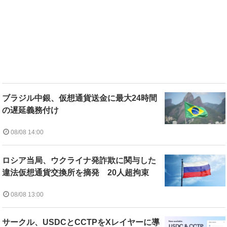
ブラジル中銀、仮想通貨送金に最大24時間
の遅延義務付け
08/08 14:00
ロシア当局、ウクライナ発詐欺に関与した
違法仮想通貨交換所を摘発 20人超拘束
08/08 13:00
サークル、USDCとCCTPをXレイヤーに導