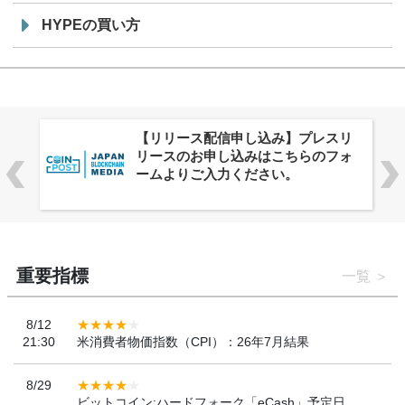
HYPEの買い方
株式会社PlnX、アジア最大級のグロ
ーバルWeb3カンファレンス
「WebX2026」とのコラボレーショ
ンを決定
重要指標
一覧
8/12
21:30
米消費者物価指数（CPI）：26年7月結果
8/29
ビットコイン:ハードフォーク「eCash」予定日