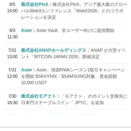
8/5
株式会社PlnX
株式会社PlnX、アジア最大級のグロー
14:00
バルWeb3カンファレンス「WebX2026」とのコラボ
レーションを決定
8/3
Aster
Aster Vault、全ユーザー向けに提供開始
11:30
7/31
株式会社ANAPホールディングス
ANAP が大型イベ
13:00
ント「BITCOIN JAPAN 2026」開催決定
7/31
Aster
Aster、韓国RWAシーズン1取引キャンペーン
12:00
を開始 $SKHYNIX・$SAMSUNG対象、賞金総額
10,000 USDT
7/30
株式会社モアクト
「モアクト」 のポイント交換先に
18:30
日本円ステーブルコイン「 JPYC」を追加
7/29
SBI VCトレード株式会社
信託型円建てステーブル
19:30
コイン「JPYSC」徹底解説セミナーを開催