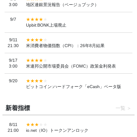
3:00
地区連銀景況報告（ベージュブック）
9/7
Upbit:BONK上場廃止
9/11
21:30
米消費者物価指数（CPI）：26年8月結果
9/17
3:00
米連邦公開市場委員会（FOMC）政策金利発表
9/20
ビットコイン:ハードフォーク「eCash」ベータ版
新着指標
一覧
8/11
21:00
io.net（IO）トークンアンロック