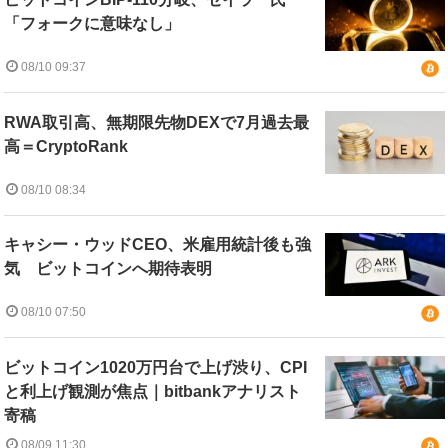
「フォークに意味なし」
08/10 09:37
RWA取引高、無期限先物DEXで7月過去最
高＝CryptoRank
08/10 08:34
キャシー・ウッドCEO、米雇用統計後も強
気 ビットコインへ期待表明
08/10 07:50
ビットコイン1020万円台で上げ渋り、CPI
と利上げ観測が焦点｜bitbankアナリスト
寄稿
08/09 11:30