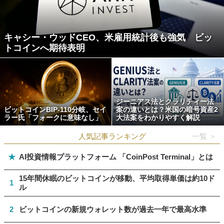
キャシー・ウッドCEO、米雇用統計後も強気 ビッ
トコインへ期待表明
ジーニアス法とクラリティー法
ビットコインBIP-110分岐、セイ
案の違いとは？米国の暗号資産2
ラー氏「フォークに意味なし」
大法案をわかりやすく解説
人気記事ランキング
一覧 ＞
★
AI投資情報プラットフォーム 「CoinPost Terminal」とは
15年間休眠のビットコインが移動、平均取得単価は約10ド
1
ル
2
ビットコインの新規ウォレット数が過去一年で最高水準