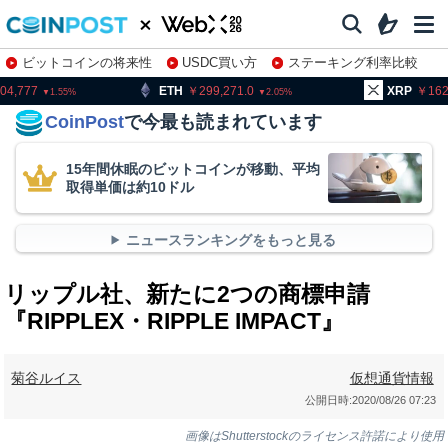
ビットコインの将来性
USDC買い方
ステーキング利率比較
株特集・関連銘柄
ETH
299,271.0
XRP
162.56
2.05
1.91
CoinPost
で今最も読まれています
15年間休眠のビットコインが移動、平均
取得単価は約10ドル
ニュースランキングをもっと見る
リップル社、新たに2つの商標申請
『RIPPLEX・RIPPLE IMPACT』
菊谷ルイス
仮想通貨情報
公開日時:
2020/08/26 07:23
画像はShutterstockのライセンス許諾により使用