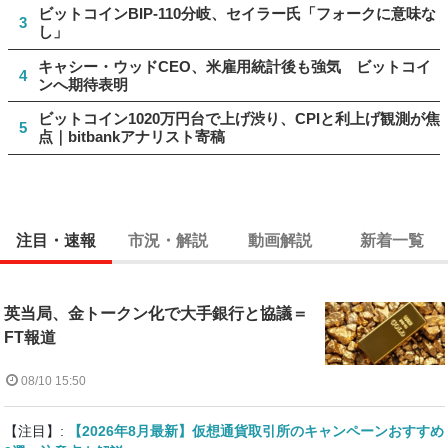
ビットコインBIP-110分岐、セイラー氏「フォークに意味な
3
し」
キャシー・ウッドCEO、米雇用統計後も強気 ビットコイ
4
ンへ期待表明
ビットコイン1020万円台で上げ渋り、CPIと利上げ観測が焦
5
点｜bitbankアナリスト寄稿
注目・速報
市況・解説
動画解説
新着一覧
英当局、金トークン化で大手銀行と協議＝
FT報道
08/10 15:50
【注目】:
【2026年8月最新】仮想通貨取引所のキャンペーンおすすめ