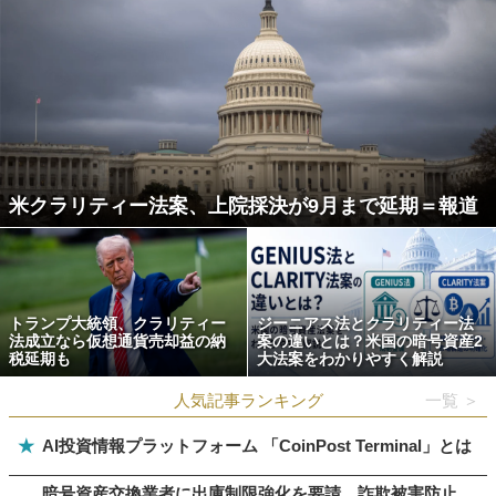
米クラリティー法案、上院採決が9月まで延期＝報道
トランプ大統領、クラリティー
ジーニアス法とクラリティー法
法成立なら仮想通貨売却益の納
案の違いとは？米国の暗号資産2
税延期も
大法案をわかりやすく解説
人気記事ランキング
一覧 ＞
★
AI投資情報プラットフォーム 「CoinPost Terminal」とは
暗号資産交換業者に出庫制限強化を要請、詐欺被害防止