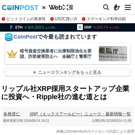
ビットコインの将来性
USDC買い方
ステーキング利率比較
株特集・関連銘柄
304,320.0
XRP
163.74
BNB
1.28
0.46
CoinPost
で今最も読まれています
暗号資産交換業者に出庫制限強化を要
請、詐欺被害防止へ 金融庁と警察庁
ニュースランキングをもっと見る
リップル社XRP採用スタートアップ企業
に投資へ・Ripple社の進む道とは
各務貴仁
XRP（エックスアールピー）ニュース・最新情報一覧
最終更新日時:
2018/05/14 18:21
公開日時:
2018/03/14 11:08
画像はShutterstockのライセンス許諾により使用