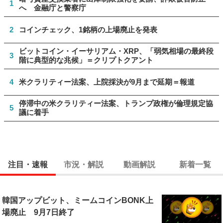
1
へ 金融庁と警察庁
2
コインチェック、1銘柄の上場廃止を発表
ビットコイン・イーサリアム・XRP、「弱気相場の最終段
3
階に典型的な兆候」＝クリプトクアント
4
米クラリティー法案、上院採決が9月まで延期＝報道
停滞中の米クラリティー法案、トランプ政権が倫理規定協
5
議に着手
注目・速報
市況・解説
動画解説
新着一覧
韓国アップビット、ミームコインBONK上
場廃止 9月7日終了