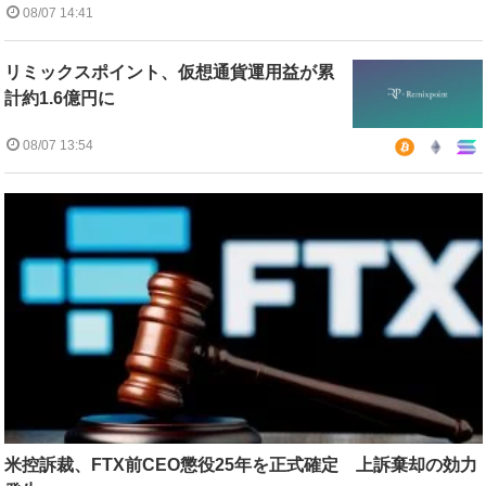
08/07 14:41
リミックスポイント、仮想通貨運用益が累
計約1.6億円に
08/07 13:54
米控訴裁、FTX前CEO懲役25年を正式確定 上訴棄却の効力