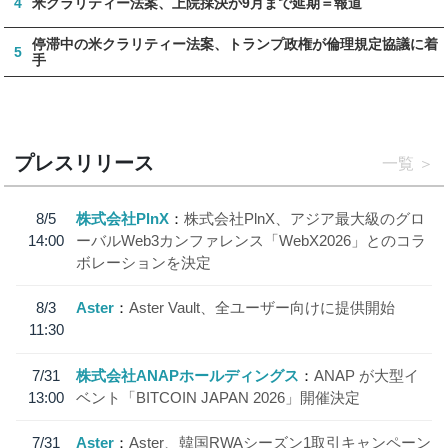
4
米クラリティー法案、上院採決が9月まで延期＝報道
停滞中の米クラリティー法案、トランプ政権が倫理規定協議に着
5
手
プレスリリース
一覧
8/5
株式会社PlnX
株式会社PlnX、アジア最大級のグロ
14:00
ーバルWeb3カンファレンス「WebX2026」とのコラ
ボレーションを決定
8/3
Aster
Aster Vault、全ユーザー向けに提供開始
11:30
7/31
株式会社ANAPホールディングス
ANAP が大型イ
13:00
ベント「BITCOIN JAPAN 2026」開催決定
7/31
Aster
Aster、韓国RWAシーズン1取引キャンペーン