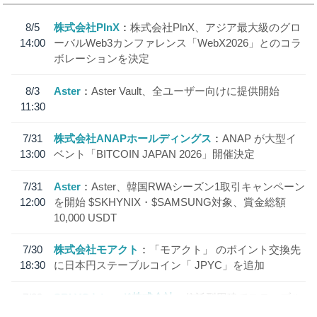
8/5
株式会社PlnX
株式会社PlnX、アジア最大級のグロ
14:00
ーバルWeb3カンファレンス「WebX2026」とのコラ
ボレーションを決定
8/3
Aster
Aster Vault、全ユーザー向けに提供開始
11:30
7/31
株式会社ANAPホールディングス
ANAP が大型イ
13:00
ベント「BITCOIN JAPAN 2026」開催決定
7/31
Aster
Aster、韓国RWAシーズン1取引キャンペーン
12:00
を開始 $SKHYNIX・$SAMSUNG対象、賞金総額
10,000 USDT
7/30
株式会社モアクト
「モアクト」 のポイント交換先
18:30
に日本円ステーブルコイン「 JPYC」を追加
7/29
SBI VCトレード株式会社
信託型円建てステーブル
19:30
コイン「JPYSC」徹底解説セミナーを開催