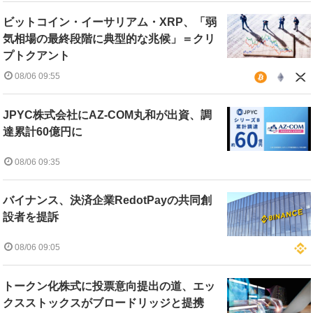
ビットコイン・イーサリアム・XRP、「弱
気相場の最終段階に典型的な兆候」＝クリ
プトクアント
08/06 09:55
JPYC株式会社にAZ-COM丸和が出資、調
達累計60億円に
08/06 09:35
バイナンス、決済企業RedotPayの共同創
設者を提訴
08/06 09:05
トークン化株式に投票意向提出の道、エッ
クスストックスがブロードリッジと提携