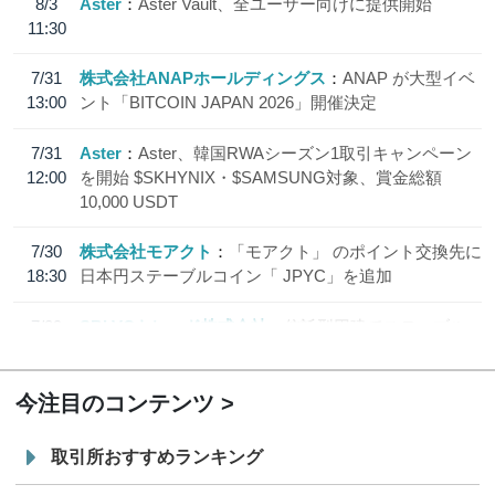
8/3
Aster
Aster Vault、全ユーザー向けに提供開始
11:30
7/31
株式会社ANAPホールディングス
ANAP が大型イベ
13:00
ント「BITCOIN JAPAN 2026」開催決定
7/31
Aster
Aster、韓国RWAシーズン1取引キャンペーン
12:00
を開始 $SKHYNIX・$SAMSUNG対象、賞金総額
10,000 USDT
7/30
株式会社モアクト
「モアクト」 のポイント交換先に
18:30
日本円ステーブルコイン「 JPYC」を追加
7/29
SBI VCトレード株式会社
信託型円建てステーブル
19:30
コイン「JPYSC」徹底解説セミナーを開催
今注目のコンテンツ
取引所おすすめランキング