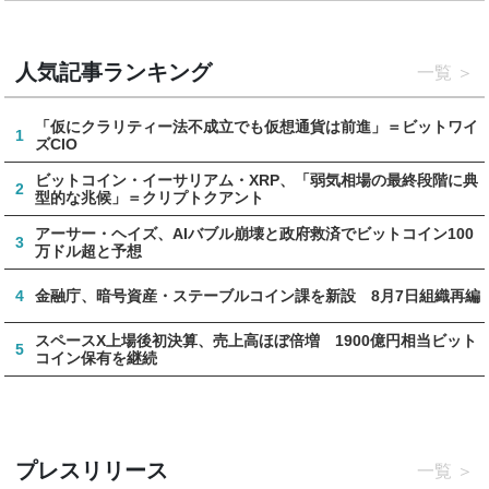
人気記事ランキング
一覧
「仮にクラリティー法不成立でも仮想通貨は前進」＝ビットワイ
1
ズCIO
ビットコイン・イーサリアム・XRP、「弱気相場の最終段階に典
2
型的な兆候」＝クリプトクアント
アーサー・ヘイズ、AIバブル崩壊と政府救済でビットコイン100
3
万ドル超と予想
4
金融庁、暗号資産・ステーブルコイン課を新設 8月7日組織再編
スペースX上場後初決算、売上高ほぼ倍増 1900億円相当ビット
5
コイン保有を継続
プレスリリース
一覧