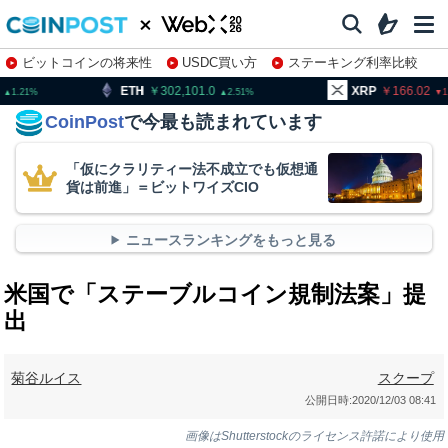
ビットコインの将来性
USDC買い方
ステーキング利率比較
株特集・関連銘柄
H
302,101.0
XRP
166.02
BN
2.51
1.2
CoinPost
で今最も読まれています
「仮にクラリティー法不成立でも仮想通
貨は前進」＝ビットワイズCIO
ニュースランキングをもっと見る
米国で「ステーブルコイン規制法案」提
出
菊谷ルイス
スクープ
公開日時:
2020/12/03 08:41
画像はShutterstockのライセンス許諾により使用