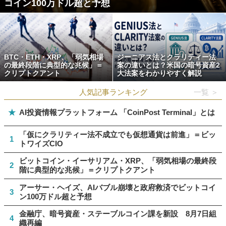
コイン100万ドル超と予想
BTC・ETH・XRP、「弱気相場
ジーニアス法とクラリティー法
の最終段階に典型的な兆候」＝
案の違いとは？米国の暗号資産2
クリプトクアント
大法案をわかりやすく解説
人気記事ランキング
一覧 ＞
★
AI投資情報プラットフォーム 「CoinPost Terminal」とは
「仮にクラリティー法不成立でも仮想通貨は前進」＝ビッ
1
トワイズCIO
ビットコイン・イーサリアム・XRP、「弱気相場の最終段
2
階に典型的な兆候」＝クリプトクアント
アーサー・ヘイズ、AIバブル崩壊と政府救済でビットコイ
3
ン100万ドル超と予想
金融庁、暗号資産・ステーブルコイン課を新設 8月7日組
4
織再編