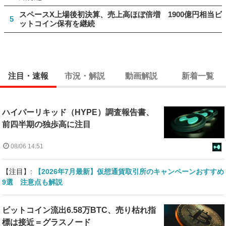
スペースX上場後初決算、売上高ほぼ倍増 1900億円相当ビ
5
ットコイン保有を継続
注目・速報
市況・解説
動画解説
新着一覧
ハイパーリキッド（HYPE）調査報告書、
前四半期の独歩高に注目
08/06 14:51
【注目】:
【2026年7月最新】仮想通貨取引所のキャンペーンおすすめ
9選 注意点も解説
ビットコイン流出6.58万BTC、売り枯れ指
標は接近＝グラスノード