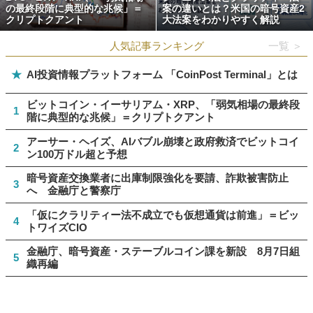
の最終段階に典型的な兆候」＝
案の違いとは？米国の暗号資産2
クリプトクアント
大法案をわかりやすく解説
人気記事ランキング
一覧 ＞
★
AI投資情報プラットフォーム 「CoinPost Terminal」とは
ビットコイン・イーサリアム・XRP、「弱気相場の最終段
1
階に典型的な兆候」＝クリプトクアント
アーサー・ヘイズ、AIバブル崩壊と政府救済でビットコイ
2
ン100万ドル超と予想
暗号資産交換業者に出庫制限強化を要請、詐欺被害防止
3
へ 金融庁と警察庁
「仮にクラリティー法不成立でも仮想通貨は前進」＝ビッ
4
トワイズCIO
金融庁、暗号資産・ステーブルコイン課を新設 8月7日組
5
織再編