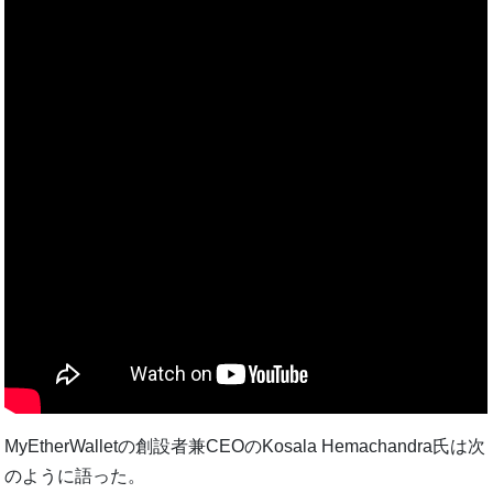
MyEtherWalletの創設者兼CEOのKosala Hemachandra氏は次
のように語った。