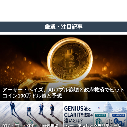
厳選・注目記事
アーサー・ヘイズ、AIバブル崩壊と政府救済でビット
コイン100万ドル超と予想
BTC・ETH・XRP、「弱気相場
ジーニアス法とクラリティー法