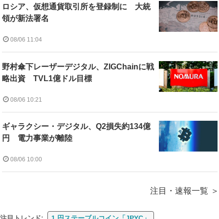
ロシア、仮想通貨取引所を登録制に 大統
領が新法署名
08/06 11:04
野村傘下レーザーデジタル、ZIGChainに戦
略出資 TVL1億ドル目標
08/06 10:21
ギャラクシー・デジタル、Q2損失約134億
円 電力事業が離陸
08/06 10:00
注目・速報一覧
注目トレンド:
1.円ステーブルコイン「JPYC」