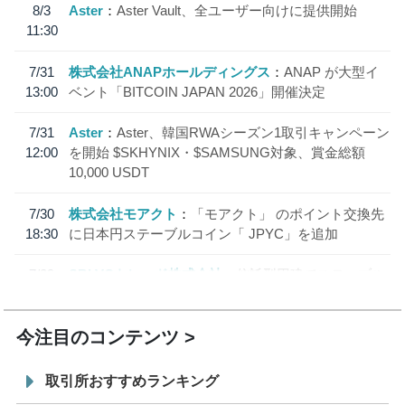
8/3
Aster
Aster Vault、全ユーザー向けに提供開始
11:30
7/31
株式会社ANAPホールディングス
ANAP が大型イ
13:00
ベント「BITCOIN JAPAN 2026」開催決定
7/31
Aster
Aster、韓国RWAシーズン1取引キャンペーン
12:00
を開始 $SKHYNIX・$SAMSUNG対象、賞金総額
10,000 USDT
7/30
株式会社モアクト
「モアクト」 のポイント交換先
18:30
に日本円ステーブルコイン「 JPYC」を追加
7/29
SBI VCトレード株式会社
信託型円建てステーブル
19:30
コイン「JPYSC」徹底解説セミナーを開催
今注目のコンテンツ
取引所おすすめランキング