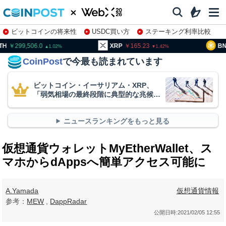
ビットコインの将来性
USDC買い方
ステーキング利率比較
株特集・関連銘柄
99,506.0
XRP
165.23
BNB
93
1.02
1.42
CoinPost
で今最も読まれています
ビットコイン・イーサリアム・XRP、
「弱気相場の最終段階に典型的な兆候」
＝クリプトクアント
ニュースランキングをもっと見る
仮想通貨ウォレットMyEtherWallet、ス
マホからdAppsへ簡単アクセス可能に
A.Yamada
仮想通貨情報
参考：
MEW
,
DappRadar
公開日時:
2021/02/05 12:55