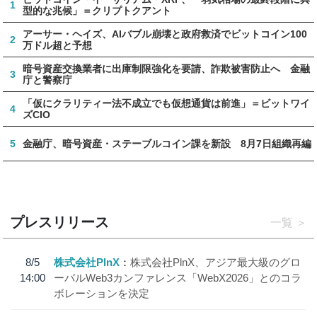
1
型的な兆候」＝クリプトクアント
アーサー・ヘイズ、AIバブル崩壊と政府救済でビットコイン100
2
万ドル超と予想
暗号資産交換業者に出庫制限強化を要請、詐欺被害防止へ 金融
3
庁と警察庁
「仮にクラリティー法不成立でも仮想通貨は前進」＝ビットワイ
4
ズCIO
5
金融庁、暗号資産・ステーブルコイン課を新設 8月7日組織再編
プレスリリース
一覧
8/5
株式会社PlnX
株式会社PlnX、アジア最大級のグロ
14:00
ーバルWeb3カンファレンス「WebX2026」とのコラ
ボレーションを決定