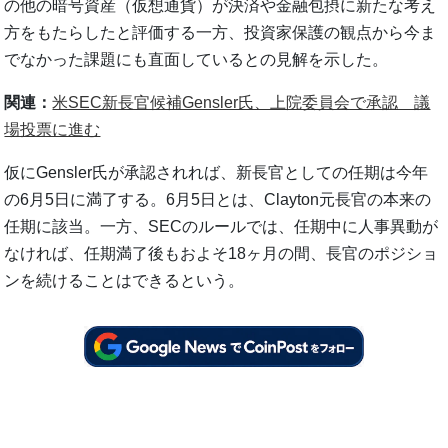
の他の暗号資産（仮想通貨）が決済や金融包摂に新たな考え
方をもたらしたと評価する一方、投資家保護の観点から今ま
でなかった課題にも直面しているとの見解を示した。
関連：
米SEC新長官候補Gensler氏、上院委員会で承認 議
場投票に進む
仮にGensler氏が承認されれば、新長官としての任期は今年
の6月5日に満了する。6月5日とは、Clayton元長官の本来の
任期に該当。一方、SECのルールでは、任期中に人事異動が
なければ、任期満了後もおよそ18ヶ月の間、長官のポジショ
ンを続けることはできるという。