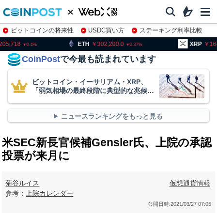
ビットコインの将来性
USDC買い方
ステーキング利率比較
株特集・関連銘柄
ETH
302,200.0
XRP
164.37
0.37
2.7
CoinPost
で今最も読まれています
ビットコイン・イーサリアム・XRP、
「弱気相場の最終段階に典型的な兆候」
＝クリプトクアント
ニュースランキングをもっと見る
米SEC新長官候補Gensler氏、上院の承認
投票が来月に
菊谷ルイス
仮想通貨情報
参考：
上院カレンダー
公開日時:
2021/03/27 07:05