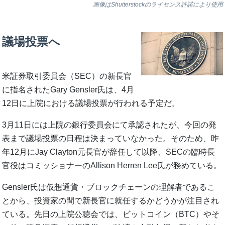
画像はShutterstockのライセンス許諾により使用
議場投票へ
米証券取引委員会（SEC）の新長官
に指名されたGary Gensler氏は、4月
12日に上院における議場投票が行われる予定だ。
3月11日には上院の銀行委員会にて承認されたが、今回の発
表まで議場投票の日程は決まっていなかった。そのため、昨
年12月にJay Clayton元長官が辞任して以降、SECの臨時長
官役はコミッショナーのAllison Herren Lee氏が務めている。
Gensler氏は仮想通貨・ブロックチェーンの理解者であるこ
とから、投資家の間で新長官に就任するかどうかが注目され
ている。先日の上院公聴会では、ビットコイン（BTC）やそ