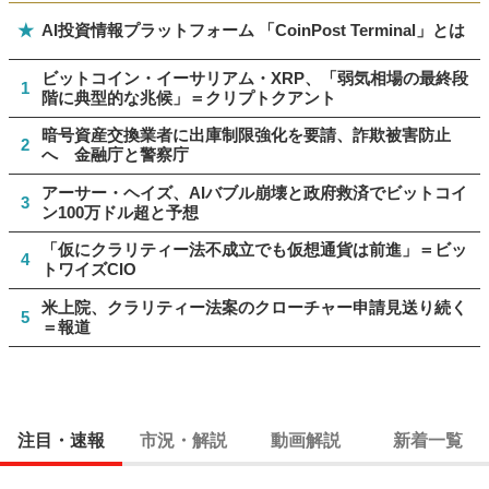
★
AI投資情報プラットフォーム 「CoinPost Terminal」とは
ビットコイン・イーサリアム・XRP、「弱気相場の最終段
1
階に典型的な兆候」＝クリプトクアント
暗号資産交換業者に出庫制限強化を要請、詐欺被害防止
2
へ 金融庁と警察庁
アーサー・ヘイズ、AIバブル崩壊と政府救済でビットコイ
3
ン100万ドル超と予想
「仮にクラリティー法不成立でも仮想通貨は前進」＝ビッ
4
トワイズCIO
米上院、クラリティー法案のクローチャー申請見送り続く
5
＝報道
注目・速報
市況・解説
動画解説
新着一覧