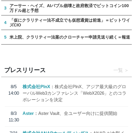
アーサー・ヘイズ、AIバブル崩壊と政府救済でビットコイン100
3
万ドル超と予想
「仮にクラリティー法不成立でも仮想通貨は前進」＝ビットワイ
4
ズCIO
5
米上院、クラリティー法案のクローチャー申請見送り続く＝報道
プレスリリース
一覧
8/5
株式会社PlnX
株式会社PlnX、アジア最大級のグロ
14:00
ーバルWeb3カンファレンス「WebX2026」とのコラ
ボレーションを決定
8/3
Aster
Aster Vault、全ユーザー向けに提供開始
11:30