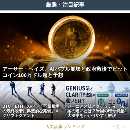
厳選・注目記事
アーサー・ヘイズ、AIバブル崩壊と政府救済でビット
コイン100万ドル超と予想
BTC・ETH・XRP、「弱気相場
ジーニアス法とクラリティー法
の最終段階に典型的な兆候」＝
案の違いとは？米国の暗号資産2
クリプトクアント
大法案をわかりやすく解説
人気記事ランキング
一覧 ＞