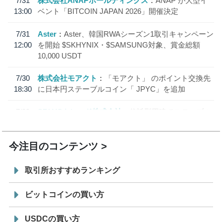
7/31
株式会社ANAPホールディングス
ANAP が大型イ
13:00
ベント「BITCOIN JAPAN 2026」開催決定
7/31
Aster
Aster、韓国RWAシーズン1取引キャンペーン
12:00
を開始 $SKHYNIX・$SAMSUNG対象、賞金総額
10,000 USDT
7/30
株式会社モアクト
「モアクト」 のポイント交換先
18:30
に日本円ステーブルコイン「 JPYC」を追加
7/29
SBI VCトレード株式会社
信託型円建てステーブル
19:30
コイン「JPYSC」徹底解説セミナーを開催
今注目のコンテンツ
取引所おすすめランキング
ビットコインの買い方
USDCの買い方