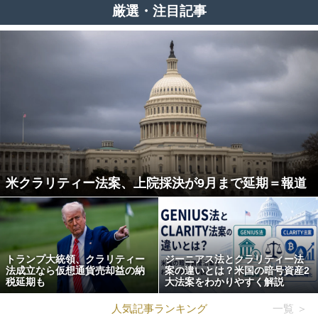
厳選・注目記事
米クラリティー法案、上院採決が9月まで延期＝報道
トランプ大統領、クラリティー
ジーニアス法とクラリティー法
法成立なら仮想通貨売却益の納
案の違いとは？米国の暗号資産2
税延期も
大法案をわかりやすく解説
人気記事ランキング
一覧 ＞