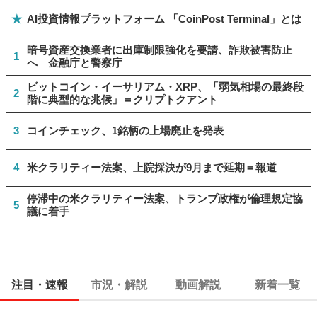
★
AI投資情報プラットフォーム 「CoinPost Terminal」とは
暗号資産交換業者に出庫制限強化を要請、詐欺被害防止
1
へ 金融庁と警察庁
ビットコイン・イーサリアム・XRP、「弱気相場の最終段
2
階に典型的な兆候」＝クリプトクアント
3
コインチェック、1銘柄の上場廃止を発表
4
米クラリティー法案、上院採決が9月まで延期＝報道
停滞中の米クラリティー法案、トランプ政権が倫理規定協
5
議に着手
注目・速報
市況・解説
動画解説
新着一覧