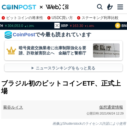
ビットコインの将来性
USDC買い方
ステーキング利率比較
株特集・関連銘柄
04,053.0
XRP
163.30
BNB
9
1.26
1.46
CoinPost
で今最も読まれています
暗号資産交換業者に出庫制限強化を要
請、詐欺被害防止へ 金融庁と警察庁
ニュースランキングをもっと見る
ブラジル初のビットコインETF、正式上
場
菊谷ルイス
仮想通貨情報
公開日時:
2021/06/24 12:29
画像はShutterstockのライセンス許諾により使用