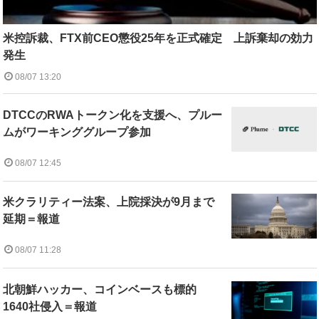
米控訴裁、FTX前CEO懲役25年を正式確定 上訴棄却の効力
発生
08/07 13:20
DTCCのRWAトークン化を支援へ、プルー
ムがワーキンググループ参加
08/07 12:45
米クラリティー法案、上院採決が9月まで
延期＝報道
08/07 11:28
北朝鮮ハッカー、コインベースも標的
1640社侵入＝報道