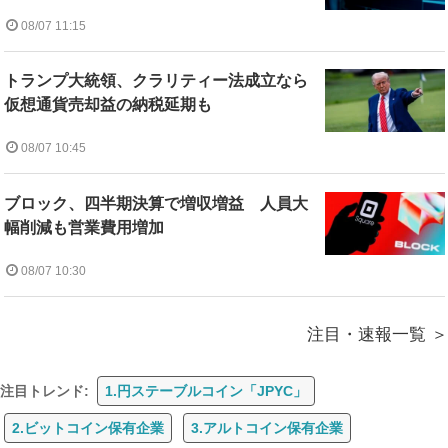
08/07 11:15
トランプ大統領、クラリティー法成立なら
仮想通貨売却益の納税延期も
08/07 10:45
ブロック、四半期決算で増収増益 人員大
幅削減も営業費用増加
08/07 10:30
注目・速報一覧
注目トレンド:
1.円ステーブルコイン「JPYC」
2.ビットコイン保有企業
3.アルトコイン保有企業