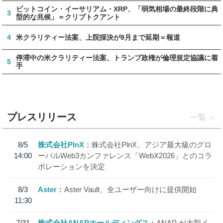
ビットコイン・イーサリアム・XRP、「弱気相場の最終段階に典
3
型的な兆候」＝クリプトクアント
4
米クラリティー法案、上院採決が9月まで延期＝報道
停滞中の米クラリティー法案、トランプ政権が倫理規定協議に着
5
手
プレスリリース
一覧
8/5
株式会社PlnX
株式会社PlnX、アジア最大級のグロ
14:00
ーバルWeb3カンファレンス「WebX2026」とのコラ
ボレーションを決定
8/3
Aster
Aster Vault、全ユーザー向けに提供開始
11:30
7/31
株式会社ANAPホールディングス
ANAP が大型イ