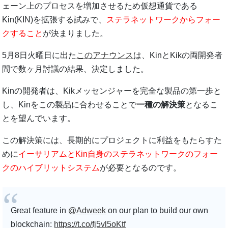
ェーン上のプロセスを増加させるため仮想通貨である
Kin(KIN)を拡張する試みで、
ステラネットワークからフォー
クすること
が決まりました。
5月8日火曜日に出た
このアナウンス
は、KinとKikの両開発者
間で数ヶ月討議の結果、決定しました。
Kinの開発者は、Kikメッセンジャーを完全な製品の第一歩と
し、Kinをこの製品に合わせることで
一種の解決策
となるこ
とを望んでいます。
この解決策には、長期的にプロジェクトに利益をもたらすた
めに
イーサリアムとKin自身のステラネットワークのフォー
クのハイブリットシステム
が必要となるのです。
Great feature in
@Adweek
on our plan to build our own
blockchain:
https://t.co/fj5vl5oKtf