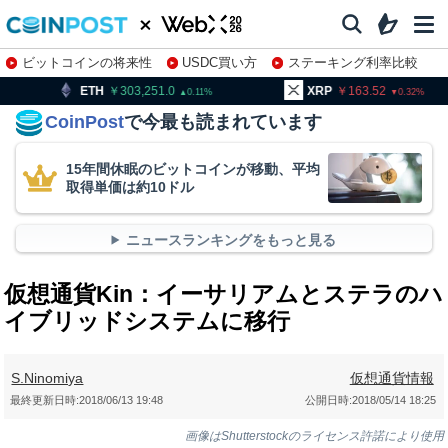
ビットコインの将来性
USDC買い方
ステーキング利率比較
株特集・関連銘柄
303,251.0
XRP
163.52
BNB
0.11
0.32
CoinPost
で今最も読まれています
15年間休眠のビットコインが移動、平均
取得単価は約10ドル
ニュースランキングをもっと見る
仮想通貨Kin：イーサリアムとステラのハ
イブリッドシステムに移行
S.Ninomiya
仮想通貨情報
最終更新日時:
2018/06/13 19:48
公開日時:
2018/05/14 18:25
画像はShutterstockのライセンス許諾により使用