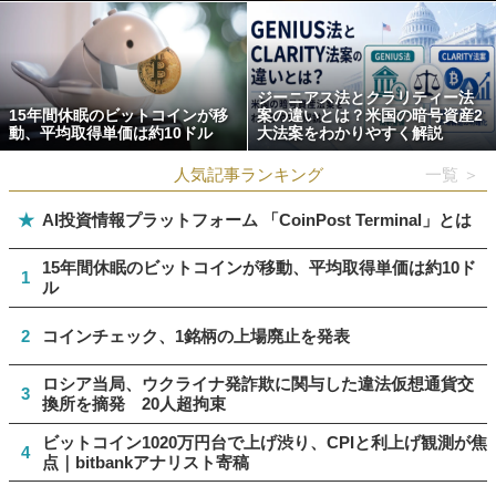
ジーニアス法とクラリティー法
15年間休眠のビットコインが移
案の違いとは？米国の暗号資産2
動、平均取得単価は約10ドル
大法案をわかりやすく解説
人気記事ランキング
一覧 ＞
★
AI投資情報プラットフォーム 「CoinPost Terminal」とは
15年間休眠のビットコインが移動、平均取得単価は約10ド
1
ル
2
コインチェック、1銘柄の上場廃止を発表
ロシア当局、ウクライナ発詐欺に関与した違法仮想通貨交
3
換所を摘発 20人超拘束
ビットコイン1020万円台で上げ渋り、CPIと利上げ観測が焦
4
点｜bitbankアナリスト寄稿