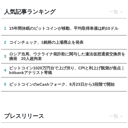
人気記事ランキング
一覧
1
15年間休眠のビットコインが移動、平均取得単価は約10ドル
2
コインチェック、1銘柄の上場廃止を発表
ロシア当局、ウクライナ発詐欺に関与した違法仮想通貨交換所を
3
摘発 20人超拘束
ビットコイン1020万円台で上げ渋り、CPIと利上げ観測が焦点｜
4
bitbankアナリスト寄稿
5
ビットコインのeCashフォーク、8月23日から3段階で開始
プレスリリース
一覧