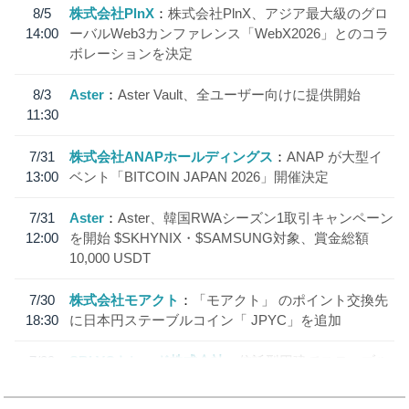
8/5
株式会社PlnX
株式会社PlnX、アジア最大級のグロ
14:00
ーバルWeb3カンファレンス「WebX2026」とのコラ
ボレーションを決定
8/3
Aster
Aster Vault、全ユーザー向けに提供開始
11:30
7/31
株式会社ANAPホールディングス
ANAP が大型イ
13:00
ベント「BITCOIN JAPAN 2026」開催決定
7/31
Aster
Aster、韓国RWAシーズン1取引キャンペーン
12:00
を開始 $SKHYNIX・$SAMSUNG対象、賞金総額
10,000 USDT
7/30
株式会社モアクト
「モアクト」 のポイント交換先
18:30
に日本円ステーブルコイン「 JPYC」を追加
7/29
SBI VCトレード株式会社
信託型円建てステーブル
19:30
コイン「JPYSC」徹底解説セミナーを開催