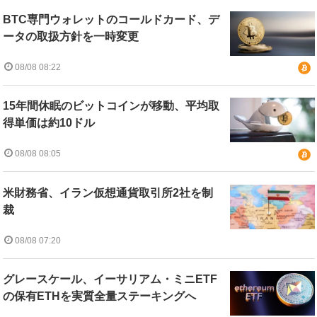
BTC専門ウォレットのコールドカード、デ
ータの取扱方針を一時変更
08/08 08:22
15年間休眠のビットコインが移動、平均取
得単価は約10ドル
08/08 08:05
米財務省、イラン仮想通貨取引所2社を制
裁
08/08 07:20
グレースケール、イーサリアム・ミニETF
の保有ETHを実質全量ステーキングへ