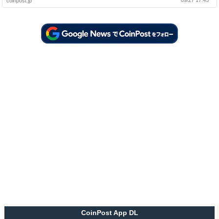
09/27 17:45
coinpost.jp
CoinPost App DL