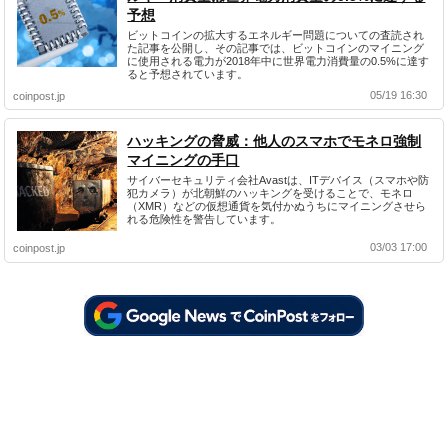
予想
ビットコインの拡大するエネルギー問題についての査読され
た記事を公開し、その記事では、ビットコインのマイニング
に使用される電力が2018年中に世界電力消費量の0.5%に達す
ると予想されています。
05/19 16:30
coinpost.jp
ハッキングの脅威：他人のスマホでモネロ強制
マイニングの手口
サイバーセキュリティ会社Avastは、ITデバイス（スマホや防
犯カメラ）が北朝鮮のハッキングを受けることで、モネロ
（XMR）などの仮想通貨を気付かぬうちにマイニングさせら
れる危険性を警告しています。
03/03 17:00
coinpost.jp