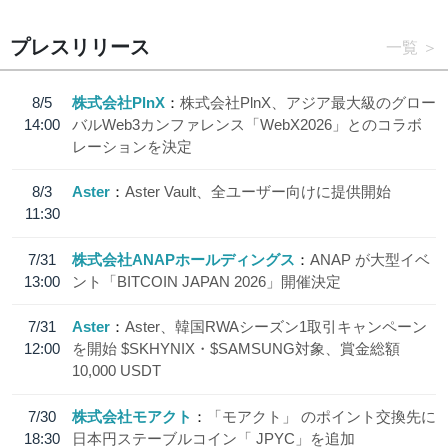
プレスリリース
一覧
8/5
株式会社PlnX
株式会社PlnX、アジア最大級のグロー
14:00
バルWeb3カンファレンス「WebX2026」とのコラボ
レーションを決定
8/3
Aster
Aster Vault、全ユーザー向けに提供開始
11:30
7/31
株式会社ANAPホールディングス
ANAP が大型イベ
13:00
ント「BITCOIN JAPAN 2026」開催決定
7/31
Aster
Aster、韓国RWAシーズン1取引キャンペーン
12:00
を開始 $SKHYNIX・$SAMSUNG対象、賞金総額
10,000 USDT
7/30
株式会社モアクト
「モアクト」 のポイント交換先に
18:30
日本円ステーブルコイン「 JPYC」を追加