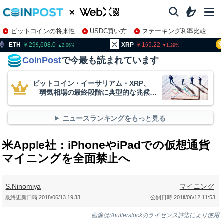
ビットコインの将来性
USDC買い方
ステーキング利率比較
株特集・関連銘柄
99,608.0
XRP
165.22
BNB
93
2.06
1.29
CoinPost
で今最も読まれています
ビットコイン・イーサリアム・XRP、
「弱気相場の最終段階に典型的な兆候」
＝クリプトクアント
ニュースランキングをもっと見る
米Apple社：iPhoneやiPadでの仮想通貨
マイニングを全面禁止へ
S.Ninomiya
マイニング
最終更新日時:
2018/06/13 19:33
公開日時:
2018/06/12 11:53
画像はShutterstockのライセンス許諾により使用