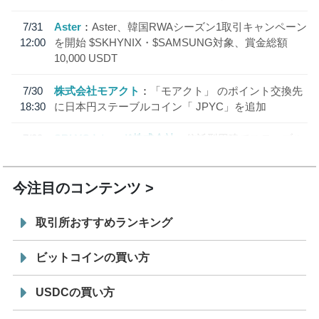
7/31
Aster
Aster、韓国RWAシーズン1取引キャンペーン
12:00
を開始 $SKHYNIX・$SAMSUNG対象、賞金総額
10,000 USDT
7/30
株式会社モアクト
「モアクト」 のポイント交換先
18:30
に日本円ステーブルコイン「 JPYC」を追加
7/29
SBI VCトレード株式会社
信託型円建てステーブル
19:30
コイン「JPYSC」徹底解説セミナーを開催
今注目のコンテンツ
取引所おすすめランキング
ビットコインの買い方
USDCの買い方