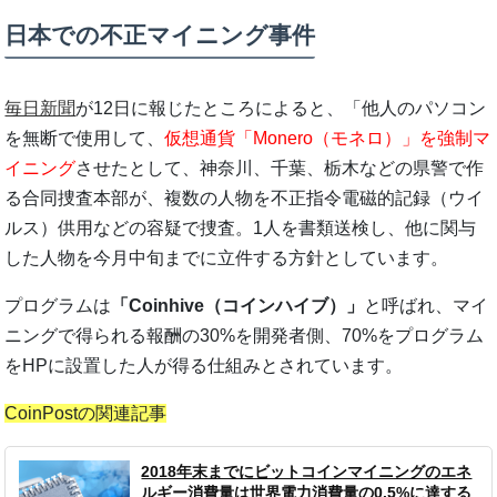
日本での不正マイニング事件
毎日新聞
が12日に報じたところによると、「他人のパソコン
を無断で使用して、
仮想通貨「Monero（モネロ）」を強制マ
イニング
させたとして、神奈川、千葉、栃木などの県警で作
る合同捜査本部が、複数の人物を不正指令電磁的記録（ウイ
ルス）供用などの容疑で捜査。1人を書類送検し、他に関与
した人物を今月中旬までに立件する方針としています。
プログラムは
「Coinhive（コインハイブ）」
と呼ばれ、マイ
ニングで得られる報酬の30%を開発者側、70%をプログラム
をHPに設置した人が得る仕組みとされています。
CoinPostの関連記事
2018年末までにビットコインマイニングのエネ
ルギー消費量は世界電力消費量の0.5%に達する