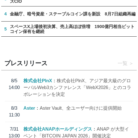
ズCIO
4
金融庁、暗号資産・ステーブルコイン課を新設 8月7日組織再編
スペースX上場後初決算、売上高ほぼ倍増 1900億円相当ビット
5
コイン保有を継続
プレスリリース
一覧
8/5
株式会社PlnX
株式会社PlnX、アジア最大級のグロ
14:00
ーバルWeb3カンファレンス「WebX2026」とのコラ
ボレーションを決定
8/3
Aster
Aster Vault、全ユーザー向けに提供開始
11:30
7/31
株式会社ANAPホールディングス
ANAP が大型イ
13:00
ベント「BITCOIN JAPAN 2026」開催決定