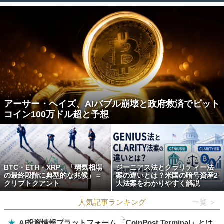
アーサー・ヘイズ、AIバブル崩壊と政府救済でビット
コイン100万ドル超と予想
BTC・ETH・XRP、「弱気相場
ジーニアス法とクラリティー法
の最終段階に典型的な兆候」＝
案の違いとは？米国の暗号資産2
クリプトクアント
大法案をわかりやすく解説
人気記事ランキング
一覧 ＞
★
AI投資情報プラットフォーム 「CoinPost Terminal」とは