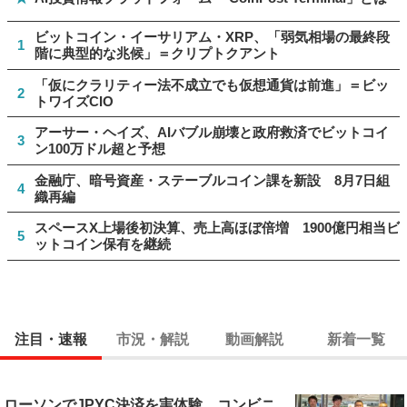
ビットコイン・イーサリアム・XRP、「弱気相場の最終段
1
階に典型的な兆候」＝クリプトクアント
「仮にクラリティー法不成立でも仮想通貨は前進」＝ビッ
2
トワイズCIO
アーサー・ヘイズ、AIバブル崩壊と政府救済でビットコイ
3
ン100万ドル超と予想
金融庁、暗号資産・ステーブルコイン課を新設 8月7日組
4
織再編
スペースX上場後初決算、売上高ほぼ倍増 1900億円相当ビ
5
ットコイン保有を継続
注目・速報
市況・解説
動画解説
新着一覧
ローソンでJPYC決済を実体験 コンビニ