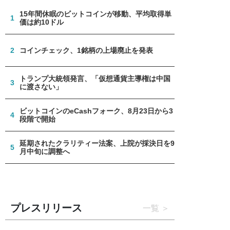
15年間休眠のビットコインが移動、平均取得単
1
価は約10ドル
2
コインチェック、1銘柄の上場廃止を発表
トランプ大統領発言、「仮想通貨主導権は中国
3
に渡さない」
ビットコインのeCashフォーク、8月23日から3
4
段階で開始
延期されたクラリティー法案、上院が採決日を9
5
月中旬に調整へ
プレスリリース
一覧