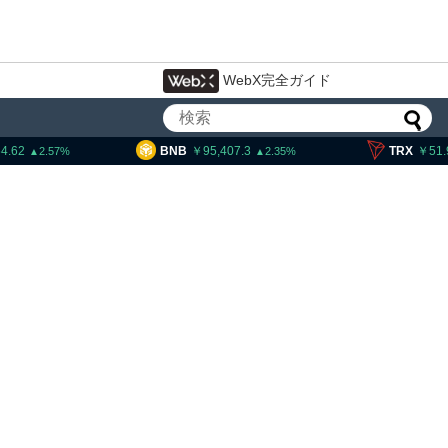
WebX完全ガイド
BNB
95,407.3
TRX
51.90
2.35
0.49
大統領発言、「仮想通貨主
国に渡さない」