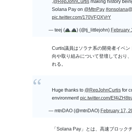
.
@RepJohnCurtis
making history bein
Solana Pay on
@MtnPay
#onsolana
@
pic.twitter.com/170VFQXVrY
— teej (
,
) (@tj_littlejohn)
February 
Curtis議員はソラナ系の開発者イベ
向や取り組みについて登壇しており、
れる。
Huge thanks to
@RepJohnCurtis
for c
environment!
pic.twitter.com/Ef4iZH8tr
— mtnDAO (@mtnDAO)
February 17, 2
「Solana Pay」とは、高速ブロ