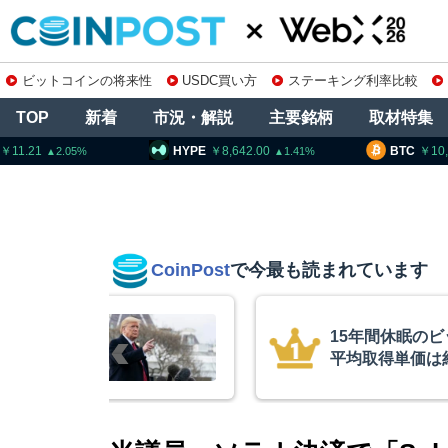
ビットコインの将来性
USDC買い方
ステーキング利率比較
TOP
新着
市況・解説
主要銘柄
取材特集
HYPE
8,642.00
BTC
10,265,854
1.41
0.63
CoinPost
で今最も読まれています
インが移動、
コインチェック
ル
を発表