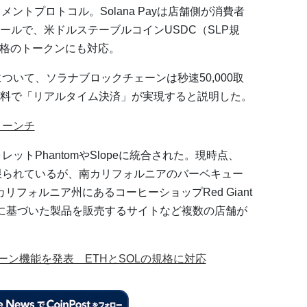
ントプロトコル。Solana Payは店舗側が消費者
ールで、米ドルステーブルコインUSDC（SLP規
規格のトークンにも対応。
」について、ソラナブロックチェーンは秒速50,000取
料で「リアルタイム決済」が実現すると説明した。
がローンチ
ォレットPhantomやSlopeに統合された。現時点、
まだ限られているが、南カリフォルニアのバーベキュー
ckや、カリフォルニア州にあるコーヒーショップRed Giant
人間工学に基づいた製品を販売するサイトなど複数の店舗が
ェーン機能を発表 ETHとSOLの規格に対応