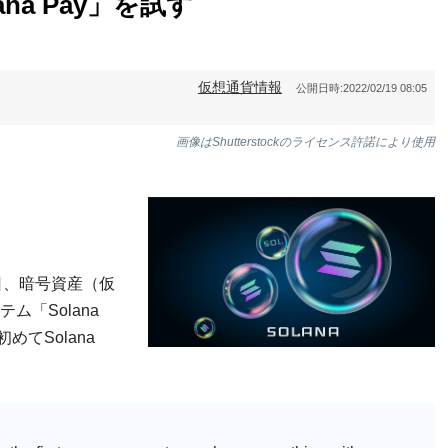
na Pay」を試す
仮想通貨情報
公開日時:
2022/02/19 08:05
画像はShutterstockのライセンス許諾により使用
18日、暗号資産（仮
ム「Solana
てSolana