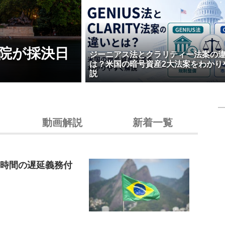
院が採決日
ジーニアス法とクラリティー法案の
は？米国の暗号資産2大法案をわかり
説
動画解説
新着一覧
4時間の遅延義務付