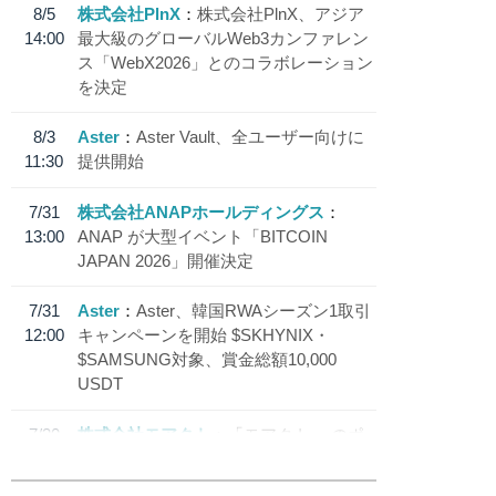
8/5
株式会社PlnX
株式会社PlnX、アジア
14:00
最大級のグローバルWeb3カンファレン
ス「WebX2026」とのコラボレーション
を決定
8/3
Aster
Aster Vault、全ユーザー向けに
11:30
提供開始
7/31
株式会社ANAPホールディングス
13:00
ANAP が大型イベント「BITCOIN
JAPAN 2026」開催決定
7/31
Aster
Aster、韓国RWAシーズン1取引
12:00
キャンペーンを開始 $SKHYNIX・
$SAMSUNG対象、賞金総額10,000
USDT
7/30
株式会社モアクト
「モアクト」 のポ
18:30
イント交換先に日本円ステーブルコイン
「 JPYC」を追加