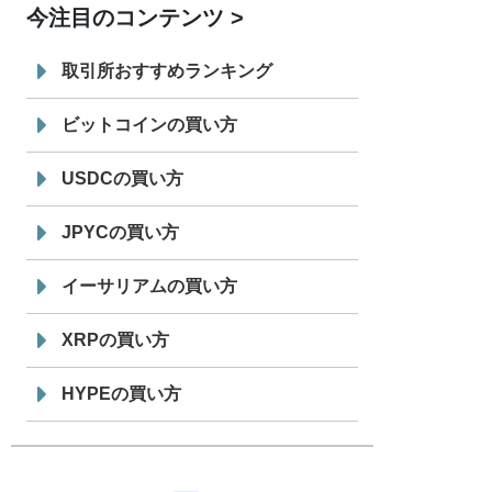
今注目のコンテンツ
7/29
SBI VCトレード株式会社
信託型円建
19:30
てステーブルコイン「JPYSC」徹底解
取引所おすすめランキング
説セミナーを開催
ビットコインの買い方
USDCの買い方
JPYCの買い方
イーサリアムの買い方
XRPの買い方
HYPEの買い方