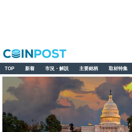
TOP
新着
市況・解説
主要銘柄
取材特集