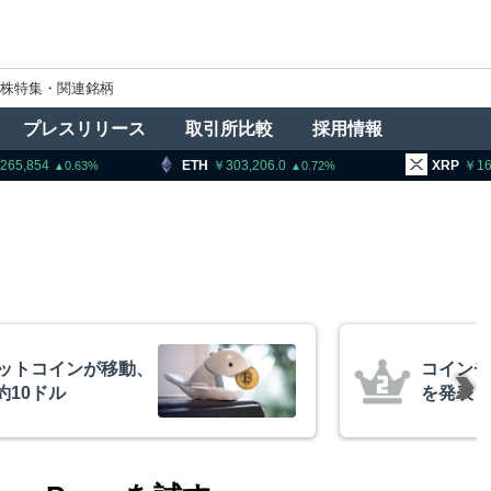
株特集・関連銘柄
プレスリリース
取引所比較
採用情報
ETH
303,206.0
XRP
164.62
0.72
2.57
、1銘柄の上場廃止
トランプ
導権は中