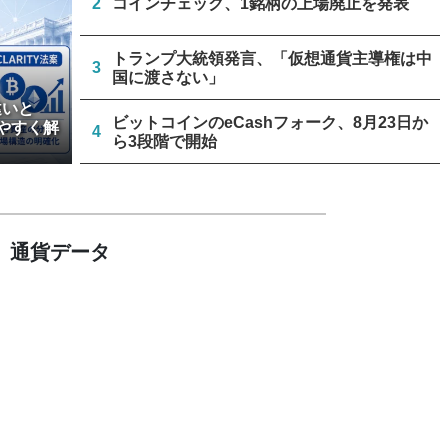
2
コインチェック、1銘柄の上場廃止を発表
トランプ大統領発言、「仮想通貨主導権は中
3
国に渡さない」
違いと
ビットコインのeCashフォーク、8月23日か
やすく解
4
ら3段階で開始
延期されたクラリティー法案、上院が採決日
5
を9月中旬に調整へ
通貨データ