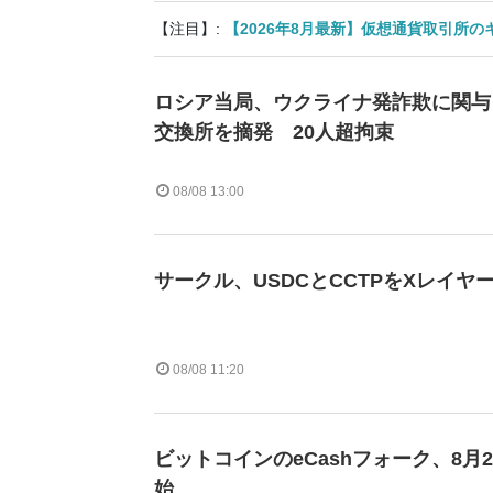
【注目】:
【2026年8月最新】仮想通貨取引所
ロシア当局、ウクライナ発詐欺に関与
交換所を摘発 20人超拘束
08/08 13:00
サークル、USDCとCCTPをXレイヤ
08/08 11:20
ビットコインのeCashフォーク、8月
始