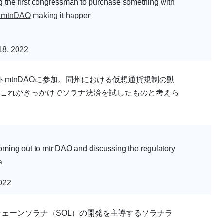
g the first congressman to purchase something with
mtnDAO
making it happen
18, 2022
ントmtnDAOに参加。同州における仮想通貨規制の動
これがきっかけでソラナ決済を試したものと考えら
oming out to mtnDAO and discussing the regulatory
a
022
ックチェーンソラナ（SOL）の開発を主導するソラナラ