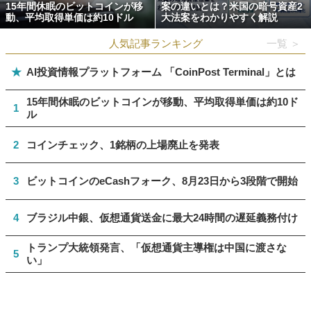
15年間休眠のビットコインが移
案の違いとは？米国の暗号資産2
動、平均取得単価は約10ドル
大法案をわかりやすく解説
人気記事ランキング
一覧 ＞
★
AI投資情報プラットフォーム 「CoinPost Terminal」とは
15年間休眠のビットコインが移動、平均取得単価は約10ド
1
ル
2
コインチェック、1銘柄の上場廃止を発表
3
ビットコインのeCashフォーク、8月23日から3段階で開始
4
ブラジル中銀、仮想通貨送金に最大24時間の遅延義務付け
トランプ大統領発言、「仮想通貨主導権は中国に渡さな
5
い」