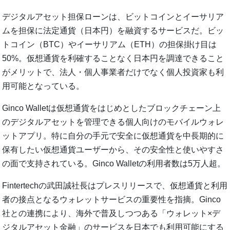
デジタルアセット担保ローンは、ビットコインとイーサリア
ムを担保に法定通貨（日本円）を融資するサービスだ。ビッ
トコイン（BTC）やイーサリアム（ETH）の担保掛け目は
50%。仮想通貨を利確することなく日本円を調達できること
がメリットで、法人・個人事業者だけでなく個人投資家も利
用可能となっている。
Ginco Walletは仮想通貨をはじめとしたブロックチェーン上
のデジタルアセットを管理できる個人向けのモバイルウォレ
ットアプリ。特に自分の手元で安全に仮想通貨を中長期的に
保有したい仮想通貨ユーザーから、その安全性と使いやすさ
の面で支持されている。Ginco Walletの利用者数は5万人超。
Fintertechの武田誠社長はプレスリリースで、仮想通貨と利用
者の接点となるウォレットサービスの重要性を指摘。Ginco
社との連携により、海外で普及しつつある「ウォレット×デ
ジタルアセット金融」のサービスを日本でも利用可能にする