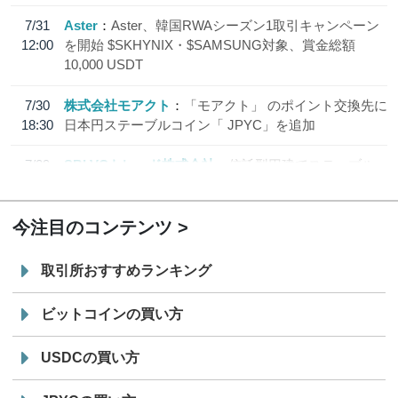
7/31
Aster
Aster、韓国RWAシーズン1取引キャンペーン
12:00
を開始 $SKHYNIX・$SAMSUNG対象、賞金総額
10,000 USDT
7/30
株式会社モアクト
「モアクト」 のポイント交換先に
18:30
日本円ステーブルコイン「 JPYC」を追加
7/29
SBI VCトレード株式会社
信託型円建てステーブル
19:30
コイン「JPYSC」徹底解説セミナーを開催
今注目のコンテンツ
取引所おすすめランキング
ビットコインの買い方
USDCの買い方