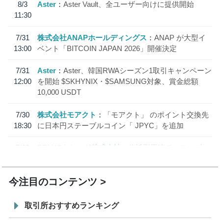
8/3
Aster
Aster Vault、全ユーザー向けに提供開始
11:30
7/31
株式会社ANAPホールディングス
ANAP が大型イ
13:00
ベント「BITCOIN JAPAN 2026」開催決定
7/31
Aster
Aster、韓国RWAシーズン1取引キャンペーン
12:00
を開始 $SKHYNIX・$SAMSUNG対象、賞金総額
10,000 USDT
7/30
株式会社モアクト
「モアクト」 のポイント交換先
18:30
に日本円ステーブルコイン「 JPYC」を追加
7/29
SBI VCトレード株式会社
信託型円建てステーブル
19:30
コイン「JPYSC」徹底解説セミナーを開催
今注目のコンテンツ
取引所おすすめランキング