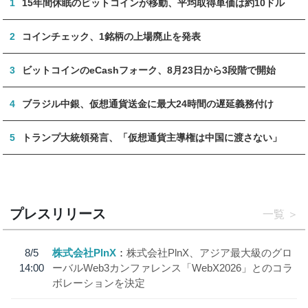
1
15年間休眠のビットコインが移動、平均取得単価は約10ドル
2
コインチェック、1銘柄の上場廃止を発表
3
ビットコインのeCashフォーク、8月23日から3段階で開始
4
ブラジル中銀、仮想通貨送金に最大24時間の遅延義務付け
5
トランプ大統領発言、「仮想通貨主導権は中国に渡さない」
プレスリリース
一覧
8/5
株式会社PlnX
株式会社PlnX、アジア最大級のグロ
14:00
ーバルWeb3カンファレンス「WebX2026」とのコラ
ボレーションを決定