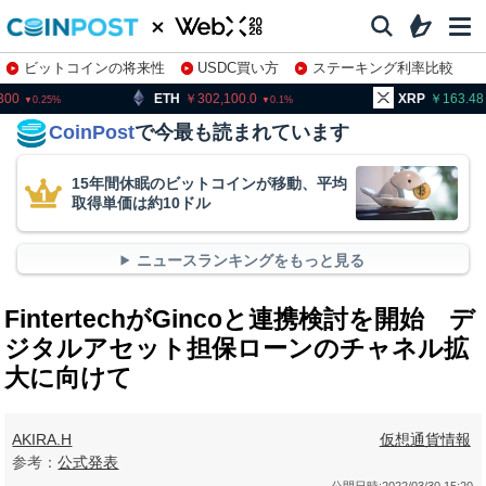
ビットコインの将来性
USDC買い方
ステーキング利率比較
株特集・関連銘柄
TH
302,100.0
XRP
163.48
BN
0.1
0.42
CoinPost
で今最も読まれています
15年間休眠のビットコインが移動、平均
取得単価は約10ドル
ニュースランキングをもっと見る
FintertechがGincoと連携検討を開始 デ
ジタルアセット担保ローンのチャネル拡
大に向けて
AKIRA.H
仮想通貨情報
参考：
公式発表
公開日時:
2022/03/30 15:20