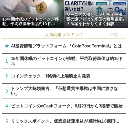
ジーニアス法とクラリティー法
15年間休眠のビットコインが移
案の違いとは？米国の暗号資産2
動、平均取得単価は約10ドル
大法案をわかりやすく解説
人気記事ランキング
一覧 ＞
★
AI投資情報プラットフォーム 「CoinPost Terminal」とは
15年間休眠のビットコインが移動、平均取得単価は約10ド
1
ル
2
コインチェック、1銘柄の上場廃止を発表
トランプ大統領発言、「仮想通貨主導権は中国に渡さな
3
い」
4
ビットコインのeCashフォーク、8月23日から3段階で開始
5
リミックスポイント、仮想通貨運用益が累計約1.6億円に