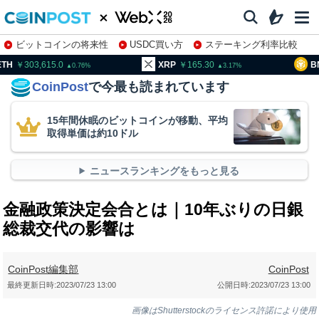
ビットコインの将来性
USDC買い方
ステーキング利率比較
株特集・関連銘柄
03,615.0
XRP
165.30
BNB
95
0.76
3.17
CoinPost
で今最も読まれています
15年間休眠のビットコインが移動、平均
取得単価は約10ドル
ニュースランキングをもっと見る
金融政策決定会合とは｜10年ぶりの日銀
総裁交代の影響は
CoinPost編集部
CoinPost
最終更新日時:
2023/07/23 13:00
公開日時:
2023/07/23 13:00
画像はShutterstockのライセンス許諾により使用