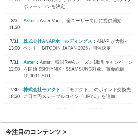
ボレーションを決定
8/3
Aster
Aster Vault、全ユーザー向けに提供開始
11:30
7/31
株式会社ANAPホールディングス
ANAP が大型イ
13:00
ベント「BITCOIN JAPAN 2026」開催決定
7/31
Aster
Aster、韓国RWAシーズン1取引キャンペーン
12:00
を開始 $SKHYNIX・$SAMSUNG対象、賞金総額
10,000 USDT
7/30
株式会社モアクト
「モアクト」 のポイント交換先
18:30
に日本円ステーブルコイン「 JPYC」を追加
7/29
SBI VCトレード株式会社
信託型円建てステーブル
19:30
コイン「JPYSC」徹底解説セミナーを開催
今注目のコンテンツ