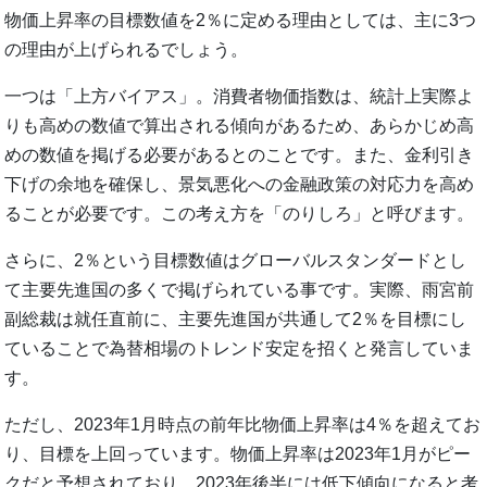
物価上昇率の目標数値を2％に定める理由としては、主に3つ
の理由が上げられるでしょう。
一つは「上方バイアス」。消費者物価指数は、統計上実際よ
りも高めの数値で算出される傾向があるため、あらかじめ高
めの数値を掲げる必要があるとのことです。また、金利引き
下げの余地を確保し、景気悪化への金融政策の対応力を高め
ることが必要です。この考え方を「のりしろ」と呼びます。
さらに、2％という目標数値はグローバルスタンダードとし
て主要先進国の多くで掲げられている事です。実際、雨宮前
副総裁は就任直前に、主要先進国が共通して2％を目標にし
ていることで為替相場のトレンド安定を招くと発言していま
す。
ただし、2023年1月時点の前年比物価上昇率は4％を超えてお
り、目標を上回っています。物価上昇率は2023年1月がピー
クだと予想されており、2023年後半には低下傾向になると考