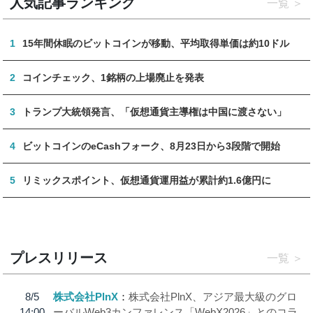
人気記事ランキング
一覧
1
15年間休眠のビットコインが移動、平均取得単価は約10ドル
2
コインチェック、1銘柄の上場廃止を発表
3
トランプ大統領発言、「仮想通貨主導権は中国に渡さない」
4
ビットコインのeCashフォーク、8月23日から3段階で開始
5
リミックスポイント、仮想通貨運用益が累計約1.6億円に
プレスリリース
一覧
8/5
株式会社PlnX
株式会社PlnX、アジア最大級のグロ
14:00
ーバルWeb3カンファレンス「WebX2026」とのコラ