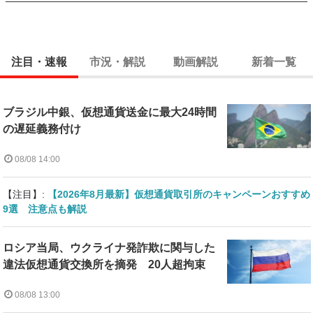
注目・速報
市況・解説
動画解説
新着一覧
ブラジル中銀、仮想通貨送金に最大24時間
の遅延義務付け
08/08 14:00
【注目】:
【2026年8月最新】仮想通貨取引所のキャンペーンおすすめ
9選 注意点も解説
ロシア当局、ウクライナ発詐欺に関与した
違法仮想通貨交換所を摘発 20人超拘束
08/08 13:00