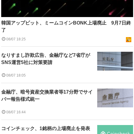
韓国アップビット、ミームコインBONK上場廃止 9月7日終
了
08/07 18:25
なりすまし詐欺広告、金融庁など7省庁が
SNS運営5社に対策要請
08/07 18:05
金融庁、暗号資産交換業者等17分野でサイ
バー報告様式統一
08/07 16:44
コインチェック、1銘柄の上場廃止を発表