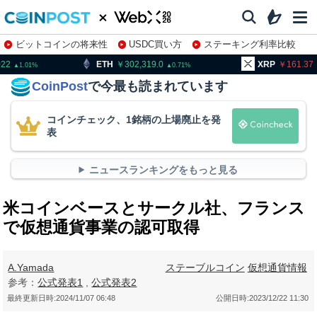
ビットコインの将来性
USDC買い方
ステーキング利率比較
株特集・関連銘柄
H
302,319.0
XRP
161.37
BN
0.71
1.13
CoinPost
で今最も読まれています
コインチェック、1銘柄の上場廃止を発
表
ニュースランキングをもっと見る
米コインベースとサークル社、フランス
で仮想通貨事業の認可取得
A.Yamada
ステーブルコイン
仮想通貨情報
参考：
公式発表1
,
公式発表2
最終更新日時:
2024/11/07 06:48
公開日時:
2023/12/22 11:30