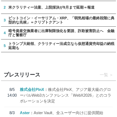
2
米クラリティー法案、上院採決が9月まで延期＝報道
ビットコイン・イーサリアム・XRP、「弱気相場の最終段階に典
3
型的な兆候」＝クリプトクアント
暗号資産交換業者に出庫制限強化を要請、詐欺被害防止へ 金融
4
庁と警察庁
トランプ大統領、クラリティー法成立なら仮想通貨売却益の納税
5
延期も
プレスリリース
一覧
8/5
株式会社PlnX
株式会社PlnX、アジア最大級のグロ
14:00
ーバルWeb3カンファレンス「WebX2026」とのコラ
ボレーションを決定
8/3
Aster
Aster Vault、全ユーザー向けに提供開始