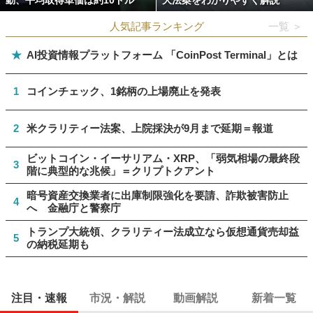
動、平均取得単価は約10ドル
大法案をわかりやすく解説
人気記事ランキング
一覧 ＞
★
AI投資情報プラットフォーム 「CoinPost Terminal」とは
1
コインチェック、1銘柄の上場廃止を発表
2
米クラリティー法案、上院採決が9月まで延期＝報道
ビットコイン・イーサリアム・XRP、「弱気相場の最終段
3
階に典型的な兆候」＝クリプトクアント
暗号資産交換業者に出庫制限強化を要請、詐欺被害防止
4
へ 金融庁と警察庁
トランプ大統領、クラリティー法成立なら仮想通貨売却益
5
の納税延期も
注目・速報
市況・解説
動画解説
新着一覧