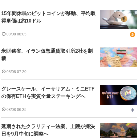
15年間休眠のビットコインが移動、平均取
得単価は約10ドル
08/08 08:05
米財務省、イラン仮想通貨取引所2社を制
裁
08/08 07:20
グレースケール、イーサリアム・ミニETF
の保有ETHを実質全量ステーキングへ
08/08 06:25
延期されたクラリティー法案、上院が採決
日を9月中旬に調整へ