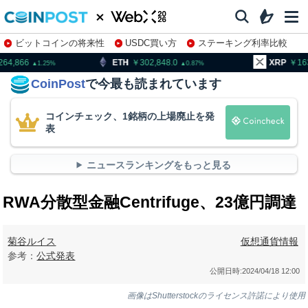
ビットコインの将来性
USDC買い方
ステーキング利率比較
株特集・関連銘柄
ETH
302,848.0
XRP
163.30
0.87
0.91
CoinPost
で今最も読まれています
コインチェック、1銘柄の上場廃止を発
表
ニュースランキングをもっと見る
RWA分散型金融Centrifuge、23億円調達
菊谷ルイス
仮想通貨情報
参考：
公式発表
公開日時:
2024/04/18 12:00
画像はShutterstockのライセンス許諾により使用