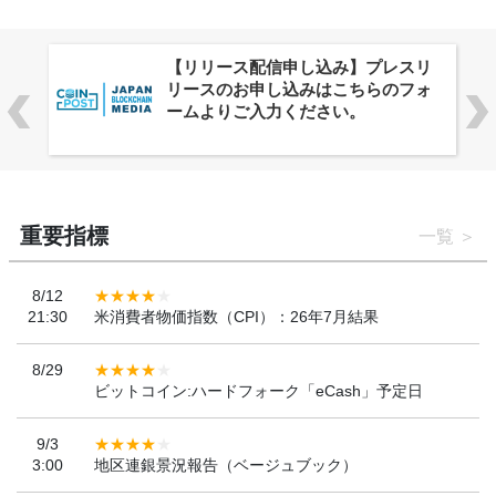
リ
株式会社PlnX、アジア最大級のグロ
ォ
ーバルWeb3カンファレンス
「WebX2026」とのコラボレーショ
ンを決定
重要指標
一覧
8/12
21:30
米消費者物価指数（CPI）：26年7月結果
8/29
ビットコイン:ハードフォーク「eCash」予定日
9/3
3:00
地区連銀景況報告（ベージュブック）