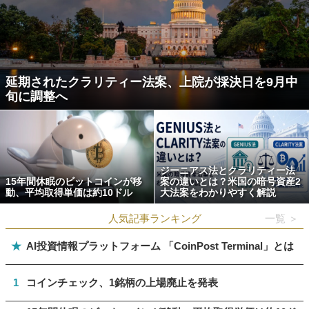
延期されたクラリティー法案、上院が採決日を9月中
旬に調整へ
ジーニアス法とクラリティー法
15年間休眠のビットコインが移
案の違いとは？米国の暗号資産2
動、平均取得単価は約10ドル
大法案をわかりやすく解説
人気記事ランキング
一覧 ＞
★
AI投資情報プラットフォーム 「CoinPost Terminal」とは
1
コインチェック、1銘柄の上場廃止を発表