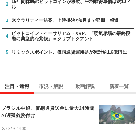
15年間休眠のビットコインが移動、平均取得単価は約10ド
2
ル
3
米クラリティー法案、上院採決が9月まで延期＝報道
ビットコイン・イーサリアム・XRP、「弱気相場の最終段
4
階に典型的な兆候」＝クリプトクアント
5
リミックスポイント、仮想通貨運用益が累計約1.6億円に
注目・速報
市況・解説
動画解説
新着一覧
ブラジル中銀、仮想通貨送金に最大24時間
の遅延義務付け
08/08 14:00