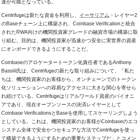
達が可能となっている。
Centrifugeは新たな資金を利用し、
イーサリアム
・レイヤー2
のBaseチェーン上に構築され、Coinbase Verificationと統合
されたRWA向けの機関投資家グレードの融資市場の構築に取
り組む。目的は、機関投資家が迅速かつ安全に実世界の資産
にオンボードできるようにすることだ。
Coinbaseのアロケータートークン化責任者であるAnthony
Bassili氏は、Centrifugeの新たな取り組みについて、「私た
ちは、機関投資家のお客様から、オンチェーンでのトークン
化ソリューションへの容易なアクセスに大きな関心を寄せら
れ続けている。Centrifugeはリアルワールド資産のパイオニ
アであり、現在オープンソースの決済レイヤーとして
Coinbase VerificationsとBaseを使用してスケーリングしよう
としている。これは、機関投資家のお客様がCoinbaseのエコ
システム全体で安全かつセキュアな方法でCentrifugeを使っ
て構築できるようにするための重要なステップだ」とコメン