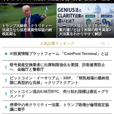
トランプ大統領、クラリティー
ジーニアス法とクラリティー法
法成立なら仮想通貨売却益の納
案の違いとは？米国の暗号資産2
税延期も
大法案をわかりやすく解説
人気記事ランキング
一覧 ＞
★
AI投資情報プラットフォーム 「CoinPost Terminal」とは
暗号資産交換業者に出庫制限強化を要請、詐欺被害防止
1
へ 金融庁と警察庁
ビットコイン・イーサリアム・XRP、「弱気相場の最終段
2
階に典型的な兆候」＝クリプトクアント
ビットコイン流出6.58万BTC、売り枯れ指標は接近＝グラ
3
スノード
停滞中の米クラリティー法案、トランプ政権が倫理規定協
4
議に着手