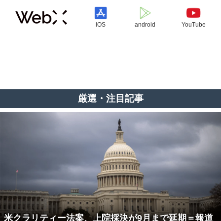
iOS
android
YouTube
厳選・注目記事
米クラリティー法案、上院採決が9月まで延期＝報道