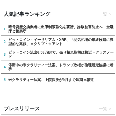
人気記事ランキング
一覧
暗号資産交換業者に出庫制限強化を要請、詐欺被害防止へ 金融
1
庁と警察庁
ビットコイン・イーサリアム・XRP、「弱気相場の最終段階に典
2
型的な兆候」＝クリプトクアント
ビットコイン流出6.58万BTC、売り枯れ指標は接近＝グラスノー
3
ド
停滞中の米クラリティー法案、トランプ政権が倫理規定協議に着
4
手
5
米クラリティー法案、上院採決が9月まで延期＝報道
プレスリリース
一覧