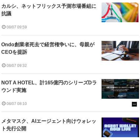
カルシ、ネットフリックス予測市場番組に
抗議
08/07 09:59
Ondo創業者死去で経営権争いに、母親が
CEOを提訴
08/07 09:32
NOT A HOTEL、計165億円のシリーズDラ
ウンド実施
08/07 08:10
メタマスク、AIエージェント向けウォレッ
ト先行公開