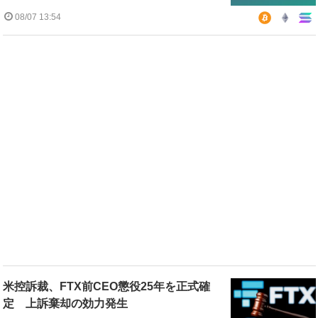
08/07 13:54
米控訴裁、FTX前CEO懲役25年を正式確
定 上訴棄却の効力発生