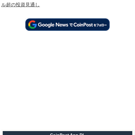
ル超の投資見通し
CoinPost App DL