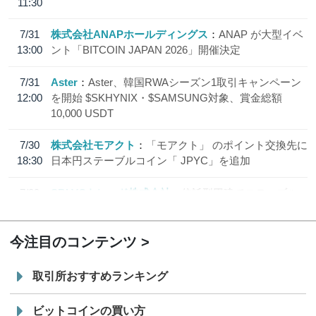
11:30
7/31
株式会社ANAPホールディングス
ANAP が大型イベ
13:00
ント「BITCOIN JAPAN 2026」開催決定
7/31
Aster
Aster、韓国RWAシーズン1取引キャンペーン
12:00
を開始 $SKHYNIX・$SAMSUNG対象、賞金総額
10,000 USDT
7/30
株式会社モアクト
「モアクト」 のポイント交換先に
18:30
日本円ステーブルコイン「 JPYC」を追加
7/29
SBI VCトレード株式会社
信託型円建てステーブル
19:30
コイン「JPYSC」徹底解説セミナーを開催
今注目のコンテンツ
取引所おすすめランキング
ビットコインの買い方