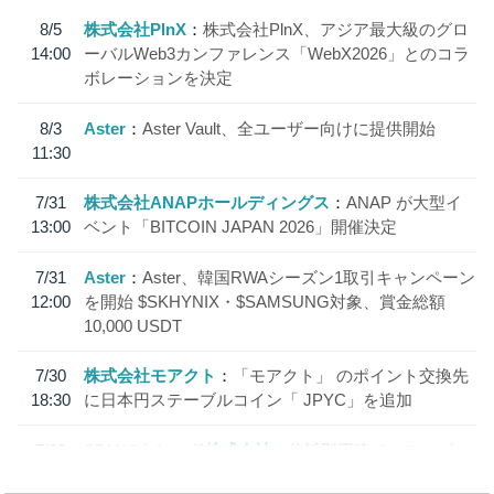
8/5
株式会社PlnX
株式会社PlnX、アジア最大級のグロ
14:00
ーバルWeb3カンファレンス「WebX2026」とのコラ
ボレーションを決定
8/3
Aster
Aster Vault、全ユーザー向けに提供開始
11:30
7/31
株式会社ANAPホールディングス
ANAP が大型イ
13:00
ベント「BITCOIN JAPAN 2026」開催決定
7/31
Aster
Aster、韓国RWAシーズン1取引キャンペーン
12:00
を開始 $SKHYNIX・$SAMSUNG対象、賞金総額
10,000 USDT
7/30
株式会社モアクト
「モアクト」 のポイント交換先
18:30
に日本円ステーブルコイン「 JPYC」を追加
7/29
SBI VCトレード株式会社
信託型円建てステーブル
19:30
コイン「JPYSC」徹底解説セミナーを開催