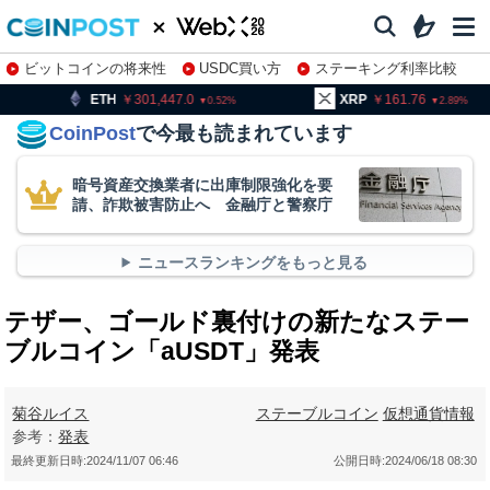
ビットコインの将来性
USDC買い方
ステーキング利率比較
株特集・関連銘柄
H
301,447.0
XRP
161.76
BN
0.52
2.89
CoinPost
で今最も読まれています
暗号資産交換業者に出庫制限強化を要
請、詐欺被害防止へ 金融庁と警察庁
ニュースランキングをもっと見る
テザー、ゴールド裏付けの新たなステー
ブルコイン「aUSDT」発表
菊谷ルイス
ステーブルコイン
仮想通貨情報
参考：
発表
最終更新日時:
2024/11/07 06:46
公開日時:
2024/06/18 08:30