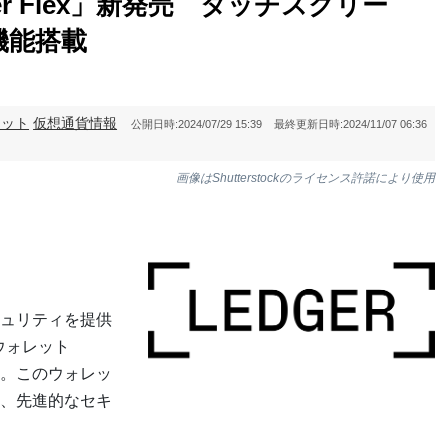
r Flex」新発売 タッチスクリー
機能搭載
レット
仮想通貨情報
公開日時:
2024/07/29 15:39
最終更新日時:
2024/11/07 06:36
画像はShutterstockのライセンス許諾により使用
ュリティを提供
rウォレット
した。このウォレッ
し、先進的なセキ