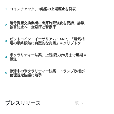
1
コインチェック、1銘柄の上場廃止を発表
暗号資産交換業者に出庫制限強化を要請、詐欺
2
被害防止へ 金融庁と警察庁
ビットコイン・イーサリアム・XRP、「弱気相
3
場の最終段階に典型的な兆候」＝クリプトクア
ント
米クラリティー法案、上院採決が9月まで延期＝
4
報道
停滞中の米クラリティー法案、トランプ政権が
5
倫理規定協議に着手
プレスリリース
一覧