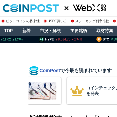
ビットコインの将来性
USDC買い方
ステーキング利率比較
TOP
新着
市況・解説
主要銘柄
取材特集
HYPE
8,584.70
BTC
10,245,509
2.74
0.9
CoinPost
で今最も読まれています
の上場廃止
暗号資産交換業
要請、詐欺被害
察庁