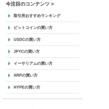
今注目のコンテンツ
7/29
SBI VCトレード株式会社
信託型円建
19:30
てステーブルコイン「JPYSC」徹底解
取引所おすすめランキング
説セミナーを開催
ビットコインの買い方
USDCの買い方
JPYCの買い方
イーサリアムの買い方
XRPの買い方
HYPEの買い方