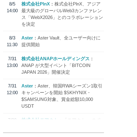
8/5
株式会社PlnX
株式会社PlnX、アジア
14:00
最大級のグローバルWeb3カンファレン
ス「WebX2026」とのコラボレーション
を決定
8/3
Aster
Aster Vault、全ユーザー向けに
11:30
提供開始
7/31
株式会社ANAPホールディングス
13:00
ANAP が大型イベント「BITCOIN
JAPAN 2026」開催決定
7/31
Aster
Aster、韓国RWAシーズン1取引
12:00
キャンペーンを開始 $SKHYNIX・
$SAMSUNG対象、賞金総額10,000
USDT
7/30
株式会社モアクト
「モアクト」 のポ
18:30
イント交換先に日本円ステーブルコイン
「 JPYC」を追加