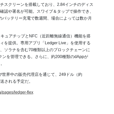
ッチスクリーンを搭載しており、2.84インチのディス
確認や署名が可能。スワイプ＆タップで操作でき、
1回のバッテリー充電で数週間、場合によっては数か月
+認定のセキュアチップとNFC（近距離無線通信）機能を搭
提供。専用アプリ「Ledger Live」を使用する
、ソラナを含む70種類以上のブロックチェーンに
ンを管理できる。さらに、約200種類のdAppが
る。
comおよび世界中の販売代理店を通じて、249ドル（約
発送される予定だ。
a/pages/ledger-flex