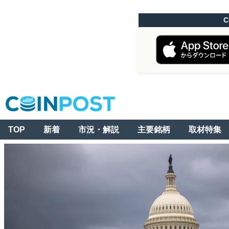
C
TOP
新着
市況・解説
主要銘柄
取材特集