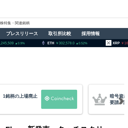
株特集・関連銘柄
プレスリリース
取引所比較
採用情報
ETH
302,578.0
XRP
161.44
0.52
0.95
者に出庫制限強化を
ビットコ
防止へ 金融庁と警
XRP、
的な兆候