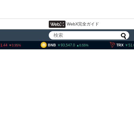
WebX完全ガイド
BNB
93,547.0
TRX
51.61
0.55
0.22
イン・イーサリアム・
「弱気相場の最終段階に典型
」＝クリプトクアント