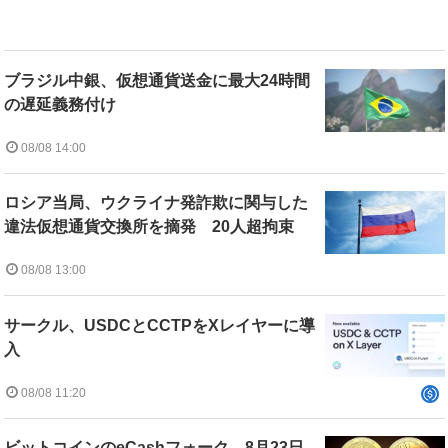
ブラジル中銀、仮想通貨送金に最大24時間
の遅延義務付け
08/08 14:00
ロシア当局、ウクライナ発詐欺に関与した
違法仮想通貨交換所を摘発 20人超拘束
08/08 13:00
サークル、USDCとCCTPをXレイヤーに導
入
08/08 11:20
ビットコインのeCashフォーク、8月23日