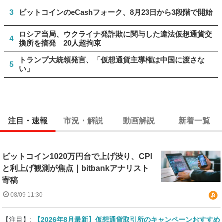
3
ビットコインのeCashフォーク、8月23日から3段階で開始
ロシア当局、ウクライナ発詐欺に関与した違法仮想通貨交
4
換所を摘発 20人超拘束
トランプ大統領発言、「仮想通貨主導権は中国に渡さな
5
い」
注目・速報
市況・解説
動画解説
新着一覧
ビットコイン1020万円台で上げ渋り、CPI
と利上げ観測が焦点｜bitbankアナリスト
寄稿
08/09 11:30
【注目】:
【2026年8月最新】仮想通貨取引所のキャンペーンおすすめ