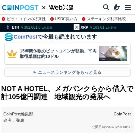
ビットコインの将来性
USDC買い方
ステーキング利率比較
株特集・関連銘柄
02,661.0
XRP
163.61
BNB
9
0.21
0.34
CoinPost
で今最も読まれています
15年間休眠のビットコインが移動、平均
取得単価は約10ドル
ニュースランキングをもっと見る
NOT A HOTEL、メガバンクらから借入で
計105億円調達 地域観光の発展へ
CoinPost編集部
CoinPost
参考：
発表
公開日時:
2024/12/04 08:30