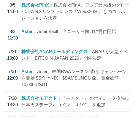
8/5
株式会社PlnX
株式会社PlnX、アジア最大級のグロー
14:00
バルWeb3カンファレンス「WebX2026」とのコラボ
レーションを決定
8/3
Aster
Aster Vault、全ユーザー向けに提供開始
11:30
7/31
株式会社ANAPホールディングス
ANAP が大型イベ
13:00
ント「BITCOIN JAPAN 2026」開催決定
7/31
Aster
Aster、韓国RWAシーズン1取引キャンペーン
12:00
を開始 $SKHYNIX・$SAMSUNG対象、賞金総額
10,000 USDT
7/30
株式会社モアクト
「モアクト」 のポイント交換先に
18:30
日本円ステーブルコイン「 JPYC」を追加
7/29
SBI VCトレード株式会社
信託型円建てステーブル
19:30
コイン「JPYSC」徹底解説セミナーを開催