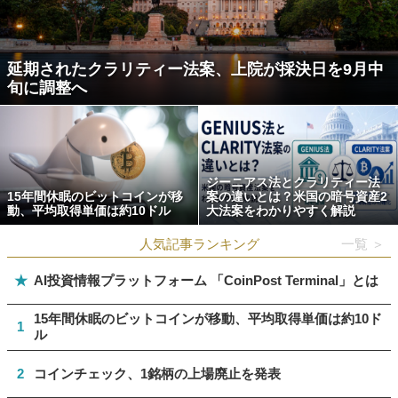
延期されたクラリティー法案、上院が採決日を9月中
旬に調整へ
ジーニアス法とクラリティー法
15年間休眠のビットコインが移
案の違いとは？米国の暗号資産2
動、平均取得単価は約10ドル
大法案をわかりやすく解説
人気記事ランキング
一覧 ＞
★
AI投資情報プラットフォーム 「CoinPost Terminal」とは
15年間休眠のビットコインが移動、平均取得単価は約10ド
1
ル
2
コインチェック、1銘柄の上場廃止を発表