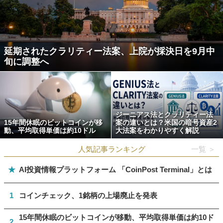
延期されたクラリティー法案、上院が採決日を9月中
旬に調整へ
ジーニアス法とクラリティー法
15年間休眠のビットコインが移
案の違いとは？米国の暗号資産2
動、平均取得単価は約10ドル
大法案をわかりやすく解説
人気記事ランキング
一覧 ＞
★
AI投資情報プラットフォーム 「CoinPost Terminal」とは
1
コインチェック、1銘柄の上場廃止を発表
15年間休眠のビットコインが移動、平均取得単価は約10ド
2