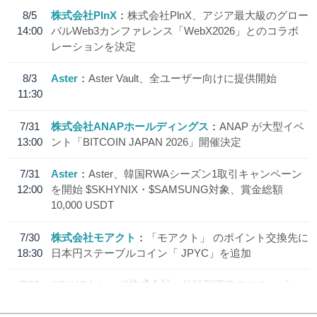
8/5
株式会社PlnX
株式会社PlnX、アジア最大級のグロー
14:00
バルWeb3カンファレンス「WebX2026」とのコラボ
レーションを決定
8/3
Aster
Aster Vault、全ユーザー向けに提供開始
11:30
7/31
株式会社ANAPホールディングス
ANAP が大型イベ
13:00
ント「BITCOIN JAPAN 2026」開催決定
7/31
Aster
Aster、韓国RWAシーズン1取引キャンペーン
12:00
を開始 $SKHYNIX・$SAMSUNG対象、賞金総額
10,000 USDT
7/30
株式会社モアクト
「モアクト」 のポイント交換先に
18:30
日本円ステーブルコイン「 JPYC」を追加
7/29
SBI VCトレード株式会社
信託型円建てステーブル
19:30
コイン「JPYSC」徹底解説セミナーを開催