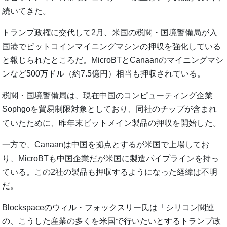
続いてきた。
トランプ政権に交代して2月、米国の税関・国境警備局が入
国港でビットコインマイニングマシンの押収を強化している
と報じられたところだ。MicroBTとCanaanのマイニングマシ
ンなど500万ドル（約7.5億円）相当も押収されている。
税関・国境警備局は、現在中国のコンピューティング企業
Sophgoを貿易制限対象としており、同社のチップが含まれ
ていたために、昨年末ビットメイン製品の押収を開始した。
一方で、Canaanは中国を拠点とするが米国で上場してお
り、MicroBTも中国企業だが米国に製造パイプラインを持っ
ている。この2社の製品も押収するようになった経緯は不明
だ。
Blockspaceのウィル・フォックスリー氏は「シリコン関連
の、こうした産業の多くを米国で行いたいとするトランプ政