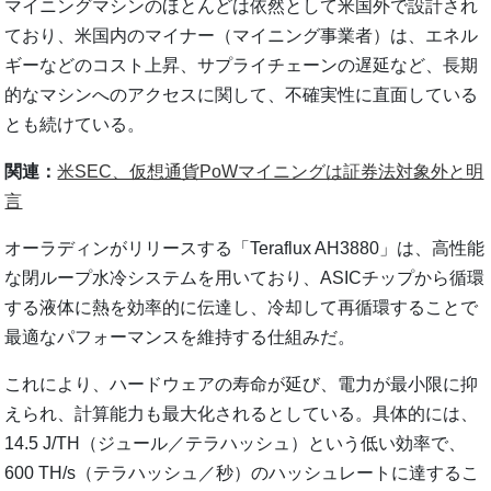
マイニングマシンのほとんどは依然として米国外で設計され
ており、米国内のマイナー（マイニング事業者）は、エネル
ギーなどのコスト上昇、サプライチェーンの遅延など、長期
的なマシンへのアクセスに関して、不確実性に直面している
とも続けている。
関連：
米SEC、仮想通貨PoWマイニングは証券法対象外と明
言
オーラディンがリリースする「Teraflux AH3880」は、高性能
な閉ループ水冷システムを用いており、ASICチップから循環
する液体に熱を効率的に伝達し、冷却して再循環することで
最適なパフォーマンスを維持する仕組みだ。
これにより、ハードウェアの寿命が延び、電力が最小限に抑
えられ、計算能力も最大化されるとしている。具体的には、
14.5 J/TH（ジュール／テラハッシュ）という低い効率で、
600 TH/s（テラハッシュ／秒）のハッシュレートに達するこ