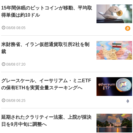
15年間休眠のビットコインが移動、平均取
得単価は約10ドル
08/08 08:05
米財務省、イラン仮想通貨取引所2社を制
裁
08/08 07:20
グレースケール、イーサリアム・ミニETF
の保有ETHを実質全量ステーキングへ
08/08 06:25
延期されたクラリティー法案、上院が採決
日を9月中旬に調整へ