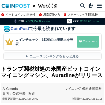
ビットコインの将来性
USDC買い方
ステーキング利率比較
株特集・関連銘柄
303,257.0
XRP
163.90
BNB
0.37
0.5
CoinPost
で今最も読まれています
コインチェック、1銘柄の上場廃止を発
表
ニュースランキングをもっと見る
トランプ関税対処の米国産ビットコイン
マイニングマシン、Auradineがリリース
A.Yamada
マイニング
仮想通貨情報
参考：
公式発表
,
報道
最終更新日時:
2025/03/27 05:00
公開日時:
2025/03/26 11:18