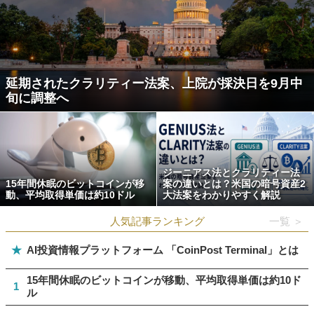
延期されたクラリティー法案、上院が採決日を9月中
旬に調整へ
ジーニアス法とクラリティー法
15年間休眠のビットコインが移
案の違いとは？米国の暗号資産2
動、平均取得単価は約10ドル
大法案をわかりやすく解説
人気記事ランキング
一覧 ＞
★
AI投資情報プラットフォーム 「CoinPost Terminal」とは
15年間休眠のビットコインが移動、平均取得単価は約10ド
1
ル