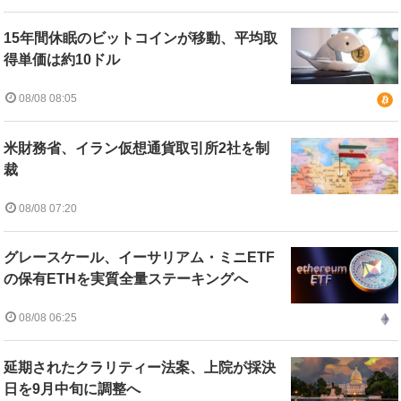
15年間休眠のビットコインが移動、平均取
得単価は約10ドル
08/08 08:05
米財務省、イラン仮想通貨取引所2社を制
裁
08/08 07:20
グレースケール、イーサリアム・ミニETF
の保有ETHを実質全量ステーキングへ
08/08 06:25
延期されたクラリティー法案、上院が採決
日を9月中旬に調整へ