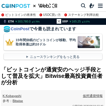
ビットコインの将来性
USDC買い方
ステーキング利率比較
株特集・関連銘柄
303,780.0
XRP
165.25
BNB
9
0.76
3.07
CoinPost
で今最も読まれています
15年間休眠のビットコインが移動、平均
取得単価は約10ドル
ニュースランキングをもっと見る
「ビットコインが通貨安のヘッジ手段と
して普及を拡大」Bitwise最高投資責任者
が分析
K.Kobayashi
仮想通貨情報
参考：
Bitwise
公開日時:
2025/06/19 07:40