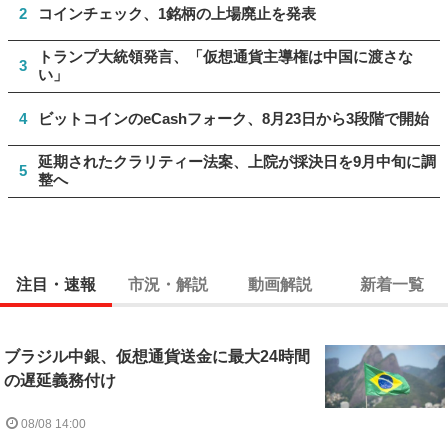
2
コインチェック、1銘柄の上場廃止を発表
トランプ大統領発言、「仮想通貨主導権は中国に渡さな
3
い」
4
ビットコインのeCashフォーク、8月23日から3段階で開始
延期されたクラリティー法案、上院が採決日を9月中旬に調
5
整へ
注目・速報
市況・解説
動画解説
新着一覧
ブラジル中銀、仮想通貨送金に最大24時間
の遅延義務付け
08/08 14:00