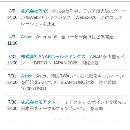
8/5
株式会社PlnX
株式会社PlnX、アジア最大級のグロー
14:00
バルWeb3カンファレンス「WebX2026」とのコラボ
レーションを決定
8/3
Aster
Aster Vault、全ユーザー向けに提供開始
11:30
7/31
株式会社ANAPホールディングス
ANAP が大型イベ
13:00
ント「BITCOIN JAPAN 2026」開催決定
7/31
Aster
Aster、韓国RWAシーズン1取引キャンペーン
12:00
を開始 $SKHYNIX・$SAMSUNG対象、賞金総額
10,000 USDT
7/30
株式会社モアクト
「モアクト」 のポイント交換先に
18:30
日本円ステーブルコイン「 JPYC」を追加
7/29
SBI VCトレード株式会社
信託型円建てステーブル
19:30
コイン「JPYSC」徹底解説セミナーを開催