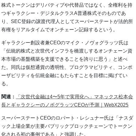
株式トークンはデリバティブや代替品ではなく、全権利を持
つギャラクシー・デジタルクラスA普通株式そのものであ
り、SEC登録の譲渡代理人としてスーパーステートが法的所
有権をリアルタイムでオンチェーン記録するという。
ギャラクシー創設者兼CEOのマイク・ノヴォグラッツ氏は
「伝統的株式と次世代インフラを橋渡しするオンチェーン資
本市場の基盤構築を支援できることを誇りに思う」と述べ
た。同氏は仮想通貨の透明性、プログラマビリティ、コンポ
ーザビリティを伝統金融にもたらすことを目標に掲げてい
る。
関連：
「次世代金融は4〜5年で実用化へ」マネックス松本会
長とギャラクシーのノボグラッツCEOが予測｜WebX2025
スーパーステートCEOのロバート・レシュナー氏は「ナスダ
ック上場企業が主要パブリックブロックチェーンでトークン
化される初の事例である」と強調した。