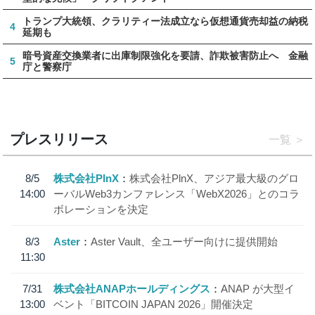
トランプ大統領、クラリティー法成立なら仮想通貨売却益の納税
4
延期も
暗号資産交換業者に出庫制限強化を要請、詐欺被害防止へ 金融
5
庁と警察庁
プレスリリース
一覧
8/5
株式会社PlnX
株式会社PlnX、アジア最大級のグロ
14:00
ーバルWeb3カンファレンス「WebX2026」とのコラ
ボレーションを決定
8/3
Aster
Aster Vault、全ユーザー向けに提供開始
11:30
7/31
株式会社ANAPホールディングス
ANAP が大型イ
13:00
ベント「BITCOIN JAPAN 2026」開催決定