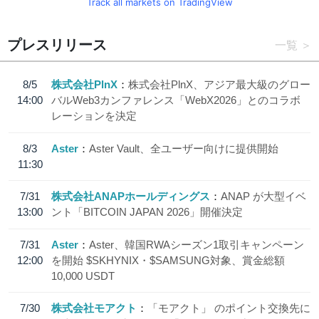
Track all markets on TradingView
プレスリリース
一覧
8/5
株式会社PlnX
株式会社PlnX、アジア最大級のグロー
14:00
バルWeb3カンファレンス「WebX2026」とのコラボ
レーションを決定
8/3
Aster
Aster Vault、全ユーザー向けに提供開始
11:30
7/31
株式会社ANAPホールディングス
ANAP が大型イベ
13:00
ント「BITCOIN JAPAN 2026」開催決定
7/31
Aster
Aster、韓国RWAシーズン1取引キャンペーン
12:00
を開始 $SKHYNIX・$SAMSUNG対象、賞金総額
10,000 USDT
7/30
株式会社モアクト
「モアクト」 のポイント交換先に