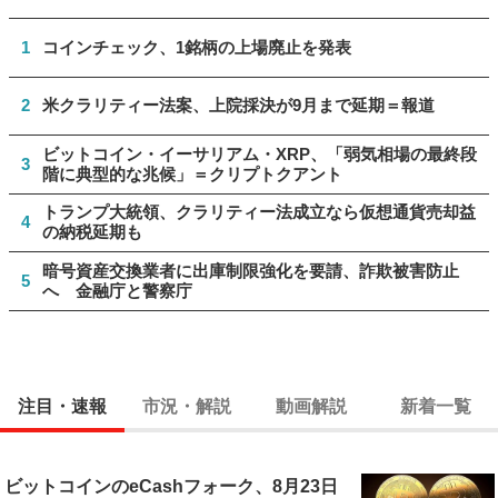
1
コインチェック、1銘柄の上場廃止を発表
2
米クラリティー法案、上院採決が9月まで延期＝報道
ビットコイン・イーサリアム・XRP、「弱気相場の最終段
3
階に典型的な兆候」＝クリプトクアント
トランプ大統領、クラリティー法成立なら仮想通貨売却益
4
の納税延期も
暗号資産交換業者に出庫制限強化を要請、詐欺被害防止
5
へ 金融庁と警察庁
注目・速報
市況・解説
動画解説
新着一覧
ビットコインのeCashフォーク、8月23日