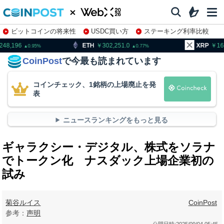
ビットコインの将来性
USDC買い方
ステーキング利率比較
株特集・関連銘柄
ETH
302,251.0
XRP
162.83
0.77
0.23
CoinPost
で今最も読まれています
コインチェック、1銘柄の上場廃止を発
表
ニュースランキングをもっと見る
ギャラクシー・デジタル、株式をソラナ
でトークン化 ナスダック上場企業初の
試み
菊谷ルイス
CoinPost
参考：
声明
公開日時:
2025/09/04 05:45