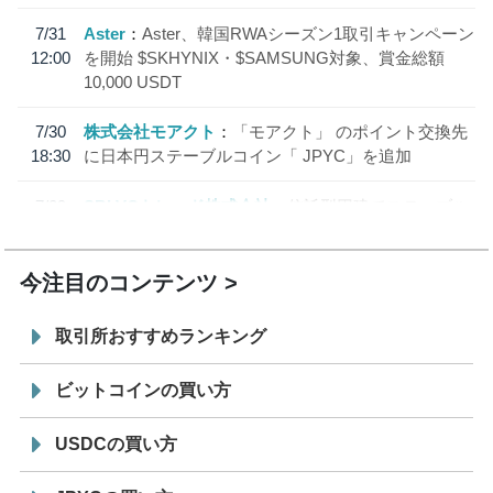
7/31
Aster
Aster、韓国RWAシーズン1取引キャンペーン
12:00
を開始 $SKHYNIX・$SAMSUNG対象、賞金総額
10,000 USDT
7/30
株式会社モアクト
「モアクト」 のポイント交換先
18:30
に日本円ステーブルコイン「 JPYC」を追加
7/29
SBI VCトレード株式会社
信託型円建てステーブル
19:30
コイン「JPYSC」徹底解説セミナーを開催
今注目のコンテンツ
取引所おすすめランキング
ビットコインの買い方
USDCの買い方