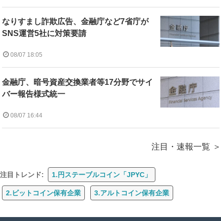
なりすまし詐欺広告、金融庁など7省庁が
SNS運営5社に対策要請
08/07 18:05
金融庁、暗号資産交換業者等17分野でサイ
バー報告様式統一
08/07 16:44
注目・速報一覧
注目トレンド:
1.円ステーブルコイン「JPYC」
2.ビットコイン保有企業
3.アルトコイン保有企業