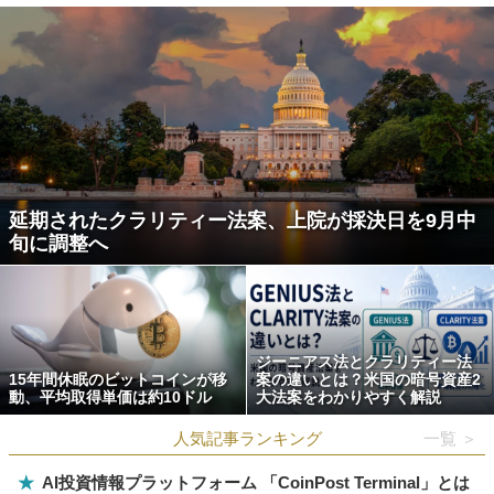
延期されたクラリティー法案、上院が採決日を9月中
旬に調整へ
ジーニアス法とクラリティー法
15年間休眠のビットコインが移
案の違いとは？米国の暗号資産2
動、平均取得単価は約10ドル
大法案をわかりやすく解説
人気記事ランキング
一覧 ＞
★
AI投資情報プラットフォーム 「CoinPost Terminal」とは