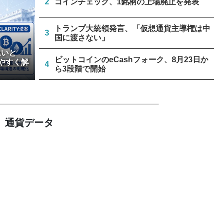
2
コインチェック、1銘柄の上場廃止を発表
トランプ大統領発言、「仮想通貨主導権は中
3
国に渡さない」
違いと
ビットコインのeCashフォーク、8月23日か
やすく解
4
ら3段階で開始
延期されたクラリティー法案、上院が採決日
5
を9月中旬に調整へ
通貨データ