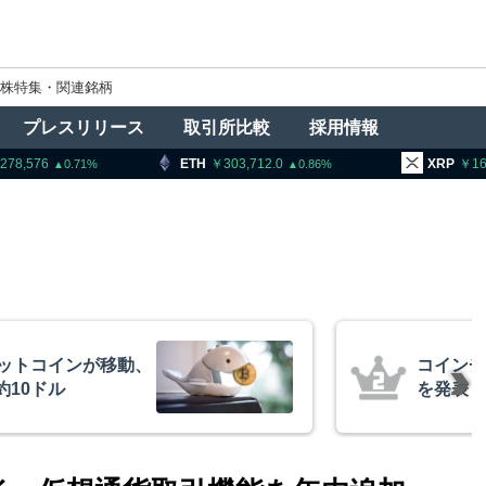
株特集・関連銘柄
プレスリリース
取引所比較
採用情報
ETH
303,712.0
XRP
164.92
0.86
2.77
、1銘柄の上場廃止
トランプ
導権は中