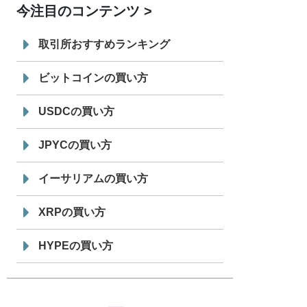
今注目のコンテンツ
7/29
SBI VCトレード株式会社
信託型円建
19:30
てステーブルコイン「JPYSC」徹底解
取引所おすすめランキング
説セミナーを開催
ビットコインの買い方
USDCの買い方
JPYCの買い方
イーサリアムの買い方
XRPの買い方
HYPEの買い方