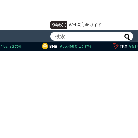
WebX完全ガイド
BNB
95,459.0
TRX
51.90
S
2.37
0.49
大統領発言、「仮想通貨主
国に渡さない」