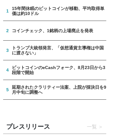
15年間休眠のビットコインが移動、平均取得単
1
価は約10ドル
2
コインチェック、1銘柄の上場廃止を発表
トランプ大統領発言、「仮想通貨主導権は中国
3
に渡さない」
ビットコインのeCashフォーク、8月23日から3
4
段階で開始
延期されたクラリティー法案、上院が採決日を9
5
月中旬に調整へ
プレスリリース
一覧