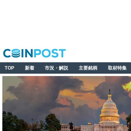
TOP
新着
市況・解説
主要銘柄
取材特集