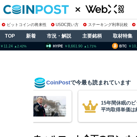
ビットコインの将来性
USDC買い方
ステーキング利率比較
TOP
新着
市況・解説
主要銘柄
取材特集
HYPE
8,661.90
BTC
10,278,576
1.71
0.71
CoinPost
で今最も読まれています
インが移動、
コインチェック
ル
を発表