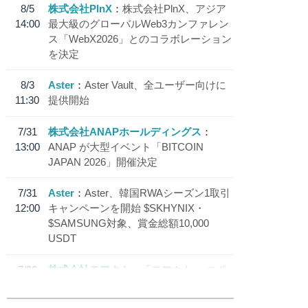
8/5
株式会社PlnX
株式会社PlnX、アジア
14:00
最大級のグローバルWeb3カンファレン
ス「WebX2026」とのコラボレーション
を決定
8/3
Aster
Aster Vault、全ユーザー向けに
11:30
提供開始
7/31
株式会社ANAPホールディングス
13:00
ANAP が大型イベント「BITCOIN
JAPAN 2026」開催決定
7/31
Aster
Aster、韓国RWAシーズン1取引
12:00
キャンペーンを開始 $SKHYNIX・
$SAMSUNG対象、賞金総額10,000
USDT
7/30
株式会社モアクト
「モアクト」 のポ
18:30
イント交換先に日本円ステーブルコイン
「 JPYC」を追加