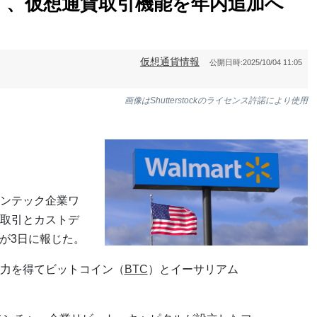
イ、仮想通貨取引機能を年内追加へ
仮想通貨情報
公開日時:
2025/10/04 11:05
画像はShutterstockのライセンス許諾により使用
ンテック企業ワ
取引とカストデ
が3日に報じた。
力を得てビットコイン（
BTC
）とイーサリアム