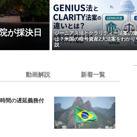
院が採決日
ジーニアス法とクラリティー法案の
は？米国の暗号資産2大法案をわかり
説
動画解説
新着一覧
4時間の遅延義務付