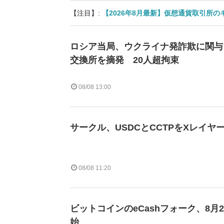
【注目】:
【2026年8月最新】仮想通貨取引所
ロシア当局、ウクライナ発詐欺に関与
交換所を摘発 20人超拘束
08/08 13:00
サークル、USDCとCCTPをXレイヤ
08/08 11:20
ビットコインのeCashフォーク、8月
始