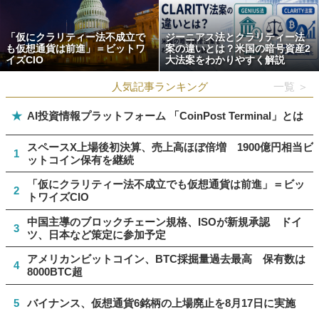
「仮にクラリティー法不成立で
ジーニアス法とクラリティー法
も仮想通貨は前進」＝ビットワ
案の違いとは？米国の暗号資産2
イズCIO
大法案をわかりやすく解説
人気記事ランキング
一覧 ＞
★
AI投資情報プラットフォーム 「CoinPost Terminal」とは
スペースX上場後初決算、売上高ほぼ倍増 1900億円相当ビ
1
ットコイン保有を継続
「仮にクラリティー法不成立でも仮想通貨は前進」＝ビッ
2
トワイズCIO
中国主導のブロックチェーン規格、ISOが新規承認 ドイ
3
ツ、日本など策定に参加予定
アメリカンビットコイン、BTC採掘量過去最高 保有数は
4
8000BTC超
5
バイナンス、仮想通貨6銘柄の上場廃止を8月17日に実施