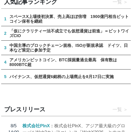
人気記事ランキング
一覧
スペースX上場後初決算、売上高ほぼ倍増 1900億円相当ビット
1
コイン保有を継続
「仮にクラリティー法不成立でも仮想通貨は前進」＝ビットワイ
2
ズCIO
中国主導のブロックチェーン規格、ISOが新規承認 ドイツ、日
3
本など策定に参加予定
アメリカンビットコイン、BTC採掘量過去最高 保有数は
4
8000BTC超
5
バイナンス、仮想通貨6銘柄の上場廃止を8月17日に実施
プレスリリース
一覧
8/5
株式会社PlnX
株式会社PlnX、アジア最大級のグロ