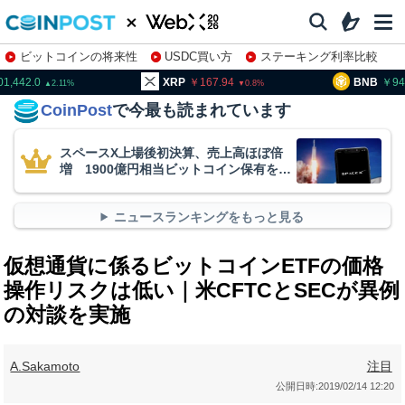
ビットコインの将来性
USDC買い方
ステーキング利率比較
株特集・関連銘柄
XRP
167.94
BNB
94,126.0
0.8
0.51
CoinPost
で今最も読まれています
スペースX上場後初決算、売上高ほぼ倍
増 1900億円相当ビットコイン保有を継
続
ニュースランキングをもっと見る
仮想通貨に係るビットコインETFの価格
操作リスクは低い｜米CFTCとSECが異例
の対談を実施
A.Sakamoto
注目
公開日時:
2019/02/14 12:20