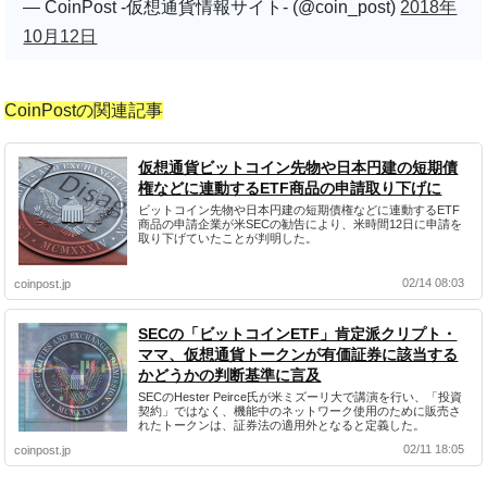
— CoinPost -仮想通貨情報サイト- (@coin_post)
2018年
10月12日
CoinPostの関連記事
仮想通貨ビットコイン先物や日本円建の短期債
権などに連動するETF商品の申請取り下げに
ビットコイン先物や日本円建の短期債権などに連動するETF
商品の申請企業が米SECの勧告により、米時間12日に申請を
取り下げていたことが判明した。
02/14 08:03
coinpost.jp
SECの「ビットコインETF」肯定派クリプト・
ママ、仮想通貨トークンが有価証券に該当する
かどうかの判断基準に言及
SECのHester Peirce氏が米ミズーリ大で講演を行い、「投資
契約」ではなく、機能中のネットワーク使用のために販売さ
れたトークンは、証券法の適用外となると定義した。
02/11 18:05
coinpost.jp