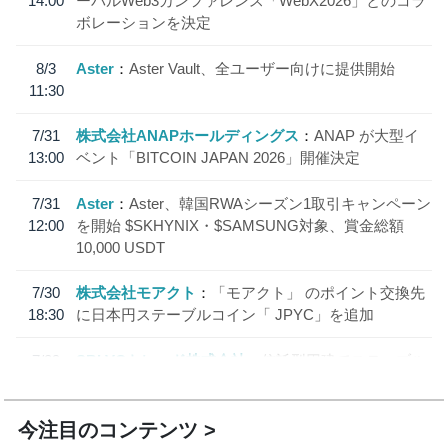
14:00
ーバルWeb3カンファレンス「WebX2026」とのコラ
ボレーションを決定
8/3
Aster
Aster Vault、全ユーザー向けに提供開始
11:30
7/31
株式会社ANAPホールディングス
ANAP が大型イ
13:00
ベント「BITCOIN JAPAN 2026」開催決定
7/31
Aster
Aster、韓国RWAシーズン1取引キャンペーン
12:00
を開始 $SKHYNIX・$SAMSUNG対象、賞金総額
10,000 USDT
7/30
株式会社モアクト
「モアクト」 のポイント交換先
18:30
に日本円ステーブルコイン「 JPYC」を追加
7/29
SBI VCトレード株式会社
信託型円建てステーブル
19:30
コイン「JPYSC」徹底解説セミナーを開催
今注目のコンテンツ