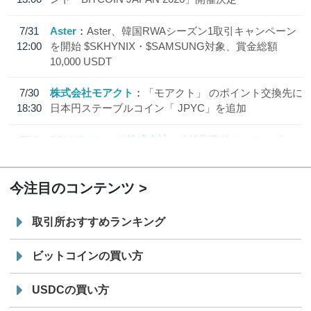
7/31
Aster
Aster、韓国RWAシーズン1取引キャンペーン
12:00
を開始 $SKHYNIX・$SAMSUNG対象、賞金総額
10,000 USDT
7/30
株式会社モアクト
「モアクト」 のポイント交換先に
18:30
日本円ステーブルコイン「 JPYC」を追加
7/29
SBI VCトレード株式会社
信託型円建てステーブル
19:30
コイン「JPYSC」徹底解説セミナーを開催
今注目のコンテンツ
取引所おすすめランキング
ビットコインの買い方
USDCの買い方