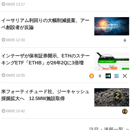
08/05 13:17
イーサリアム利回りの大幅削減提案、アー
ベ創設者が反論
08/05 12:30
インテーザが保有証券開示、ETHのステー
キングETF「ETHB」が26年2Qに3倍増
08/05 10:55
米フォーティチュード社、ジーキャッシュ
採掘拡大へ 12.5MW施設取得
08/05 10:42
注目・速報一覧