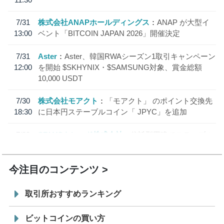
7/31
株式会社ANAPホールディングス
ANAP が大型イ
13:00
ベント「BITCOIN JAPAN 2026」開催決定
7/31
Aster
Aster、韓国RWAシーズン1取引キャンペーン
12:00
を開始 $SKHYNIX・$SAMSUNG対象、賞金総額
10,000 USDT
7/30
株式会社モアクト
「モアクト」 のポイント交換先
18:30
に日本円ステーブルコイン「 JPYC」を追加
7/29
SBI VCトレード株式会社
信託型円建てステーブル
19:30
コイン「JPYSC」徹底解説セミナーを開催
今注目のコンテンツ
取引所おすすめランキング
ビットコインの買い方