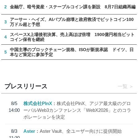
2
金融庁、暗号資産・ステーブルコイン課を新設 8月7日組織再編
アーサー・ヘイズ、AIバブル崩壊と政府救済でビットコイン100
3
万ドル超と予想
スペースX上場後初決算、売上高ほぼ倍増 1900億円相当ビット
4
コイン保有を継続
中国主導のブロックチェーン規格、ISOが新規承認 ドイツ、日
5
本など策定に参加予定
プレスリリース
一覧
8/5
株式会社PlnX
株式会社PlnX、アジア最大級のグロ
14:00
ーバルWeb3カンファレンス「WebX2026」とのコラ
ボレーションを決定
8/3
Aster
Aster Vault、全ユーザー向けに提供開始
11:30