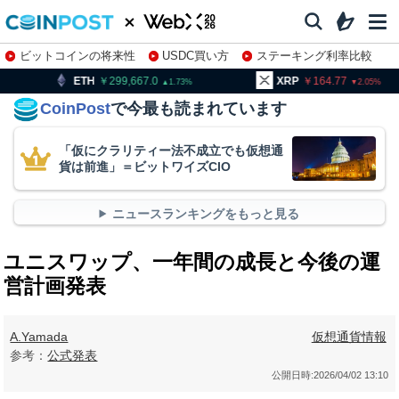
ビットコインの将来性
USDC買い方
ステーキング利率比較
株特集・関連銘柄
299,667.0
XRP
164.77
BNB
1.73
2.05
CoinPost
で今最も読まれています
「仮にクラリティー法不成立でも仮想通
貨は前進」＝ビットワイズCIO
ニュースランキングをもっと見る
ユニスワップ、一年間の成長と今後の運
営計画発表
A.Yamada
仮想通貨情報
参考：
公式発表
公開日時:
2026/04/02 13:10