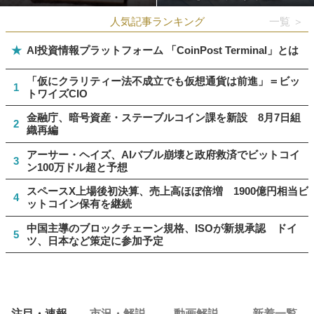
人気記事ランキング
一覧 ＞
★
AI投資情報プラットフォーム 「CoinPost Terminal」とは
「仮にクラリティー法不成立でも仮想通貨は前進」＝ビッ
1
トワイズCIO
金融庁、暗号資産・ステーブルコイン課を新設 8月7日組
2
織再編
アーサー・ヘイズ、AIバブル崩壊と政府救済でビットコイ
3
ン100万ドル超と予想
スペースX上場後初決算、売上高ほぼ倍増 1900億円相当ビ
4
ットコイン保有を継続
中国主導のブロックチェーン規格、ISOが新規承認 ドイ
5
ツ、日本など策定に参加予定
注目・速報
市況・解説
動画解説
新着一覧