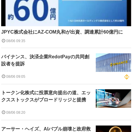
JPYC株式会社にAZ-COM丸和が出資、調達累計60億円に
08/06 09:35
バイナンス、決済企業RedotPayの共同創
設者を提訴
08/06 09:05
トークン化株式に投票意向提出の道、エッ
クスストックスがブロードリッジと提携
08/06 08:20
アーサー・ヘイズ、AIバブル崩壊と政府救