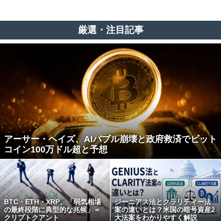
厳選・注目記事
アーサー・ヘイズ、AIバブル崩壊と政府救済でビット
コイン100万ドル超と予想
BTC・ETH・XRP、「弱気相場
ジーニアス法とクラリティー法
の最終段階に典型的な兆候」＝
案の違いとは？米国の暗号資産2
クリプトクアント
大法案をわかりやすく解説