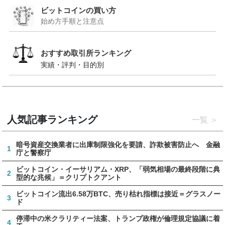
ビットコインの買い方
始め方手順と注意点
おすすめ取引所ランキング
実績・評判・目的別
人気記事ランキング
一覧
暗号資産交換業者に出庫制限強化を要請、詐欺被害防止へ 金融
1
庁と警察庁
ビットコイン・イーサリアム・XRP、「弱気相場の最終段階に典
2
型的な兆候」＝クリプトクアント
ビットコイン流出6.58万BTC、売り枯れ指標は接近＝グラスノー
3
ド
停滞中の米クラリティー法案、トランプ政権が倫理規定協議に着
4