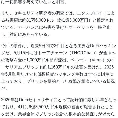
は一切影響を与えていないと明言。
また、セキュリティ研究者の調査では、エクスプロイトによ
る被害額は約81万6,000ドル（約1億3,000万円）と推定され
ている。カーバンスは被害を受けたマーケットを一時停止
し、対応にあたっている。
今回の事件は、過去5日間で3件目となる主要なDeFiハッキン
グだ。5月15日にはトーアチェーン（THORChain）が金庫へ
の攻撃を受け1,000万ドル超が流出、ベルース（Verus）のイ
ーサリアムブリッジも約1,160万ドルの被害を受けた。2026
年5月単月だけでも仮想通貨ハッキング件数はすでに14件に
上っており、ブリッジを標的とした攻撃が相次いでいる状況
だ。
2026年はDeFiセキュリティにとって記録的に厳しい年となっ
ており、4月に6億3,500万ドル規模の被害が報告されたこと
を受け、業界全体でブリッジ設計の根本的な見直しが求めら