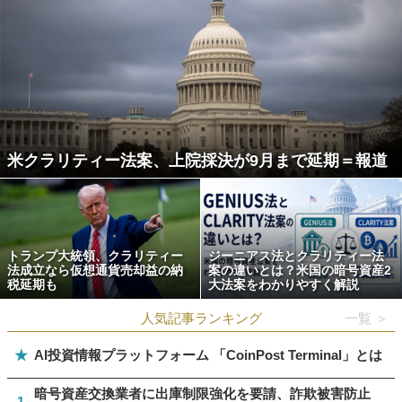
米クラリティー法案、上院採決が9月まで延期＝報道
トランプ大統領、クラリティー
ジーニアス法とクラリティー法
法成立なら仮想通貨売却益の納
案の違いとは？米国の暗号資産2
税延期も
大法案をわかりやすく解説
人気記事ランキング
一覧 ＞
★
AI投資情報プラットフォーム 「CoinPost Terminal」とは
暗号資産交換業者に出庫制限強化を要請、詐欺被害防止
1