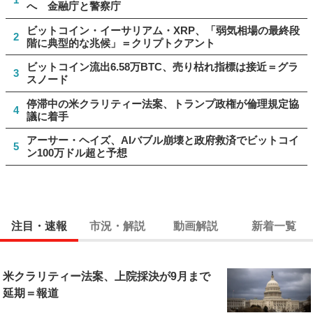
へ 金融庁と警察庁
ビットコイン・イーサリアム・XRP、「弱気相場の最終段
2
階に典型的な兆候」＝クリプトクアント
ビットコイン流出6.58万BTC、売り枯れ指標は接近＝グラ
3
スノード
停滞中の米クラリティー法案、トランプ政権が倫理規定協
4
議に着手
アーサー・ヘイズ、AIバブル崩壊と政府救済でビットコイ
5
ン100万ドル超と予想
注目・速報
市況・解説
動画解説
新着一覧
米クラリティー法案、上院採決が9月まで
延期＝報道