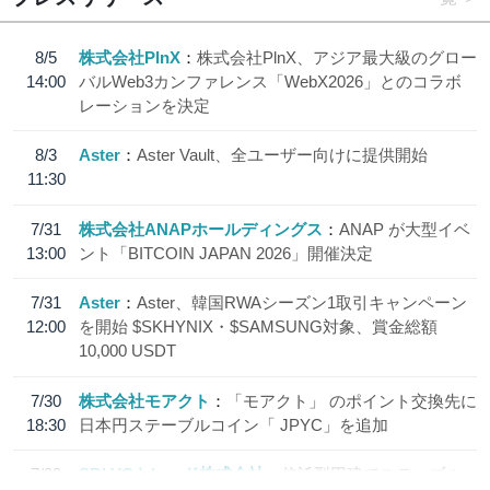
8/5
株式会社PlnX
株式会社PlnX、アジア最大級のグロー
14:00
バルWeb3カンファレンス「WebX2026」とのコラボ
レーションを決定
8/3
Aster
Aster Vault、全ユーザー向けに提供開始
11:30
7/31
株式会社ANAPホールディングス
ANAP が大型イベ
13:00
ント「BITCOIN JAPAN 2026」開催決定
7/31
Aster
Aster、韓国RWAシーズン1取引キャンペーン
12:00
を開始 $SKHYNIX・$SAMSUNG対象、賞金総額
10,000 USDT
7/30
株式会社モアクト
「モアクト」 のポイント交換先に
18:30
日本円ステーブルコイン「 JPYC」を追加
7/29
SBI VCトレード株式会社
信託型円建てステーブル