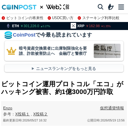
ビットコインの将来性
USDC買い方
ステーキング利率比較
株特集・関連銘柄
301,226.0
XRP
162.98
BNB
0.27
1.35
CoinPost
で今最も読まれています
暗号資産交換業者に出庫制限強化を要
請、詐欺被害防止へ 金融庁と警察庁
ニュースランキングをもっと見る
ビットコイン運用プロトコル「エコ」が
ハッキング被害、約1億3000万円詐取
Enzo
仮想通貨情報
参考：
X投稿１
,
X投稿２
最終更新日時:
2026/05/27 16:32
公開日時:
2026/05/19 13:56