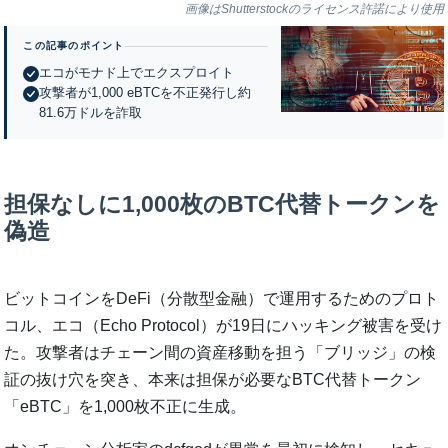
画像はShutterstockのライセンス許諾により使用
この記事のポイント
エコがモナド上でエクスプロイト
攻撃者が1,000 eBTCを不正発行し約
81.6万ドルを詐取
担保なしに1,000枚のBTC代替トークンを
偽造
ビットコインをDeFi（分散型金融）で運用するためのプロト
コル、エコ（Echo Protocol）が19日にハッキング被害を受け
た。攻撃者はチェーン間の資産移動を担う「ブリッジ」の検
証の抜け穴を突き、本来は担保が必要なBTC代替トークン
「eBTC」を1,000枚不正に生成。