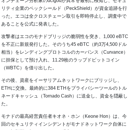
オンチェーン分析家のdcfgodが異常を最初に検知し、セキュ
リティ企業のペックシールド（PeckShield）が資金追跡を行
った。エコは全クロスチェーン取引を即時停止し、調査中で
あることを公式に発表した。
攻撃者はエコのモナドブリッジの脆弱性を突き、1,000 eBTC
を不正に新規発行した。そのうち45 eBTC（約3万4,500ドル
相当）をレンディングプロトコルのカーバンス（Curvance）
に担保として預け入れ、11.29枚のラップドビットコイン
（WBTC）を借り出した。
その後、資産をイーサリアムネットワークにブリッジし、
ETHに交換。最終的に384 ETHをプライバシーツールのトル
ネードキャッシュ（Tornado Cash）に送金し、資金を隠蔽し
た。
モナドの最高経営責任者キオネ・ホン（Keone Hon）は、今
回のセキュリティインシデントがモナドネットワーク自体に