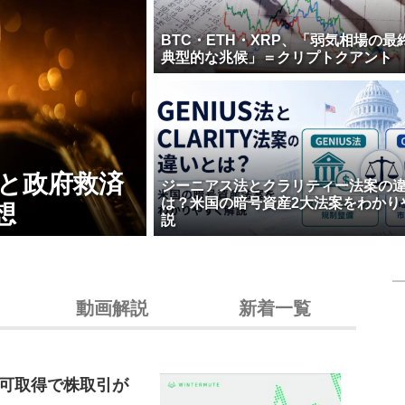
BTC・ETH・XRP、「弱気相場の最
典型的な兆候」＝クリプトクアント
壊と政府救済
ジーニアス法とクラリティー法案の
は？米国の暗号資産2大法案をわかり
想
説
動画解説
新着一覧
可取得で株取引が