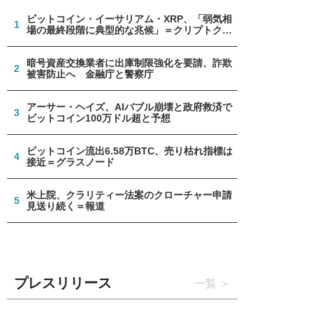
ビットコイン・イーサリアム・XRP、「弱気相
1
場の最終段階に典型的な兆候」＝クリプトクア
ント
暗号資産交換業者に出庫制限強化を要請、詐欺
2
被害防止へ 金融庁と警察庁
アーサー・ヘイズ、AIバブル崩壊と政府救済で
3
ビットコイン100万ドル超と予想
ビットコイン流出6.58万BTC、売り枯れ指標は
4
接近＝グラスノード
米上院、クラリティー法案のクローチャー申請
5
見送り続く＝報道
プレスリリース
一覧