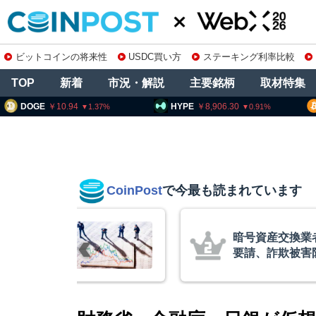
ビットコインの将来性
USDC買い方
ステーキング利率比較
TOP
新着
市況・解説
主要銘柄
取材特集
10.94
HYPE
8,906.30
BTC
10
1.37
0.91
CoinPost
で今最も読まれています
リアム・
暗号資産交換業
終段階に典型
要請、詐欺被害
クアント
察庁