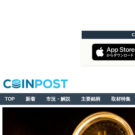
C
TOP
新着
市況・解説
主要銘柄
取材特集