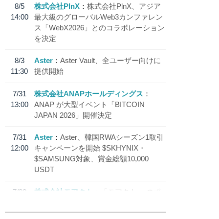
8/5
株式会社PlnX
株式会社PlnX、アジア
14:00
最大級のグローバルWeb3カンファレン
ス「WebX2026」とのコラボレーション
を決定
8/3
Aster
Aster Vault、全ユーザー向けに
11:30
提供開始
7/31
株式会社ANAPホールディングス
13:00
ANAP が大型イベント「BITCOIN
JAPAN 2026」開催決定
7/31
Aster
Aster、韓国RWAシーズン1取引
12:00
キャンペーンを開始 $SKHYNIX・
$SAMSUNG対象、賞金総額10,000
USDT
7/30
株式会社モアクト
「モアクト」 のポ
18:30
イント交換先に日本円ステーブルコイン
「 JPYC」を追加