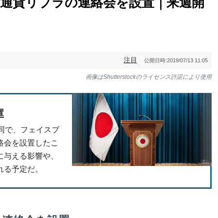
想通貨リブラの連絡会を設置｜来週開
注目
公開日時:
2019/07/13 11:05
画像はShutterstockのライセンス許諾により使用
置
同で、フェイスブ
絡会を設置したこ
に与える影響や、
れる予定だ。