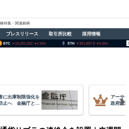
株特集・関連銘柄
プレスリリース
取引所比較
採用情報
,201,262
ETH
301,897.0
XRP
1
0.33
0.05
者に出庫制限強化を
アーサー
防止へ 金融庁と警
政府救済
超と予想