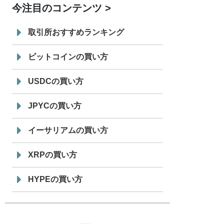
今注目のコンテンツ
7/29
SBI VCトレード株式会社
信託型円建
19:30
てステーブルコイン「JPYSC」徹底解
取引所おすすめランキング
説セミナーを開催
ビットコインの買い方
USDCの買い方
JPYCの買い方
イーサリアムの買い方
XRPの買い方
HYPEの買い方