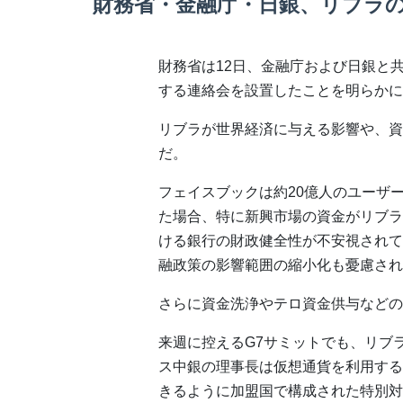
財務省・金融庁・日銀、リブラ
財務省は12日、金融庁および日銀と
する連絡会を設置したことを明らかに
リブラが世界経済に与える影響や、資
だ。
フェイスブックは約20億人のユーザ
た場合、特に新興市場の資金がリブラ
ける銀行の財政健全性が不安視されて
融政策の影響範囲の縮小化も憂慮され
さらに資金洗浄やテロ資金供与などの
来週に控えるG7サミットでも、リブ
ス中銀の理事長は仮想通貨を利用する
きるように加盟国で構成された特別対