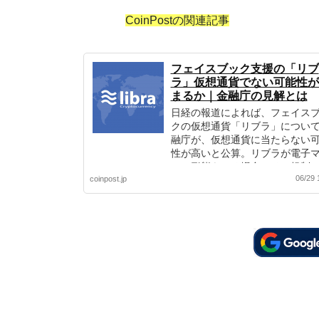
CoinPostの関連記事
フェイスブック支援の「リブ
ラ」仮想通貨でない可能性が
まるか｜金融庁の見解とは
日経の報道によれば、フェイス
クの仮想通貨「リブラ」につい
融庁が、仮想通貨に当たらない
性が高いと公算。リブラが電子
ーの形態をとる場合、その規制
06/29 
coinpost.jp
り厳格なものとの解釈も。