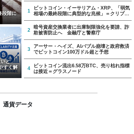
ビットコイン・イーサリアム・XRP、「弱気
1
終段階に
相場の最終段階に典型的な兆候」＝クリプト
クアント
暗号資産交換業者に出庫制限強化を要請、詐
2
欺被害防止へ 金融庁と警察庁
アーサー・ヘイズ、AIバブル崩壊と政府救済
3
でビットコイン100万ドル超と予想
違いと
ビットコイン流出6.58万BTC、売り枯れ指標
やすく解
4
は接近＝グラスノード
米上院、クラリティー法案のクローチャー申
5
請見送り続く＝報道
通貨データ