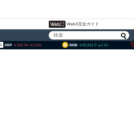
WebX完全ガイド
64.34
BNB
93,931.0
TRX
51
2.24
0.1
・ヘイズ、AIバブル崩壊と
でビットコイン100万ドル