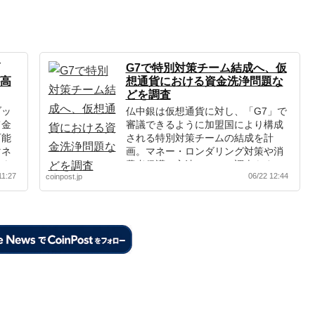
G7で特別対策チーム結成へ、仮
高
想通貨における資金洗浄問題な
どを調査
ブッ
仏中銀は仮想通貨に対し、「G7」で
て金
審議できるように加盟国により構成
可能
される特別対策チームの結成を計
マネ
画。マネー・ロンダリング対策や消
はよ
費者保護の方法について調査をす
11:27
06/22 12:44
coinpost.jp
る。仮想通貨リブラが加速させた
か。