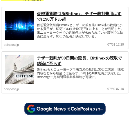
仮想通貨取引所Bitfinex、テザー裁判費用はす
でに50万ドル超
仮想通貨取引所Bitfinexとテザーの親企業iFinex社の裁判にか
かる費用が、50万ドル(約5400万円) に上ることが判明した。
米ニューヨーク州での営業停止が求められていた裁判では結
論に至らず、90日の延長が決定している。
07/31 12:29
coinpost.jp
テザー裁判が90日間の延長、Bitfinexの聴取で
結論に至らず
Bitfinexらとニューヨーク司法当局の裁判は30日に実施、聴取
内容などから結論には至らず、90日の判断延長が決定した。
Bitfinexは一定期間通常業務継続が可能に。
07/30 07:40
coinpost.jp