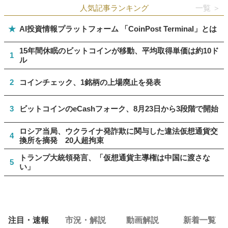
人気記事ランキング
一覧 ＞
★
AI投資情報プラットフォーム 「CoinPost Terminal」とは
15年間休眠のビットコインが移動、平均取得単価は約10ド
1
ル
2
コインチェック、1銘柄の上場廃止を発表
3
ビットコインのeCashフォーク、8月23日から3段階で開始
ロシア当局、ウクライナ発詐欺に関与した違法仮想通貨交
4
換所を摘発 20人超拘束
トランプ大統領発言、「仮想通貨主導権は中国に渡さな
5
い」
注目・速報
市況・解説
動画解説
新着一覧