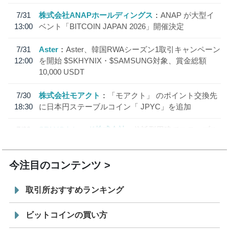
7/31
株式会社ANAPホールディングス
ANAP が大型イ
13:00
ベント「BITCOIN JAPAN 2026」開催決定
7/31
Aster
Aster、韓国RWAシーズン1取引キャンペーン
12:00
を開始 $SKHYNIX・$SAMSUNG対象、賞金総額
10,000 USDT
7/30
株式会社モアクト
「モアクト」 のポイント交換先
18:30
に日本円ステーブルコイン「 JPYC」を追加
7/29
SBI VCトレード株式会社
信託型円建てステーブル
19:30
コイン「JPYSC」徹底解説セミナーを開催
今注目のコンテンツ
取引所おすすめランキング
ビットコインの買い方