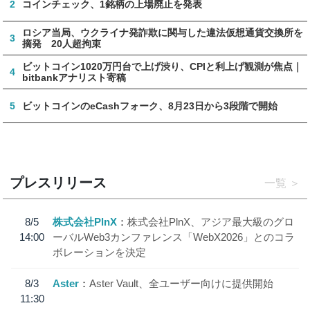
2
コインチェック、1銘柄の上場廃止を発表
ロシア当局、ウクライナ発詐欺に関与した違法仮想通貨交換所を
3
摘発 20人超拘束
ビットコイン1020万円台で上げ渋り、CPIと利上げ観測が焦点｜
4
bitbankアナリスト寄稿
5
ビットコインのeCashフォーク、8月23日から3段階で開始
プレスリリース
一覧
8/5
株式会社PlnX
株式会社PlnX、アジア最大級のグロ
14:00
ーバルWeb3カンファレンス「WebX2026」とのコラ
ボレーションを決定
8/3
Aster
Aster Vault、全ユーザー向けに提供開始
11:30