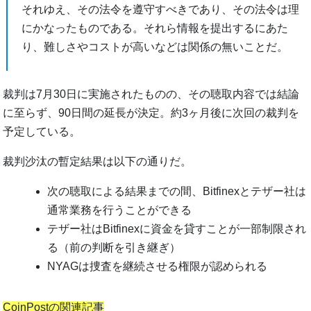
それゆえ、その法令を遵守すべきであり、その法令は理
にかなったものである。それら情報を提出するにあた
り、難しさやコストが高いなどは関係の無いことだ。
裁判は7月30日に実施されたものの、その聴取内容では結論
に至らず、90日間の延長が決定。約3ヶ月後に次回の裁判を
予定している。
裁判沙汰の暫定結果は以下の通りだ。
次の聴取による結果までの間、Bitfinexとテザー社は
通常業務を行うことができる
テザー社はBitfinexに資金を貸すことが一部制限され
る（前の判断を引き継ぎ）
NYAGは捜査を継続させる権限が認められる
CoinPostの関連記事