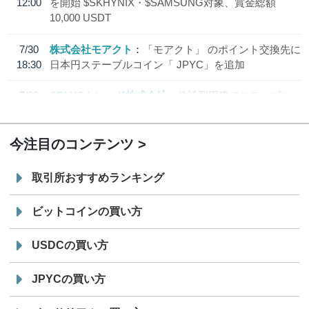
12:00
を開始 $SKHYNIX・$SAMSUNG対象、賞金総額
10,000 USDT
7/30
株式会社モアクト
「モアクト」 のポイント交換先に
18:30
日本円ステーブルコイン「 JPYC」を追加
7/29
SBI VCトレード株式会社
信託型円建てステーブル
19:30
コイン「JPYSC」徹底解説セミナーを開催
今注目のコンテンツ
取引所おすすめランキング
ビットコインの買い方
USDCの買い方
JPYCの買い方