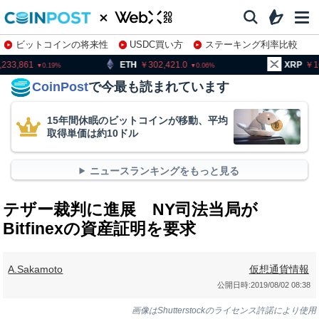
ビットコインの将来性
USDC買い方
ステーキング利率比較
株特集・関連銘柄
ETH
302,421.0
XRP
163.17
0.06
0.1
CoinPost
で今最も読まれています
15年間休眠のビットコインが移動、平均
取得単価は約10ドル
ニュースランキングをもっと見る
テザー裁判に進展 NY司法当局が
Bitfinexの資産証明を要求
A.Sakamoto
仮想通貨情報
公開日時:
2019/08/02 08:38
画像はShutterstockのライセンス許諾により使用