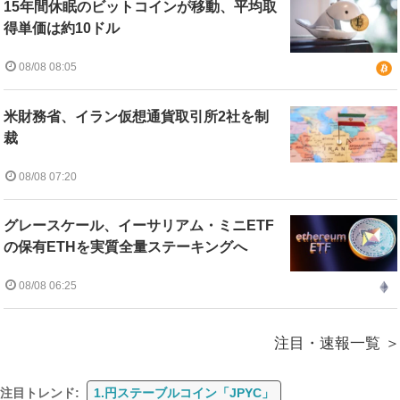
15年間休眠のビットコインが移動、平均取
得単価は約10ドル
08/08 08:05
米財務省、イラン仮想通貨取引所2社を制
裁
08/08 07:20
グレースケール、イーサリアム・ミニETF
の保有ETHを実質全量ステーキングへ
08/08 06:25
注目・速報一覧
注目トレンド:
1.円ステーブルコイン「JPYC」