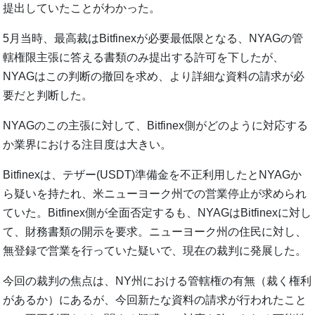
提出していたことがわかった。
5月当時、最高裁はBitfinexが必要最低限となる、NYAGの管
轄権限主張に答える書類のみ提出する許可を下したが、
NYAGはこの判断の撤回を求め、より詳細な資料の請求が必
要だと判断した。
NYAGのこの主張に対して、Bitfinex側がどのように対応する
か業界における注目度は大きい。
Bitfinexは、テザー(USDT)準備金を不正利用したとNYAGか
ら疑いを持たれ、米ニューヨーク州での営業停止が求められ
ていた。Bitfinex側が全面否定するも、NYAGはBitfinexに対し
て、財務書類の開示を要求。ニューヨーク州の住民に対し、
無登録で営業を行っていた疑いで、現在の裁判に発展した。
今回の裁判の焦点は、NY州における管轄権の有無（裁く権利
があるか）にあるが、今回新たな資料の請求が行われたこと