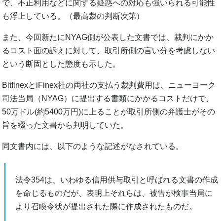
で、不正利用などに関する疑惑への対応も強いられる可能性
も浮上している。（最高裁の判断次第）
また、今回新たにNYAG側が公表した文書では、裁判にかか
るコスト面の訴えに対して、取引所側の言い分を考慮しない
という断固とした態度も示した。
BitfinexとiFinex社の両社の支払う裁判費用は、ニューヨーク
司法当局（NYAG）に提出する書類にかかるコストだけで、
50万ドル(約5400万円)に上ることが取引所側の弁護士がその
旨を綴った文書から判明していた。
同文書内には、以下のような記述がなされている。
法令354は、いわゆる信用供与取引と呼ばれる文書の作成
を命じるものだが、表明上それらは、被告が検事当局に
より召喚令状が提出された際に作成されたものだ。