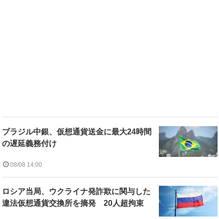
ブラジル中銀、仮想通貨送金に最大24時間
の遅延義務付け
08/08 14:00
ロシア当局、ウクライナ発詐欺に関与した
違法仮想通貨交換所を摘発 20人超拘束