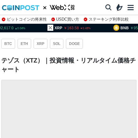
ビットコインの将来性
USDC買い方
ステーキング利率比較
株特集・関連銘柄
XRP
163.58
BNB
95,386.0
0.48
1.48
BTC
ETH
XRP
SOL
DOGE
テゾス（XTZ）｜投資情報・リアルタイム価格チ
ャート