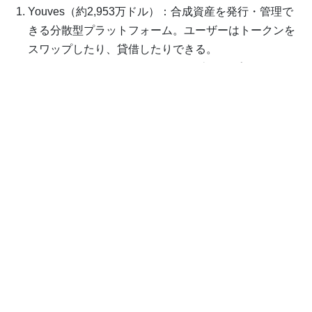
Youves（約2,953万ドル）：合成資産を発行・管理で
きる分散型プラットフォーム。ユーザーはトークンを
スワップしたり、貸借したりできる。
Sirius（約734万ドル）：分散型の流動性プール。ユー
ザーは流動性を提供することで報酬を得ることができ
る。
Kolibri（約177万ドル）：担保付きステーブルコイン
を発行できるCDP（担保債務ポジション）型プロトコ
ル。安定した資産運用手段として利用されている。
出資している主なVC
資金調達総額：約2.4億ドル
大規模な投資ラウンド：（2017年7月、2.3億ドルの
ICO）
投資家：Polychain Capital、Bitscale Capital、Boost