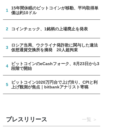
15年間休眠のビットコインが移動、平均取得単
1
価は約10ドル
2
コインチェック、1銘柄の上場廃止を発表
ロシア当局、ウクライナ発詐欺に関与した違法
3
仮想通貨交換所を摘発 20人超拘束
ビットコインのeCashフォーク、8月23日から3
4
段階で開始
ビットコイン1020万円台で上げ渋り、CPIと利
5
上げ観測が焦点｜bitbankアナリスト寄稿
プレスリリース
一覧