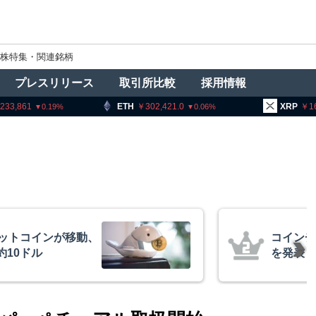
株特集・関連銘柄
プレスリリース
取引所比較
採用情報
ETH
302,421.0
XRP
163.17
0.06
0.1
、1銘柄の上場廃止
ロシア当
与した
20人超