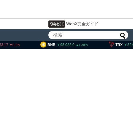
WebX完全ガイド
BNB
95,083.0
TRX
52.03
1.38
0.55
局、ウクライナ発詐欺に関
違法仮想通貨交換所を摘発
拘束