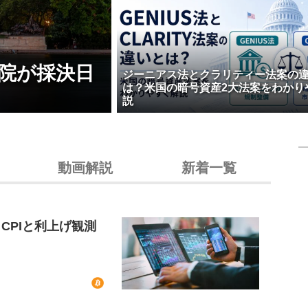
院が採決日
ジーニアス法とクラリティー法案の
は？米国の暗号資産2大法案をわかり
説
動画解説
新着一覧
CPIと利上げ観測