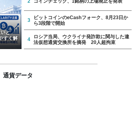
2
コインチェック、1銘柄の上場廃止を発表
ビットコインのeCashフォーク、8月23日か
3
ら3段階で開始
違いと
ロシア当局、ウクライナ発詐欺に関与した違
やすく解
4
法仮想通貨交換所を摘発 20人超拘束
トランプ大統領発言、「仮想通貨主導権は中
5
国に渡さない」
通貨データ