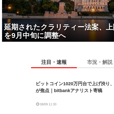
延期されたクラリティー法案、上
を9月中旬に調整へ
注目・速報
市況・解説
ビットコイン1020万円台で上げ渋り、
が焦点｜bitbankアナリスト寄稿
08/09 11:30