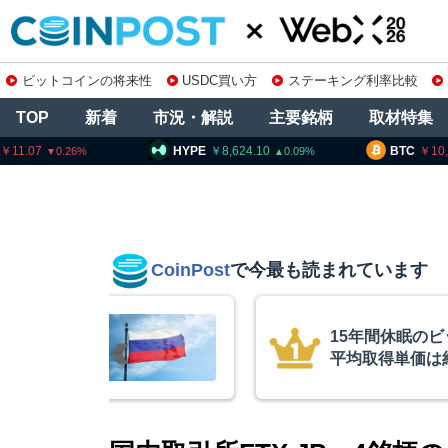
ビットコインの将来性
USDC買い方
ステーキング利率比較
TOP
新着
市況・解説
主要銘柄
取材特集
HYPE
8,624.10
BTC
10,233,861
0.09
0.19
CoinPost
で今最も読まれています
インが移動、
コインチェック
ル
を発表