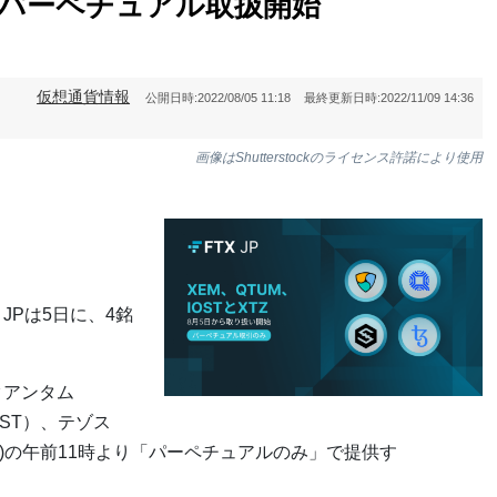
柄のパーペチュアル取扱開始
仮想通貨情報
公開日時:
2022/08/05 11:18
最終更新日時:
2022/11/09 14:36
画像はShutterstockのライセンス許諾により使用
JPは5日に、4銘
クアンタム
ST）、テゾス
金)の午前11時より「パーペチュアルのみ」で提供す