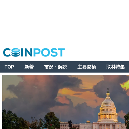
TOP
新着
市況・解説
主要銘柄
取材特集