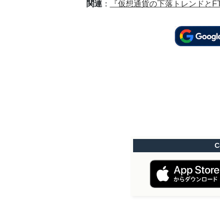
関連
：
『仮想通貨の下落トレンドとFT
C