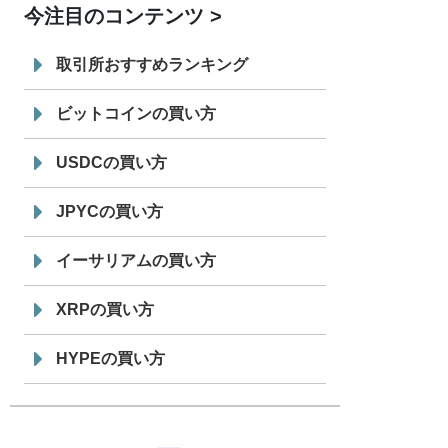
今注目のコンテンツ
7/29
SBI VCトレード株式会社
信託型円建
19:30
てステーブルコイン「JPYSC」徹底解
取引所おすすめランキング
説セミナーを開催
ビットコインの買い方
USDCの買い方
JPYCの買い方
イーサリアムの買い方
XRPの買い方
HYPEの買い方