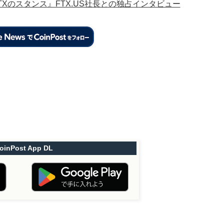
Xのスタンス』FTX.US社長との独占インタビュー
oinPost App DL