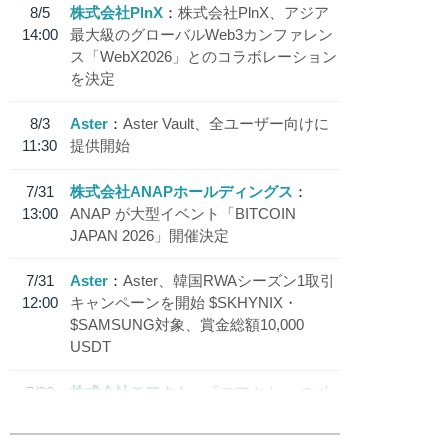
8/5
株式会社PlnX
株式会社PlnX、アジア
14:00
最大級のグローバルWeb3カンファレン
ス「WebX2026」とのコラボレーション
を決定
8/3
Aster
Aster Vault、全ユーザー向けに
11:30
提供開始
7/31
株式会社ANAPホールディングス
13:00
ANAP が大型イベント「BITCOIN
JAPAN 2026」開催決定
7/31
Aster
Aster、韓国RWAシーズン1取引
12:00
キャンペーンを開始 $SKHYNIX・
$SAMSUNG対象、賞金総額10,000
USDT
7/30
株式会社モアクト
「モアクト」 のポ
18:30
イント交換先に日本円ステーブルコイン
「 JPYC」を追加