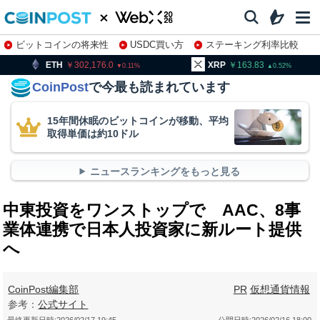
ビットコインの将来性
USDC買い方
ステーキング利率比較
株特集・関連銘柄
02,176.0
XRP
163.83
BNB
9
0.11
0.52
CoinPost
で今最も読まれています
15年間休眠のビットコインが移動、平均
取得単価は約10ドル
ニュースランキングをもっと見る
中東投資をワンストップで AAC、8事
業体連携で日本人投資家に新ルート提供
へ
CoinPost編集部
PR
仮想通貨情報
参考：
公式サイト
最終更新日時:
2026/02/17 19:45
公開日時:
2026/02/16 18:00