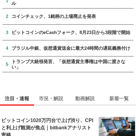
1
ル
2
コインチェック、1銘柄の上場廃止を発表
3
ビットコインのeCashフォーク、8月23日から3段階で開始
4
ブラジル中銀、仮想通貨送金に最大24時間の遅延義務付け
トランプ大統領発言、「仮想通貨主導権は中国に渡さな
5
い」
注目・速報
市況・解説
動画解説
新着一覧
ビットコイン1020万円台で上げ渋り、CPI
と利上げ観測が焦点｜bitbankアナリスト
寄稿