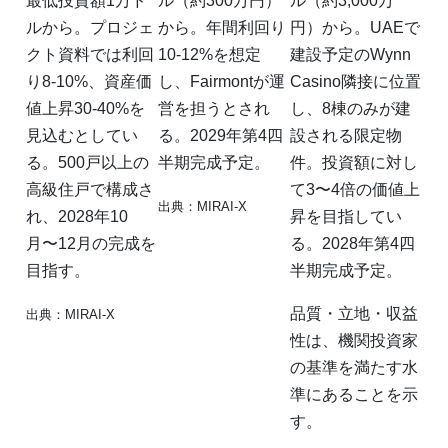
最低投資額1万ド
ル（約300万円）
ル（約3,000万
ルから。プロジェ
から。年間利回り
円）から。UAEで
クト資料では利回
10-12%を想定
建設予定のWynn
り8-10%、資産価
し、Fairmontが運
Casino隣接に位置
値上昇30-40%を
営を担うとされ
し、8棟のみが建
見込むとしてい
る。2029年第4四
設される限定物
る。500戸以上の
半期完成予定。
件。投資額に対し
高級住戸で構成さ
て3〜4倍の価値上
出典：MIRAI-X
れ、2028年10
昇を目指してい
月〜12月の完成を
る。2028年第4四
目指す。
半期完成予定。
品質・立地・収益
出典：MIRAI-X
性は、機関投資家
の基準を満たす水
準にあることを示
す。