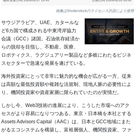
画像はShutterstockのライセンス許諾により使用
サウジアラビア、UAE、カタールな
ど6カ国で構成される中東湾岸協力
会議（GCC）諸国。石油依存経済か
らの脱却を目指し、不動産、医療、
ロボティクス、ラグジュアリー製品など多岐にわたるビジネ
スセクターで急速な発展を遂げている。
海外投資家にとって非常に魅力的な機会が広がる一方、従来
は高額な最低投資額や複雑な法規制、現地人脈の必要性によ
り、機関投資家や資産家層に限られていたのが実情だ。
しかし今、Web3技術の進展により、こうした市場へのアク
セスがより容易になりつつある。東京・日本橋を本社とする
Assets Advisors Capital（AAC）は、日本とGCC地域にまた
がるエコシステムを構築し、富裕層個人、機関投資家、ファ