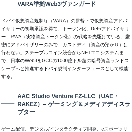
VARA準拠Web3ヴァンガード
ドバイ仮想資産規制庁（VARA）の監督下で仮想資産アドバ
イザリーの初期承認を得て、トークン化、DeFiアドバイザリ
ー、RWA（実物資産トークン化）の戦略を先駆けている。厳
密にアドバイザリーのみで、カストディ（資産の預かり）は
行わない。ステーブルコイン統合からNFTエコシステムま
で、日本のWeb3をGCCの1000億ドル超の暗号資産ランドス
ケープへと推進するドバイ規制インターフェースとして機能
する。
AAC Studio Venture FZ-LLC（UAE・
RAKEZ）– ゲーミング＆メディアディスラ
プター
ゲーム配信、デジタル/インタラクティブ開発、eスポーツリ