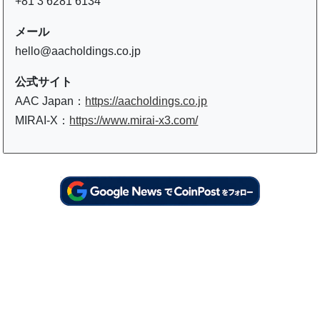
+81 3 6281 6134
メール
hello@aacholdings.co.jp
公式サイト
AAC Japan：
https://aacholdings.co.jp
MIRAI-X：
https://www.mirai-x3.com/