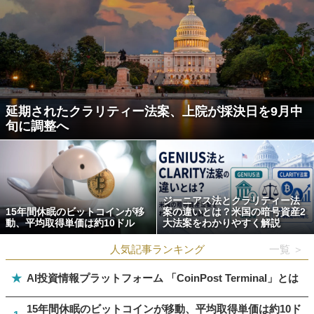
延期されたクラリティー法案、上院が採決日を9月中
旬に調整へ
ジーニアス法とクラリティー法
15年間休眠のビットコインが移
案の違いとは？米国の暗号資産2
動、平均取得単価は約10ドル
大法案をわかりやすく解説
人気記事ランキング
一覧 ＞
★
AI投資情報プラットフォーム 「CoinPost Terminal」とは
15年間休眠のビットコインが移動、平均取得単価は約10ド