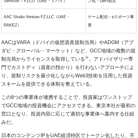
Services – FZCO（UAE・ドバイ）
ン化・DeFi助言
AAC Studio Venture FZ-LLC（UAE・
ゲーム配信・eスポーツ事
RAKEZ）
業
AACはVARA（ドバイの仮想資産規制当局）やADGM（アブ
ダビ・グローバル・マーケット）など、GCC地域の複数の規
※
制当局からライセンスを取得している
。アドバイザリー専
門でカストディ（資産の預かり）を行わないアプローチによ
り、規制リスクを最小化しながらWeb3技術を活用した投資
スキームを提供できる体制を整えている。
この8つの事業体が連携することで、投資家はワンストップ
でGCC地域の投資機会にアクセスできる。東京本社が最初の
窓口となり、投資内容に応じて適切な事業体へ案内する仕組
みだ。
日本のコンテンツIPをUAE経済特区でトークン化したり、不