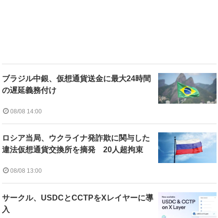
ブラジル中銀、仮想通貨送金に最大24時間
の遅延義務付け
08/08 14:00
ロシア当局、ウクライナ発詐欺に関与した
違法仮想通貨交換所を摘発 20人超拘束
08/08 13:00
サークル、USDCとCCTPをXレイヤーに導
入