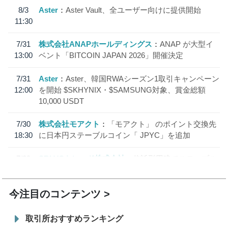
8/3
Aster
Aster Vault、全ユーザー向けに提供開始
11:30
7/31
株式会社ANAPホールディングス
ANAP が大型イ
13:00
ベント「BITCOIN JAPAN 2026」開催決定
7/31
Aster
Aster、韓国RWAシーズン1取引キャンペーン
12:00
を開始 $SKHYNIX・$SAMSUNG対象、賞金総額
10,000 USDT
7/30
株式会社モアクト
「モアクト」 のポイント交換先
18:30
に日本円ステーブルコイン「 JPYC」を追加
7/29
SBI VCトレード株式会社
信託型円建てステーブル
19:30
コイン「JPYSC」徹底解説セミナーを開催
今注目のコンテンツ
取引所おすすめランキング