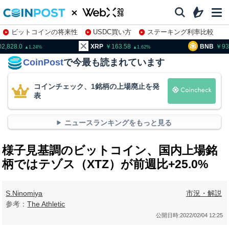
ビットコインの将来性
USDC買い方
ステーキング利率比較
株特集・関連銘柄
02,828.0
XRP
163.58
BNB
93
1.24
1.62
CoinPost
で今最も読まれています
コインチェック、1銘柄の上場廃止を発
表
ニュースランキングをもっと見る
様子見基調のビットコイン、国内上場銘
柄ではテゾス（XTZ）が前週比+25.0%
S.Ninomiya
市況・解説
参考：
The Athletic
公開日時:
2022/02/04 12:25