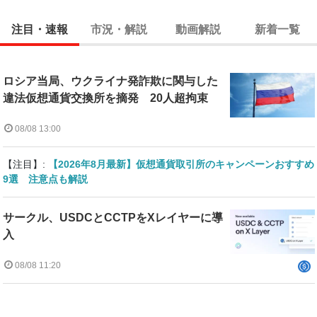
注目・速報
市況・解説
動画解説
新着一覧
ロシア当局、ウクライナ発詐欺に関与した
違法仮想通貨交換所を摘発 20人超拘束
08/08 13:00
【注目】:
【2026年8月最新】仮想通貨取引所のキャンペーンおすすめ
9選 注意点も解説
サークル、USDCとCCTPをXレイヤーに導
入
08/08 11:20