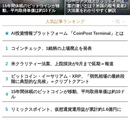
ジーニアス法とクラリティー法
15年間休眠のビットコインが移
案の違いとは？米国の暗号資産2
動、平均取得単価は約10ドル
大法案をわかりやすく解説
人気記事ランキング
一覧 ＞
★
AI投資情報プラットフォーム 「CoinPost Terminal」とは
1
コインチェック、1銘柄の上場廃止を発表
2
米クラリティー法案、上院採決が9月まで延期＝報道
ビットコイン・イーサリアム・XRP、「弱気相場の最終段
3
階に典型的な兆候」＝クリプトクアント
15年間休眠のビットコインが移動、平均取得単価は約10ド
4
ル
5
リミックスポイント、仮想通貨運用益が累計約1.6億円に