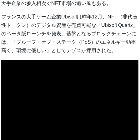
大手企業の参入相次ぐNFT市場の追い風もある。
フランスの大手ゲーム企業Ubisoftは昨年12月、NFT（非代替
性トークン）のデジタル資産を売買可能な「Ubisoft Quartz」
のベータ版ローンチを発表。基盤となるブロックチェーンに
は、「プルーフ・オブ・ステーク（PoS）のエネルギー効率
高く、環境に優しい」としてテゾスが採用された。