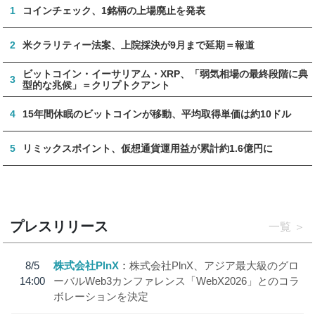
1
コインチェック、1銘柄の上場廃止を発表
2
米クラリティー法案、上院採決が9月まで延期＝報道
ビットコイン・イーサリアム・XRP、「弱気相場の最終段階に典
3
型的な兆候」＝クリプトクアント
4
15年間休眠のビットコインが移動、平均取得単価は約10ドル
5
リミックスポイント、仮想通貨運用益が累計約1.6億円に
プレスリリース
一覧
8/5
株式会社PlnX
株式会社PlnX、アジア最大級のグロ
14:00
ーバルWeb3カンファレンス「WebX2026」とのコラ
ボレーションを決定