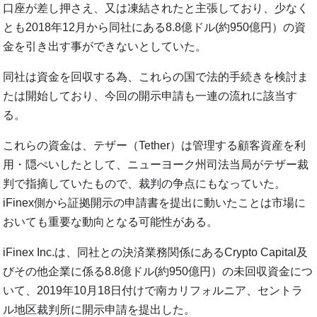
口座が差し押さえ、又は凍結されたと主張しており、少なく
とも2018年12月から同社にある8.8億ドル(約950億円）の資
金を引き出す事ができないとしていた。
同社は資金を回収する為、これらの国で法的手続きを検討ま
たは開始しており、今回の開示申請も一連の流れに該当す
る。
これらの資金は、テザー（Tether）は管理する顧客資産を利
用・隠ぺいしたとして、ニューヨーク州司法当局がテザー裁
判で指摘していたもので、裁判の争点にもなっていた。
iFinex側から証拠開示の申請書を提出に動いたことは市場に
おいても重要な動向となる可能性がある。
iFinex Inc.は、同社との決済業務関係にあるCrypto Capital及
びその他企業に係る8.8億ドル(約950億円）の未回収資金につ
いて、2019年10月18日付けで南カリフォルニア、セントラ
ル地区裁判所に開示申請を提出した。