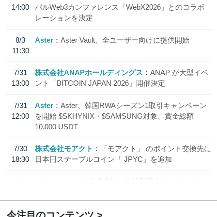
14:00
バルWeb3カンファレンス「WebX2026」とのコラボ
レーションを決定
8/3
Aster
Aster Vault、全ユーザー向けに提供開始
11:30
7/31
株式会社ANAPホールディングス
ANAP が大型イベ
13:00
ント「BITCOIN JAPAN 2026」開催決定
7/31
Aster
Aster、韓国RWAシーズン1取引キャンペーン
12:00
を開始 $SKHYNIX・$SAMSUNG対象、賞金総額
10,000 USDT
7/30
株式会社モアクト
「モアクト」 のポイント交換先に
18:30
日本円ステーブルコイン「 JPYC」を追加
7/29
SBI VCトレード株式会社
信託型円建てステーブル
19:30
コイン「JPYSC」徹底解説セミナーを開催
今注目のコンテンツ