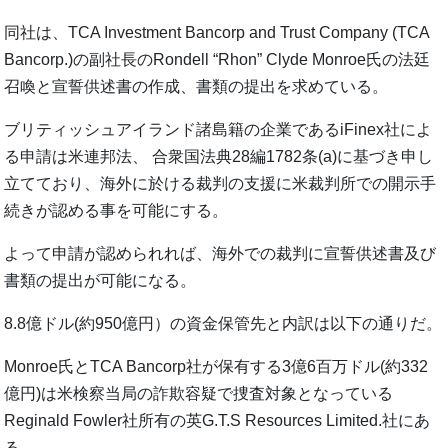
同社は、TCA Investment Bancorp and Trust Company (TCA
Bancorp.)の副社長のRondell “Rhon” Clyde Monroe氏の法廷
召喚と宣誓供述書の作成、書類の提出を求めている。
ブリティッシュアイランド諸島籍の企業であるiFinex社によ
る申請は米連邦法、 合衆国法典28編1782条(a)に基づき申し
立てており、海外に於ける裁判の支援に米裁判所での開示手
続きが認める事を可能にする。
よって申請が認められれば、海外での裁判に宣誓供述書及び
書類の提出が可能になる。
8.8億ドル(約950億円）の資金保管先と内訳は以下の通りだ。
Monroe氏とTCA Bancorp社が保有する3億6百万ドル(約332
億円)は米検察当局の詐欺容疑で捜査対象となっている
Reginald Fowler社所有の英G.T.S Resources Limited.社にあ
る。