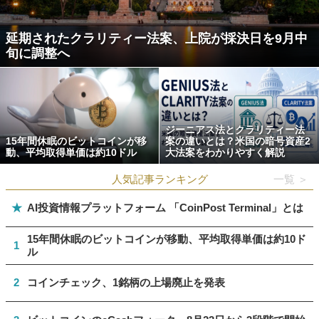
延期されたクラリティー法案、上院が採決日を9月中
旬に調整へ
ジーニアス法とクラリティー法
15年間休眠のビットコインが移
案の違いとは？米国の暗号資産2
動、平均取得単価は約10ドル
大法案をわかりやすく解説
人気記事ランキング
一覧 ＞
★
AI投資情報プラットフォーム 「CoinPost Terminal」とは
15年間休眠のビットコインが移動、平均取得単価は約10ド
1
ル
2
コインチェック、1銘柄の上場廃止を発表