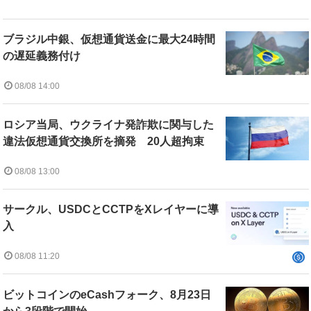
ブラジル中銀、仮想通貨送金に最大24時間
の遅延義務付け
08/08 14:00
ロシア当局、ウクライナ発詐欺に関与した
違法仮想通貨交換所を摘発 20人超拘束
08/08 13:00
サークル、USDCとCCTPをXレイヤーに導
入
08/08 11:20
ビットコインのeCashフォーク、8月23日