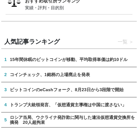
おすすめ取引所ランキング
実績・評判・目的別
人気記事ランキング
一覧
1
15年間休眠のビットコインが移動、平均取得単価は約10ドル
2
コインチェック、1銘柄の上場廃止を発表
3
ビットコインのeCashフォーク、8月23日から3段階で開始
4
トランプ大統領発言、「仮想通貨主導権は中国に渡さない」
ロシア当局、ウクライナ発詐欺に関与した違法仮想通貨交換所を
5
摘発 20人超拘束