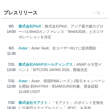
プレスリリース
一覧
8/5
株式会社PlnX
株式会社PlnX、アジア最大級のグロ
14:00
ーバルWeb3カンファレンス「WebX2026」とのコラ
ボレーションを決定
8/3
Aster
Aster Vault、全ユーザー向けに提供開始
11:30
7/31
株式会社ANAPホールディングス
ANAP が大型イ
13:00
ベント「BITCOIN JAPAN 2026」開催決定
7/31
Aster
Aster、韓国RWAシーズン1取引キャンペーン
12:00
を開始 $SKHYNIX・$SAMSUNG対象、賞金総額
10,000 USDT
7/30
株式会社モアクト
「モアクト」 のポイント交換先
18:30
に日本円ステーブルコイン「 JPYC」を追加