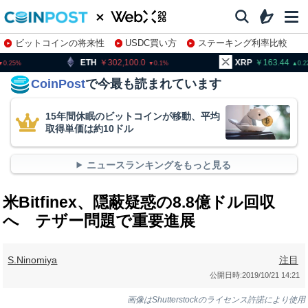
ビットコインの将来性
USDC買い方
ステーキング利率比較
株特集・関連銘柄
H
302,100.0
XRP
163.44
BNB
0.1
0.22
CoinPost
で今最も読まれています
15年間休眠のビットコインが移動、平均
取得単価は約10ドル
ニュースランキングをもっと見る
米Bitfinex、隠蔽疑惑の8.8億ドル回収
へ テザー問題で重要進展
S.Ninomiya
注目
公開日時:
2019/10/21 14:21
画像はShutterstockのライセンス許諾により使用