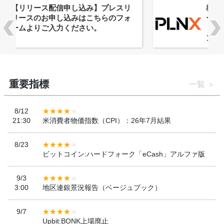
株式会社PlnX、アジア最大級のグロ
ーバルWeb3カンファレンス
「WebX2026」とのコラボレーショ
ンを決定
重要指標
一覧
8/12
21:30
米消費者物価指数（CPI）：26年7月結果
8/23
ビットコイン:ハードフォーク「eCash」アルファ版
9/3
3:00
地区連銀景況報告（ベージュブック）
9/7
Upbit:BONK上場廃止