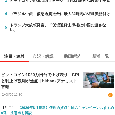
3
ビットコインのeCashフォーク、8月23日から3段階で開始
4
ブラジル中銀、仮想通貨送金に最大24時間の遅延義務付け
トランプ大統領発言、「仮想通貨主導権は中国に渡さな
5
い」
注目・速報
市況・解説
動画解説
新着一覧
ビットコイン1020万円台で上げ渋り、CPI
と利上げ観測が焦点｜bitbankアナリスト
寄稿
08/09 11:30
【注目】:
【2026年8月最新】仮想通貨取引所のキャンペーンおすすめ
9選 注意点も解説