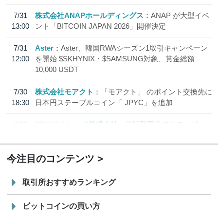
7/31
株式会社ANAPホールディングス
ANAP が大型イベ
13:00
ント「BITCOIN JAPAN 2026」開催決定
7/31
Aster
Aster、韓国RWAシーズン1取引キャンペーン
12:00
を開始 $SKHYNIX・$SAMSUNG対象、賞金総額
10,000 USDT
7/30
株式会社モアクト
「モアクト」 のポイント交換先に
18:30
日本円ステーブルコイン「 JPYC」を追加
7/29
SBI VCトレード株式会社
信託型円建てステーブル
19:30
コイン「JPYSC」徹底解説セミナーを開催
今注目のコンテンツ
取引所おすすめランキング
ビットコインの買い方