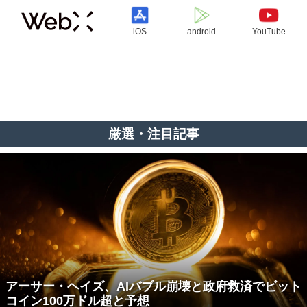
iOS
android
YouTube
厳選・注目記事
アーサー・ヘイズ、AIバブル崩壊と政府救済でビット
コイン100万ドル超と予想