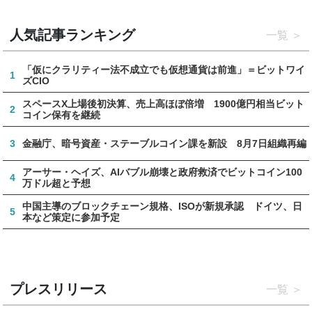
人気記事ランキング
一覧
「仮にクラリティー法不成立でも仮想通貨は前進」＝ビットワイ
1
ズCIO
スペースX上場後初決算、売上高ほぼ倍増 1900億円相当ビット
2
コイン保有を継続
3
金融庁、暗号資産・ステーブルコイン課を新設 8月7日組織再編
アーサー・ヘイズ、AIバブル崩壊と政府救済でビットコイン100
4
万ドル超と予想
中国主導のブロックチェーン規格、ISOが新規承認 ドイツ、日
5
本など策定に参加予定
プレスリリース
一覧