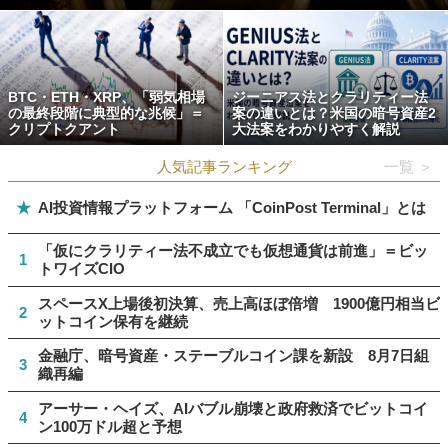
BTC・ETH・XRP、「弱気相場
ジーニアス法とクラリティー法
の最終段階に典型的な兆候」＝
案の違いとは？米国の暗号資産2
クリプトクアント
大法案をわかりやすく解説
人気記事ランキング
一覧 ＞
★
AI投資情報プラットフォーム 「CoinPost Terminal」とは
「仮にクラリティー法不成立でも仮想通貨は前進」＝ビッ
1
トワイズCIO
スペースX上場後初決算、売上高ほぼ倍増 1900億円相当ビ
2
ットコイン保有を継続
金融庁、暗号資産・ステーブルコイン課を新設 8月7日組
3
織再編
アーサー・ヘイズ、AIバブル崩壊と政府救済でビットコイ
4
ン100万ドル超と予想