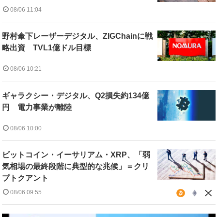
08/06 11:04
野村傘下レーザーデジタル、ZIGChainに戦
略出資 TVL1億ドル目標
08/06 10:21
ギャラクシー・デジタル、Q2損失約134億
円 電力事業が離陸
08/06 10:00
ビットコイン・イーサリアム・XRP、「弱
気相場の最終段階に典型的な兆候」＝クリ
プトクアント
08/06 09:55