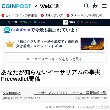
ビットコインの将来性
USDC買い方
ステーキング利率比較
株特集・関連銘柄
99,740.0
XRP
165.49
BNB
9
1.26
2.6
CoinPost
で今最も読まれています
「仮にクラリティー法不成立でも仮想通
貨は前進」＝ビットワイズCIO
ニュースランキングをもっと見る
あなたが知らないイーサリアムの事実｜
Freewallet寄稿
S.Ninomiya
イーサリアム（ETH）ニュース・最新情報一覧
最終更新日時:
2019/12/06 11:19
公開日時:
2019/11/22 18:00
画像はShutterstockのライセンス許諾により使用