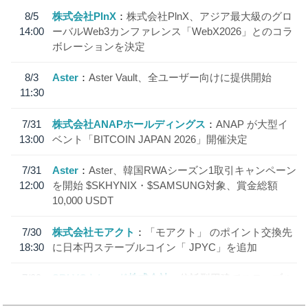
8/5
株式会社PlnX
株式会社PlnX、アジア最大級のグロ
14:00
ーバルWeb3カンファレンス「WebX2026」とのコラ
ボレーションを決定
8/3
Aster
Aster Vault、全ユーザー向けに提供開始
11:30
7/31
株式会社ANAPホールディングス
ANAP が大型イ
13:00
ベント「BITCOIN JAPAN 2026」開催決定
7/31
Aster
Aster、韓国RWAシーズン1取引キャンペーン
12:00
を開始 $SKHYNIX・$SAMSUNG対象、賞金総額
10,000 USDT
7/30
株式会社モアクト
「モアクト」 のポイント交換先
18:30
に日本円ステーブルコイン「 JPYC」を追加
7/29
SBI VCトレード株式会社
信託型円建てステーブル
19:30
コイン「JPYSC」徹底解説セミナーを開催