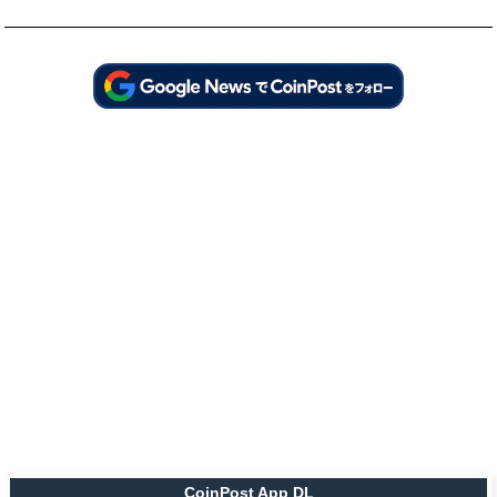
CoinPost App DL