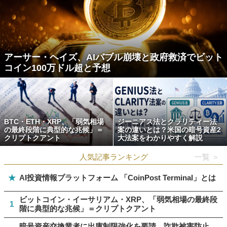
アーサー・ヘイズ、AIバブル崩壊と政府救済でビット
コイン100万ドル超と予想
BTC・ETH・XRP、「弱気相場
ジーニアス法とクラリティー法
の最終段階に典型的な兆候」＝
案の違いとは？米国の暗号資産2
クリプトクアント
大法案をわかりやすく解説
人気記事ランキング
一覧 ＞
★
AI投資情報プラットフォーム 「CoinPost Terminal」とは
ビットコイン・イーサリアム・XRP、「弱気相場の最終段
1
階に典型的な兆候」＝クリプトクアント
暗号資産交換業者に出庫制限強化を要請、詐欺被害防止