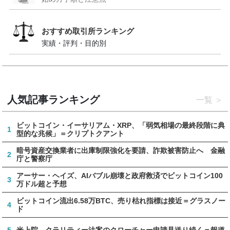
おすすめ取引所ランキング
実績・評判・目的別
人気記事ランキング
一覧
ビットコイン・イーサリアム・XRP、「弱気相場の最終段階に典
1
型的な兆候」＝クリプトクアント
暗号資産交換業者に出庫制限強化を要請、詐欺被害防止へ 金融
2
庁と警察庁
アーサー・ヘイズ、AIバブル崩壊と政府救済でビットコイン100
3
万ドル超と予想
ビットコイン流出6.58万BTC、売り枯れ指標は接近＝グラスノー
4
ド
5
米上院、クラリティー法案のクローチャー申請見送り続く＝報道