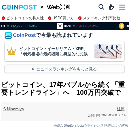
ビットコインの将来性
USDC買い方
ステーキング利率比較
株特集・関連銘柄
02,277.0
XRP
164.19
BNB
9
0.01
2.65
CoinPost
で今最も読まれています
ビットコイン・イーサリアム・XRP、
「弱気相場の最終段階に典型的な兆候」
＝クリプトクアント
ニュースランキングをもっと見る
ビットコイン、17年バブルから続く「重
要トレンドライン」へ 100万円突破で
S.Ninomiya
注目
公開日時:
2020/05/08 08:14
画像はShutterstockのライセンス許諾により使用