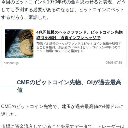
今回のビットコインを1970年代の金を思わせると表現、どう
しても予測する必要があるのならば、ビットコインにベット
するだろう、豪語した。
4兆円規模のヘッジファンド、ビットコイン先物
取引を検討 通貨インフレヘッジで
70億ドル規模のヘッジファンドはビットコイン先物を取引す
ることを検討。創設者のJonesはビットコインが70年代のゴ
ールド相場に似ていると指摘する。
05/08 07:59
coinpost.jp
CMEのビットコイン先物、OIが過去最高
値
CMEのビットコイン先物で、建玉が過去最高値の4億ドルに
達した。
市場に資金流入していることを示すデータで、トレーダーは