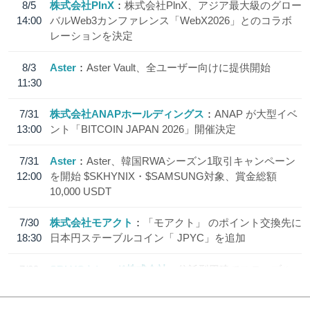
8/5
株式会社PlnX
株式会社PlnX、アジア最大級のグロー
14:00
バルWeb3カンファレンス「WebX2026」とのコラボ
レーションを決定
8/3
Aster
Aster Vault、全ユーザー向けに提供開始
11:30
7/31
株式会社ANAPホールディングス
ANAP が大型イベ
13:00
ント「BITCOIN JAPAN 2026」開催決定
7/31
Aster
Aster、韓国RWAシーズン1取引キャンペーン
12:00
を開始 $SKHYNIX・$SAMSUNG対象、賞金総額
10,000 USDT
7/30
株式会社モアクト
「モアクト」 のポイント交換先に
18:30
日本円ステーブルコイン「 JPYC」を追加
7/29
SBI VCトレード株式会社
信託型円建てステーブル
19:30
コイン「JPYSC」徹底解説セミナーを開催