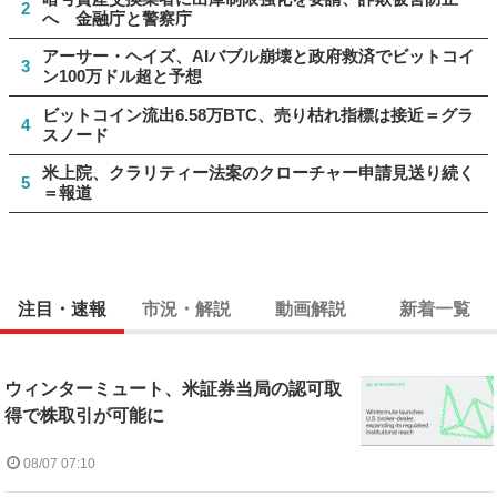
2
へ 金融庁と警察庁
アーサー・ヘイズ、AIバブル崩壊と政府救済でビットコイ
3
ン100万ドル超と予想
ビットコイン流出6.58万BTC、売り枯れ指標は接近＝グラ
4
スノード
米上院、クラリティー法案のクローチャー申請見送り続く
5
＝報道
注目・速報
市況・解説
動画解説
新着一覧
ウィンターミュート、米証券当局の認可取
得で株取引が可能に
08/07 07:10