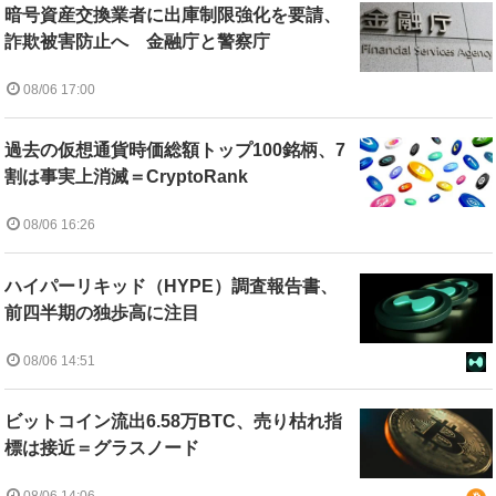
暗号資産交換業者に出庫制限強化を要請、
詐欺被害防止へ 金融庁と警察庁
08/06 17:00
過去の仮想通貨時価総額トップ100銘柄、7
割は事実上消滅＝CryptoRank
08/06 16:26
ハイパーリキッド（HYPE）調査報告書、
前四半期の独歩高に注目
08/06 14:51
ビットコイン流出6.58万BTC、売り枯れ指
標は接近＝グラスノード