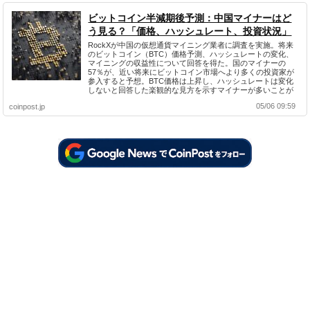
ビットコイン半減期後予測：中国マイナーはど
う見る？「価格、ハッシュレート、投資状況」
RockXが中国の仮想通貨マイニング業者に調査を実施。将来
のビットコイン（BTC）価格予測、ハッシュレートの変化、
マイニングの収益性について回答を得た。国のマイナーの
57％が、近い将来にビットコイン市場へより多くの投資家が
参入すると予想。BTC価格は上昇し、ハッシュレートは変化
しないと回答した楽観的な見方を示すマイナーが多いことが
わかった。
05/06 09:59
coinpost.jp