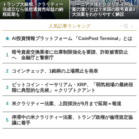
トランプ大統領、クラリティー
ジーニアス法とクラリティー法
法成立なら仮想通貨売却益の納
案の違いとは？米国の暗号資産2
税延期も
大法案をわかりやすく解説
人気記事ランキング
一覧 ＞
★
AI投資情報プラットフォーム 「CoinPost Terminal」とは
暗号資産交換業者に出庫制限強化を要請、詐欺被害防止
1
へ 金融庁と警察庁
2
コインチェック、1銘柄の上場廃止を発表
ビットコイン・イーサリアム・XRP、「弱気相場の最終段
3
階に典型的な兆候」＝クリプトクアント
4
米クラリティー法案、上院採決が9月まで延期＝報道
停滞中の米クラリティー法案、トランプ政権が倫理規定協
5
議に着手