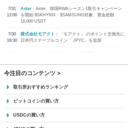
7/31
Aster
Aster、韓国RWAシーズン1取引キャンペーン
12:00
を開始 $SKHYNIX・$SAMSUNG対象、賞金総額
10,000 USDT
7/30
株式会社モアクト
「モアクト」 のポイント交換先に
18:30
日本円ステーブルコイン「 JPYC」を追加
7/29
SBI VCトレード株式会社
信託型円建てステーブル
19:30
コイン「JPYSC」徹底解説セミナーを開催
今注目のコンテンツ
取引所おすすめランキング
ビットコインの買い方
USDCの買い方