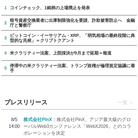
1
コインチェック、1銘柄の上場廃止を発表
暗号資産交換業者に出庫制限強化を要請、詐欺被害防止へ 金融
2
庁と警察庁
ビットコイン・イーサリアム・XRP、「弱気相場の最終段階に典
3
型的な兆候」＝クリプトクアント
4
米クラリティー法案、上院採決が9月まで延期＝報道
停滞中の米クラリティー法案、トランプ政権が倫理規定協議に着
5
手
プレスリリース
一覧
8/5
株式会社PlnX
株式会社PlnX、アジア最大級のグロ
14:00
ーバルWeb3カンファレンス「WebX2026」とのコラ
ボレーションを決定