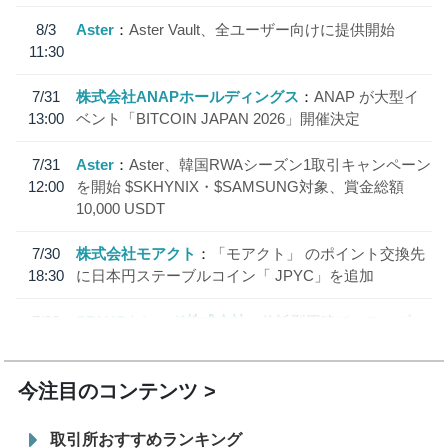
8/3
Aster
Aster Vault、全ユーザー向けに提供開始
11:30
7/31
株式会社ANAPホールディングス
ANAP が大型イ
13:00
ベント「BITCOIN JAPAN 2026」開催決定
7/31
Aster
Aster、韓国RWAシーズン1取引キャンペーン
12:00
を開始 $SKHYNIX・$SAMSUNG対象、賞金総額
10,000 USDT
7/30
株式会社モアクト
「モアクト」 のポイント交換先
18:30
に日本円ステーブルコイン「 JPYC」を追加
7/29
SBI VCトレード株式会社
信託型円建てステーブル
19:30
コイン「JPYSC」徹底解説セミナーを開催
今注目のコンテンツ
取引所おすすめランキング