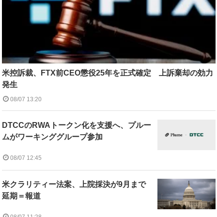
米控訴裁、FTX前CEO懲役25年を正式確定 上訴棄却の効力
発生
08/07 13:20
DTCCのRWAトークン化を支援へ、プルー
ムがワーキンググループ参加
08/07 12:45
米クラリティー法案、上院採決が9月まで
延期＝報道