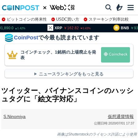
ビットコインの将来性
USDC買い方
ステーキング利率比較
株特集・関連銘柄
01,890.0
XRP
162.82
BNB
93
1.42
0.43
CoinPost
で今最も読まれています
コインチェック、1銘柄の上場廃止を発
表
ニュースランキングをもっと見る
ツイッター、バイナンスコインのハッシ
ュタグに「絵文字対応」
S.Ninomiya
仮想通貨情報
公開日時:
2020/07/01 17:37
画像はShutterstockのライセンス許諾により使用