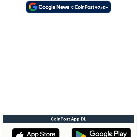
CoinPost App DL