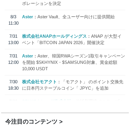
ボレーションを決定
8/3
Aster
Aster Vault、全ユーザー向けに提供開始
11:30
7/31
株式会社ANAPホールディングス
ANAP が大型イ
13:00
ベント「BITCOIN JAPAN 2026」開催決定
7/31
Aster
Aster、韓国RWAシーズン1取引キャンペーン
12:00
を開始 $SKHYNIX・$SAMSUNG対象、賞金総額
10,000 USDT
7/30
株式会社モアクト
「モアクト」 のポイント交換先
18:30
に日本円ステーブルコイン「 JPYC」を追加
7/29
SBI VCトレード株式会社
信託型円建てステーブル
19:30
コイン「JPYSC」徹底解説セミナーを開催
今注目のコンテンツ