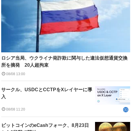
ロシア当局、ウクライナ発詐欺に関与した違法仮想通貨交換
所を摘発 20人超拘束
08/08 13:00
サークル、USDCとCCTPをXレイヤーに導
入
08/08 11:20
ビットコインのeCashフォーク、8月23日