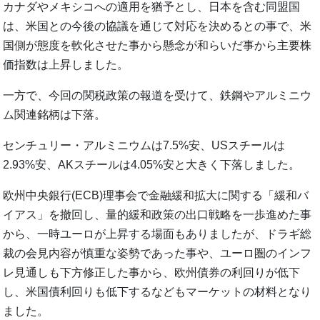
カナダやメキシコへの適用を猶予とし、日本を含む同盟国
は、米国との今後の協議を通じて対応を決めるとの事で、米
国側が態度を軟化させた事から懸念が和らいだ事から主要株
価指数は上昇しました。
一方で、今回の関税政策の報道を受けて、鉄鋼やアルミニウ
ム関連銘柄は下落。
センチュリー・アルミニウムは7.5%安、USスチールは
2.93%安、AKスチールは4.05%安と大きく下落しました。
欧州中央銀行(ECB)理事会で金融緩和拡大に関する「緩和バ
イアス」を撤回し、量的緩和政策の出口戦略を一歩進めた事
から、一時ユーロが上昇する場面もありましたが、ドラギ総
裁の会見内容が慎重な姿勢であった事や、ユーロ圏のインフ
レ見通しも下方修正した事から、欧州債券の利回りが低下
し、米国債利回りも低下するなどもマーケットの材料となり
ました。