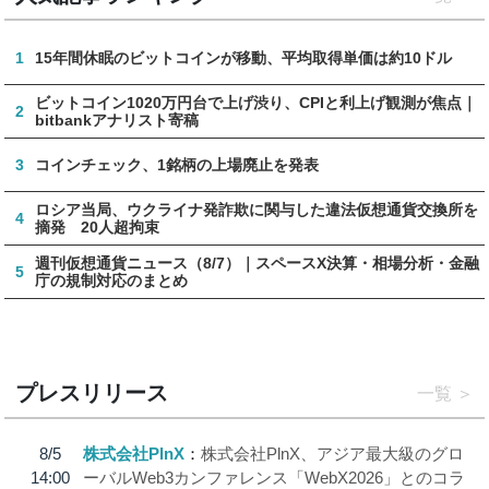
1
15年間休眠のビットコインが移動、平均取得単価は約10ドル
ビットコイン1020万円台で上げ渋り、CPIと利上げ観測が焦点｜
2
bitbankアナリスト寄稿
3
コインチェック、1銘柄の上場廃止を発表
ロシア当局、ウクライナ発詐欺に関与した違法仮想通貨交換所を
4
摘発 20人超拘束
週刊仮想通貨ニュース（8/7）｜スペースX決算・相場分析・金融
5
庁の規制対応のまとめ
プレスリリース
一覧
8/5
株式会社PlnX
株式会社PlnX、アジア最大級のグロ
14:00
ーバルWeb3カンファレンス「WebX2026」とのコラ