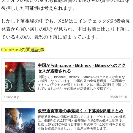
スクオフの状況の変化も仮想通貨の市場からの資金の流出を
後押しした可能性は考えられます。
しかし下落相場の中でも、XEMはコインチェックの記者会見
発表から買い戻しの動きが見られ、本日も前日比より下落し
ているものの、数%の下落に留まっています。
CoinPostの関連記事
中国からBinance・Bitfinex・Bitmexへのアク
セスが遮断される
中国から、Binance、Bitfinex、Bitmexへのアクセスが出来な
い状況になっています。中国内外の全仮想通貨、ICO関連サ
イトへのアクセスが禁じられることは、既に2月時点で報じら
れていましたが、その動きが活発化した模様です。
03/09 15:18
coinpost.jp
仮想通貨市場の暴落続く：下落原因5選まとめ
仮想通貨全体の価格が暴落しています。ビットコインの価格
は、6日時点で125万円と最安値から約2倍の価格に到達後、
反落しJPY/BTCを扱う日本取引所の中でも100万円を切る取
引所も確認されました。下落原因を考察します。