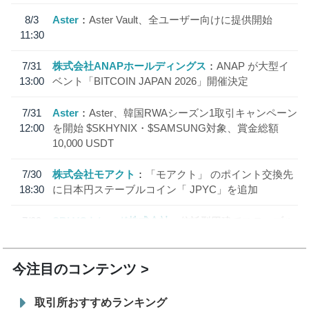
8/3
Aster
Aster Vault、全ユーザー向けに提供開始
11:30
7/31
株式会社ANAPホールディングス
ANAP が大型イ
13:00
ベント「BITCOIN JAPAN 2026」開催決定
7/31
Aster
Aster、韓国RWAシーズン1取引キャンペーン
12:00
を開始 $SKHYNIX・$SAMSUNG対象、賞金総額
10,000 USDT
7/30
株式会社モアクト
「モアクト」 のポイント交換先
18:30
に日本円ステーブルコイン「 JPYC」を追加
7/29
SBI VCトレード株式会社
信託型円建てステーブル
19:30
コイン「JPYSC」徹底解説セミナーを開催
今注目のコンテンツ
取引所おすすめランキング