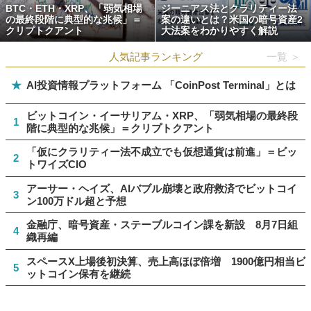
BTC・ETH・XRP、「弱気相場
ジーニアス法とクラリティー法
の最終段階に典型的な兆候」＝
案の違いとは？米国の暗号資産2
クリプトクアント
大法案をわかりやすく解説
人気記事ランキング
一覧 ＞
★
AI投資情報プラットフォーム 「CoinPost Terminal」とは
ビットコイン・イーサリアム・XRP、「弱気相場の最終段
1
階に典型的な兆候」＝クリプトクアント
「仮にクラリティー法不成立でも仮想通貨は前進」＝ビッ
2
トワイズCIO
アーサー・ヘイズ、AIバブル崩壊と政府救済でビットコイ
3
ン100万ドル超と予想
金融庁、暗号資産・ステーブルコイン課を新設 8月7日組
4
織再編
スペースX上場後初決算、売上高ほぼ倍増 1900億円相当ビ
5
ットコイン保有を継続