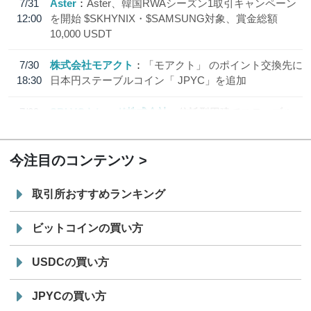
7/31
Aster
Aster、韓国RWAシーズン1取引キャンペーン
12:00
を開始 $SKHYNIX・$SAMSUNG対象、賞金総額
10,000 USDT
7/30
株式会社モアクト
「モアクト」 のポイント交換先に
18:30
日本円ステーブルコイン「 JPYC」を追加
7/29
SBI VCトレード株式会社
信託型円建てステーブル
19:30
コイン「JPYSC」徹底解説セミナーを開催
今注目のコンテンツ
取引所おすすめランキング
ビットコインの買い方
USDCの買い方
JPYCの買い方