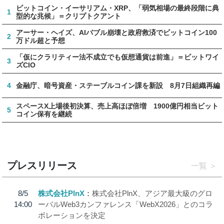
ビットコイン・イーサリアム・XRP、「弱気相場の最終段階に典
1
型的な兆候」＝クリプトクアント
アーサー・ヘイズ、AIバブル崩壊と政府救済でビットコイン100
2
万ドル超と予想
「仮にクラリティー法不成立でも仮想通貨は前進」＝ビットワイ
3
ズCIO
4
金融庁、暗号資産・ステーブルコイン課を新設 8月7日組織再編
スペースX上場後初決算、売上高ほぼ倍増 1900億円相当ビット
5
コイン保有を継続
プレスリリース
一覧
8/5
株式会社PlnX
株式会社PlnX、アジア最大級のグロ
14:00
ーバルWeb3カンファレンス「WebX2026」とのコラ
ボレーションを決定