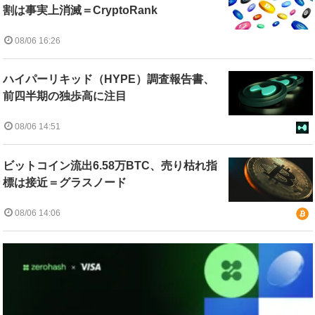
割は事実上消滅＝CryptoRank
08/06 16:26
ハイパーリキッド（HYPE）調査報告書、
前四半期の独歩高に注目
08/06 14:51
ビットコイン流出6.58万BTC、売り枯れ指
標は接近＝グラスノード
08/06 14:06