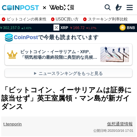
ビットコインの将来性
USDC買い方
ステーキング利率比較
株特集・関連銘柄
02,157.0
XRP
166.72
BNB
9
2.41
1.27
CoinPost
で今最も読まれています
ビットコイン・イーサリアム・XRP、
「弱気相場の最終段階に典型的な兆候」
＝クリプトクアント
ニュースランキングをもっと見る
「ビットコイン、イーサリアムは証券に
該当せず」英王室属領・マン島が新ガイ
ダンス
t.tenporin
仮想通貨情報
公開日時:
2020/10/16 17:01