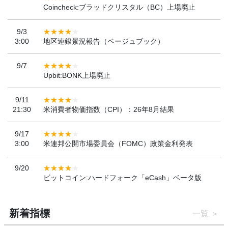
Coincheck:ブラッドクリスタル（BC）上場廃止
9/3
3:00
地区連銀景況報告（ベージュブック）
9/7
Upbit:BONK上場廃止
9/11
21:30
米消費者物価指数（CPI）：26年8月結果
9/17
3:00
米連邦公開市場委員会（FOMC）政策金利発表
9/20
ビットコイン:ハードフォーク「eCash」ベータ版
新着指標
一覧