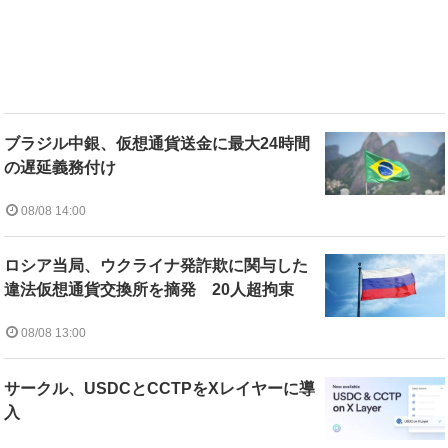
ブラジル中銀、仮想通貨送金に最大24時間
の遅延義務付け
08/08 14:00
ロシア当局、ウクライナ発詐欺に関与した
違法仮想通貨交換所を摘発 20人超拘束
08/08 13:00
サークル、USDCとCCTPをXレイヤーに導
入