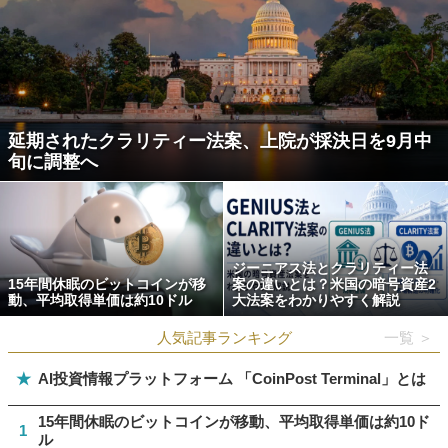
延期されたクラリティー法案、上院が採決日を9月中
旬に調整へ
ジーニアス法とクラリティー法
15年間休眠のビットコインが移
案の違いとは？米国の暗号資産2
動、平均取得単価は約10ドル
大法案をわかりやすく解説
人気記事ランキング
一覧 ＞
★
AI投資情報プラットフォーム 「CoinPost Terminal」とは
15年間休眠のビットコインが移動、平均取得単価は約10ド
1
ル