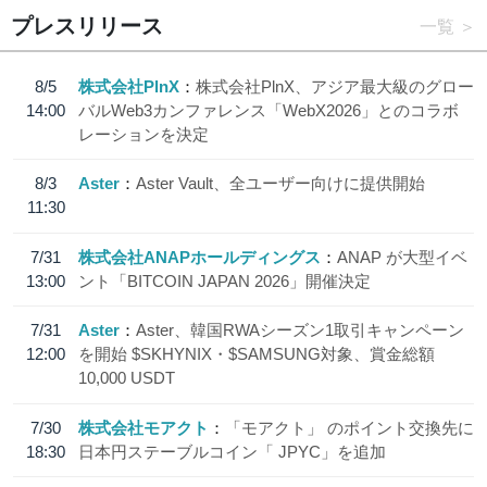
プレスリリース
一覧
8/5
株式会社PlnX
株式会社PlnX、アジア最大級のグロー
14:00
バルWeb3カンファレンス「WebX2026」とのコラボ
レーションを決定
8/3
Aster
Aster Vault、全ユーザー向けに提供開始
11:30
7/31
株式会社ANAPホールディングス
ANAP が大型イベ
13:00
ント「BITCOIN JAPAN 2026」開催決定
7/31
Aster
Aster、韓国RWAシーズン1取引キャンペーン
12:00
を開始 $SKHYNIX・$SAMSUNG対象、賞金総額
10,000 USDT
7/30
株式会社モアクト
「モアクト」 のポイント交換先に
18:30
日本円ステーブルコイン「 JPYC」を追加