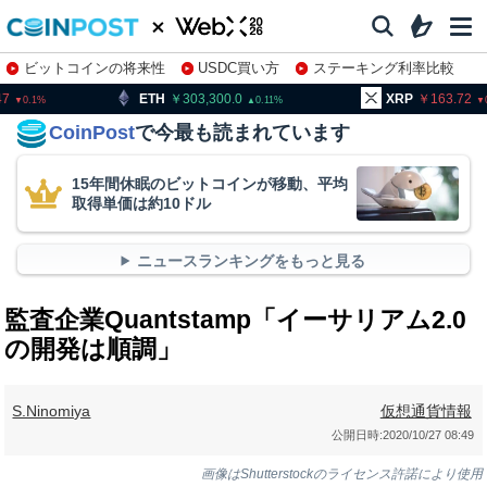
ビットコインの将来性
USDC買い方
ステーキング利率比較
株特集・関連銘柄
H
303,300.0
XRP
163.72
BNB
0.11
0.32
CoinPost
で今最も読まれています
15年間休眠のビットコインが移動、平均
取得単価は約10ドル
ニュースランキングをもっと見る
監査企業Quantstamp「イーサリアム2.0
の開発は順調」
S.Ninomiya
仮想通貨情報
公開日時:
2020/10/27 08:49
画像はShutterstockのライセンス許諾により使用