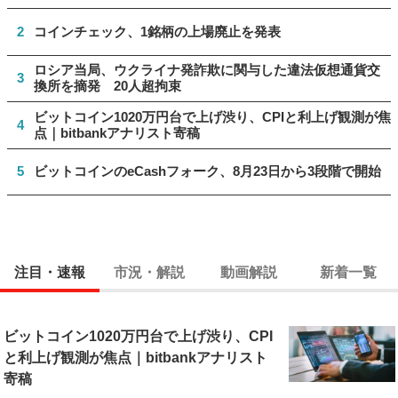
2
コインチェック、1銘柄の上場廃止を発表
ロシア当局、ウクライナ発詐欺に関与した違法仮想通貨交
3
換所を摘発 20人超拘束
ビットコイン1020万円台で上げ渋り、CPIと利上げ観測が焦
4
点｜bitbankアナリスト寄稿
5
ビットコインのeCashフォーク、8月23日から3段階で開始
注目・速報
市況・解説
動画解説
新着一覧
ビットコイン1020万円台で上げ渋り、CPI
と利上げ観測が焦点｜bitbankアナリスト
寄稿