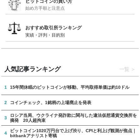
ビットコインの買い方
始め方手順と注意点
おすすめ取引所ランキング
実績・評判・目的別
人気記事ランキング
一覧
1
15年間休眠のビットコインが移動、平均取得単価は約10ドル
2
コインチェック、1銘柄の上場廃止を発表
ロシア当局、ウクライナ発詐欺に関与した違法仮想通貨交換所を
3
摘発 20人超拘束
ビットコイン1020万円台で上げ渋り、CPIと利上げ観測が焦点｜
4
bitbankアナリスト寄稿