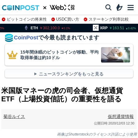
ビットコインの将来性
USDC買い方
ステーキング利率比較
株特集・関連銘柄
302,100.0
XRP
163.51
BNB
0.1
0.42
CoinPost
で今最も読まれています
15年間休眠のビットコインが移動、平均
取得単価は約10ドル
ニュースランキングをもっと見る
米国版マネーの虎の司会者、仮想通貨
ETF（上場投資信託）の重要性を語る
菊谷ルイス
仮想通貨情報
公開日時:
2020/12/03 12:30
画像はShutterstockのライセンス許諾により使用