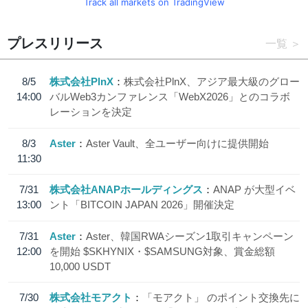
Track all markets on TradingView
プレスリリース
一覧
8/5
株式会社PlnX
株式会社PlnX、アジア最大級のグロー
14:00
バルWeb3カンファレンス「WebX2026」とのコラボ
レーションを決定
8/3
Aster
Aster Vault、全ユーザー向けに提供開始
11:30
7/31
株式会社ANAPホールディングス
ANAP が大型イベ
13:00
ント「BITCOIN JAPAN 2026」開催決定
7/31
Aster
Aster、韓国RWAシーズン1取引キャンペーン
12:00
を開始 $SKHYNIX・$SAMSUNG対象、賞金総額
10,000 USDT
7/30
株式会社モアクト
「モアクト」 のポイント交換先に