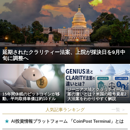
延期されたクラリティー法案、上院が採決日を9月中
旬に調整へ
ジーニアス法とクラリティー法
15年間休眠のビットコインが移
案の違いとは？米国の暗号資産2
動、平均取得単価は約10ドル
大法案をわかりやすく解説
人気記事ランキング
一覧 ＞
★
AI投資情報プラットフォーム 「CoinPost Terminal」とは