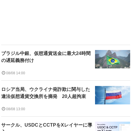
ブラジル中銀、仮想通貨送金に最大24時間
の遅延義務付け
08/08 14:00
ロシア当局、ウクライナ発詐欺に関与した
違法仮想通貨交換所を摘発 20人超拘束
08/08 13:00
サークル、USDCとCCTPをXレイヤーに導