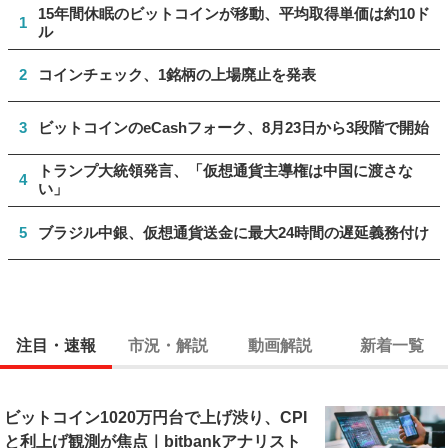
15年間休眠のビットコインが移動、平均取得単価は約10ド
1
ル
2
コインチェック、1銘柄の上場廃止を発表
3
ビットコインのeCashフォーク、8月23日から3段階で開始
トランプ大統領発言、「仮想通貨主導権は中国に渡さな
4
い」
5
ブラジル中銀、仮想通貨送金に最大24時間の遅延義務付け
注目・速報
市況・解説
動画解説
新着一覧
ビットコイン1020万円台で上げ渋り、CPI
と利上げ観測が焦点｜bitbankアナリスト