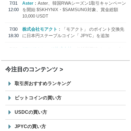
7/31
Aster
Aster、韓国RWAシーズン1取引キャンペーン
12:00
を開始 $SKHYNIX・$SAMSUNG対象、賞金総額
10,000 USDT
7/30
株式会社モアクト
「モアクト」 のポイント交換先
18:30
に日本円ステーブルコイン「 JPYC」を追加
7/29
SBI VCトレード株式会社
信託型円建てステーブル
19:30
コイン「JPYSC」徹底解説セミナーを開催
今注目のコンテンツ
取引所おすすめランキング
ビットコインの買い方
USDCの買い方
JPYCの買い方