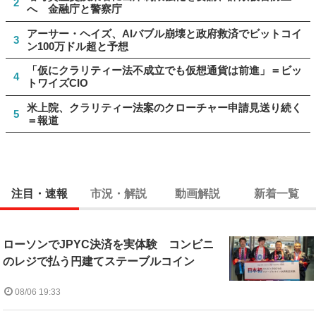
2
へ 金融庁と警察庁
アーサー・ヘイズ、AIバブル崩壊と政府救済でビットコイ
3
ン100万ドル超と予想
「仮にクラリティー法不成立でも仮想通貨は前進」＝ビッ
4
トワイズCIO
米上院、クラリティー法案のクローチャー申請見送り続く
5
＝報道
注目・速報
市況・解説
動画解説
新着一覧
ローソンでJPYC決済を実体験 コンビニ
のレジで払う円建てステーブルコイン
08/06 19:33