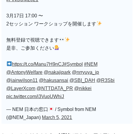
3月17日 17:00 〜
2セッション ワークショップを開催します
無料登録で視聴できます
是非、ご参加ください
https://t.co/Manu7H9nCJ
#Symbol
#NEM
@AntonyWelfare
@nakajipark
@nrryuya_jp
@iainwilson11
@hakusansai
@SBI_DAH
@R3Sbi
@LayerXcom
@NTTDATA_PR
@nikkei
pic.twitter.com/i3VuoUWhiJ
— NEM 日本の窓口
/ Symbol from NEM
(@NEM_Japan)
March 5, 2021