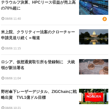
テラウルフ決算、HPCリース収益が売上高
の70%超に
08/06 11:40
米上院、クラリティー法案のクローチャー
申請見送り続く＝報道
08/06 11:15
ロシア、仮想通貨取引所を登録制に 大統
領が新法署名
08/06 11:04
野村傘下レーザーデジタル、ZIGChainに戦
略出資 TVL1億ドル目標
08/06 10:21