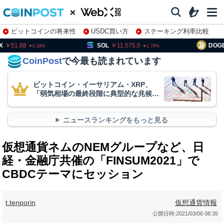
ビットコインの将来性
USDC買い方
ステーキング利率比較
株特集・関連銘柄
51.88
SOL
11,575.0
DOGE
0.16
1.78
CoinPost
で今最も読まれています
ビットコイン・イーサリアム・XRP、
「弱気相場の最終段階に典型的な兆候」
＝クリプトクアント
ニュースランキングをもっと見る
仮想通貨ネムのNEMグループなど、日
経・金融庁共催の「FINSUM2021」で
CBDCテーマにセッション
t.tenporin
仮想通貨情報
公開日時:
2021/03/06 08:35