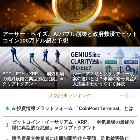
アーサー・ヘイズ、AIバブル崩壊と政府救済でビット
コイン100万ドル超と予想
BTC・ETH・XRP、「弱気相場
ジーニアス法とクラリティー法
の最終段階に典型的な兆候」＝
案の違いとは？米国の暗号資産2
クリプトクアント
大法案をわかりやすく解説
人気記事ランキング
一覧 ＞
★
AI投資情報プラットフォーム 「CoinPost Terminal」とは
ビットコイン・イーサリアム・XRP、「弱気相場の最終段
1
階に典型的な兆候」＝クリプトクアント
暗号資産交換業者に出庫制限強化を要請、詐欺被害防止