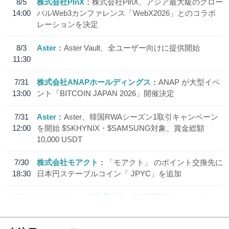
8/5
株式会社PlnX
株式会社PlnX、アジア最大級のグロー
14:00
バルWeb3カンファレンス「WebX2026」とのコラボ
レーションを決定
8/3
Aster
Aster Vault、全ユーザー向けに提供開始
11:30
7/31
株式会社ANAPホールディングス
ANAP が大型イベ
13:00
ント「BITCOIN JAPAN 2026」開催決定
7/31
Aster
Aster、韓国RWAシーズン1取引キャンペーン
12:00
を開始 $SKHYNIX・$SAMSUNG対象、賞金総額
10,000 USDT
7/30
株式会社モアクト
「モアクト」 のポイント交換先に
18:30
日本円ステーブルコイン「 JPYC」を追加
7/29
SBI VCトレード株式会社
信託型円建てステーブル
19:30
コイン「JPYSC」徹底解説セミナーを開催