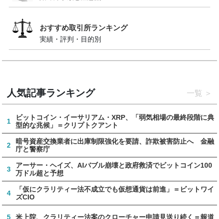
おすすめ取引所ランキング
実績・評判・目的別
人気記事ランキング
一覧
ビットコイン・イーサリアム・XRP、「弱気相場の最終段階に典
1
型的な兆候」＝クリプトクアント
暗号資産交換業者に出庫制限強化を要請、詐欺被害防止へ 金融
2
庁と警察庁
アーサー・ヘイズ、AIバブル崩壊と政府救済でビットコイン100
3
万ドル超と予想
「仮にクラリティー法不成立でも仮想通貨は前進」＝ビットワイ
4
ズCIO
5
米上院、クラリティー法案のクローチャー申請見送り続く＝報道