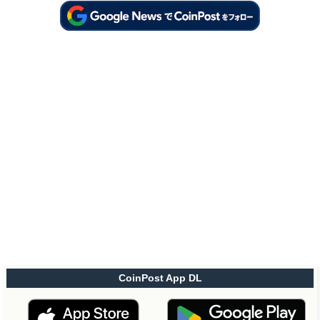
CoinPost App DL