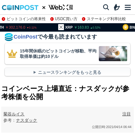
ビットコインの将来性
USDC買い方
ステーキング利率比較
株特集・関連銘柄
02,176.0
XRP
163.83
BNB
94
0.11
0.52
CoinPost
で今最も読まれています
15年間休眠のビットコインが移動、平均
取得単価は約10ドル
ニュースランキングをもっと見る
コインベース上場直近：ナスダックが参
考株価を公開
菊谷ルイス
注目
参考：
ナスダック
公開日時:
2021/04/14 06:44