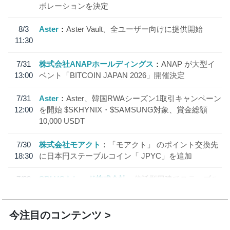
ボレーションを決定
8/3
Aster
Aster Vault、全ユーザー向けに提供開始
11:30
7/31
株式会社ANAPホールディングス
ANAP が大型イ
13:00
ベント「BITCOIN JAPAN 2026」開催決定
7/31
Aster
Aster、韓国RWAシーズン1取引キャンペーン
12:00
を開始 $SKHYNIX・$SAMSUNG対象、賞金総額
10,000 USDT
7/30
株式会社モアクト
「モアクト」 のポイント交換先
18:30
に日本円ステーブルコイン「 JPYC」を追加
7/29
SBI VCトレード株式会社
信託型円建てステーブル
19:30
コイン「JPYSC」徹底解説セミナーを開催
今注目のコンテンツ