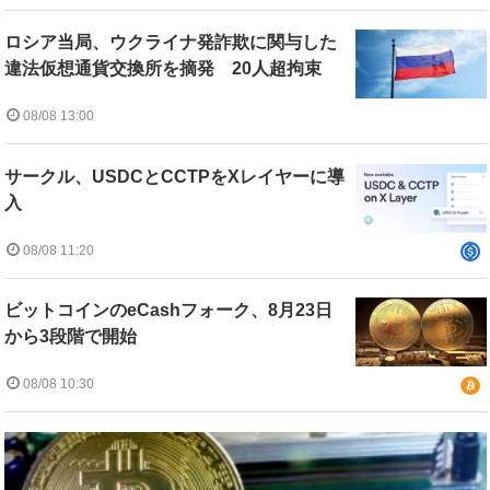
ロシア当局、ウクライナ発詐欺に関与した
違法仮想通貨交換所を摘発 20人超拘束
08/08 13:00
サークル、USDCとCCTPをXレイヤーに導
入
08/08 11:20
ビットコインのeCashフォーク、8月23日
から3段階で開始
08/08 10:30