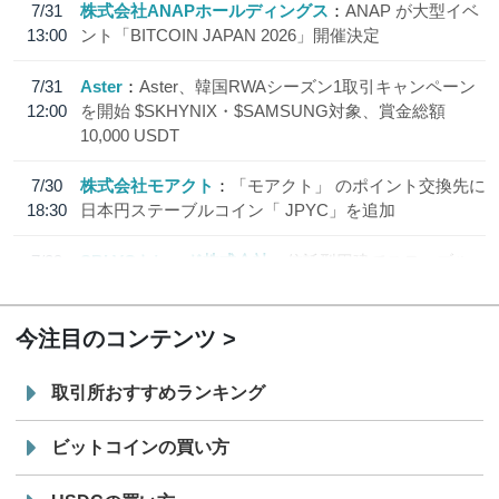
7/31
株式会社ANAPホールディングス
ANAP が大型イベ
13:00
ント「BITCOIN JAPAN 2026」開催決定
7/31
Aster
Aster、韓国RWAシーズン1取引キャンペーン
12:00
を開始 $SKHYNIX・$SAMSUNG対象、賞金総額
10,000 USDT
7/30
株式会社モアクト
「モアクト」 のポイント交換先に
18:30
日本円ステーブルコイン「 JPYC」を追加
7/29
SBI VCトレード株式会社
信託型円建てステーブル
19:30
コイン「JPYSC」徹底解説セミナーを開催
今注目のコンテンツ
取引所おすすめランキング
ビットコインの買い方