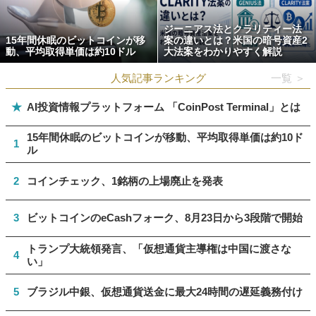
ジーニアス法とクラリティー法
15年間休眠のビットコインが移
案の違いとは？米国の暗号資産2
動、平均取得単価は約10ドル
大法案をわかりやすく解説
人気記事ランキング
一覧 ＞
★
AI投資情報プラットフォーム 「CoinPost Terminal」とは
15年間休眠のビットコインが移動、平均取得単価は約10ド
1
ル
2
コインチェック、1銘柄の上場廃止を発表
3
ビットコインのeCashフォーク、8月23日から3段階で開始
トランプ大統領発言、「仮想通貨主導権は中国に渡さな
4
い」
5
ブラジル中銀、仮想通貨送金に最大24時間の遅延義務付け