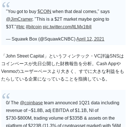
"You got to buy
$COIN
when that deal comes," says
@JimCramer
. "This is a $2T market maybe going to
$3T."
#btc
#bitcoin
pic.twitter.com/ItLMx1tbIl
— Squawk Box (@SquawkCNBC)
April 12, 2021
「John Street Capital」というフィンテック・VC評論SNSは
コインベースが先日公開した財務報告を分析。Cash Appや
Venmoのユーザーベースより大きく、すでに大きな利益をも
たらしている企業になっていることを指摘している。
0/ The
@coinbase
team announced 1Q21 data including
revenue of ~$1.8B, adj EBITDA of $1.1B, NI of
$730-$800M, trading volume of $335B & assets on the
platform of $223B (11.3% of cryptoasset market) with 56M