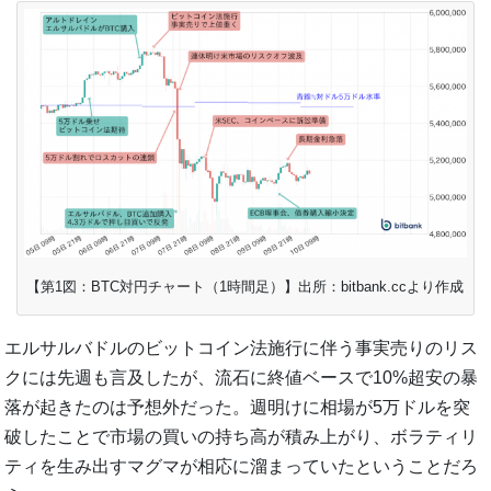
【第1図：BTC対円チャート（1時間足）】出所：bitbank.ccより作成
エルサルバドルのビットコイン法施行に伴う事実売りのリス
クには先週も言及したが、流石に終値ベースで10%超安の暴
落が起きたのは予想外だった。週明けに相場が5万ドルを突
破したことで市場の買いの持ち高が積み上がり、ボラティリ
ティを生み出すマグマが相応に溜まっていたということだろ