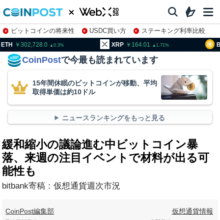
ビットコインの将来性
USDC買い方
ステーキング利率比較
株特集・関連銘柄
02,728.0
XRP
164.01
BNB
94
0.3
1.71
CoinPost
で今最も読まれています
15年間休眠のビットコインが移動、平均
取得単価は約10ドル
ニュースランキングをもっと見る
緩和縮小の議論進む中ビットコイン暴
落、来週の注目イベントで材料が出る可
能性も
bitbank寄稿：仮想通貨週次市況
CoinPost編集部
仮想通貨情報