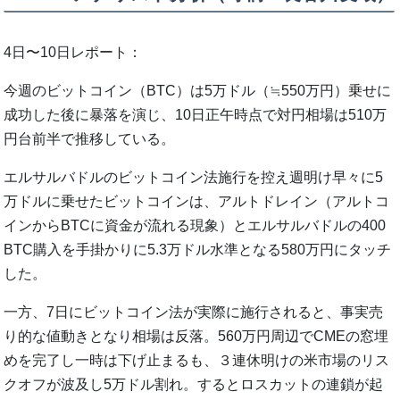
4日〜10日レポート：
今週のビットコイン（BTC）は5万ドル（≒550万円）乗せに
成功した後に暴落を演じ、10日正午時点で対円相場は510万
円台前半で推移している。
エルサルバドルのビットコイン法施行を控え週明け早々に5
万ドルに乗せたビットコインは、アルトドレイン（アルトコ
インからBTCに資金が流れる現象）とエルサルバドルの400
BTC購入を手掛かりに5.3万ドル水準となる580万円にタッチ
した。
一方、7日にビットコイン法が実際に施行されると、事実売
り的な値動きとなり相場は反落。560万円周辺でCMEの窓埋
めを完了し一時は下げ止まるも、３連休明けの米市場のリス
クオフが波及し5万ドル割れ。するとロスカットの連鎖が起