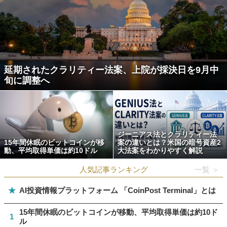
延期されたクラリティー法案、上院が採決日を9月中
旬に調整へ
ジーニアス法とクラリティー法
15年間休眠のビットコインが移
案の違いとは？米国の暗号資産2
動、平均取得単価は約10ドル
大法案をわかりやすく解説
人気記事ランキング
一覧 ＞
★
AI投資情報プラットフォーム 「CoinPost Terminal」とは
15年間休眠のビットコインが移動、平均取得単価は約10ド
1
ル