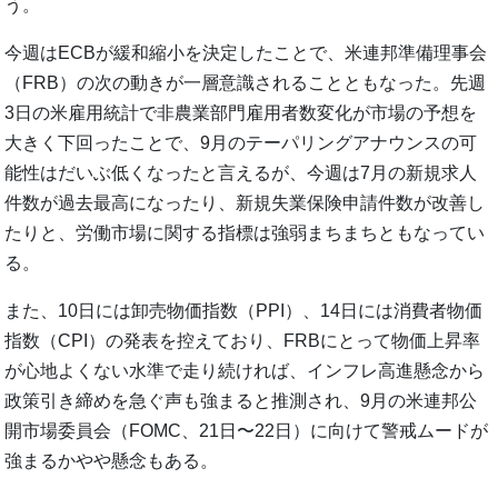
う。
今週はECBが緩和縮小を決定したことで、米連邦準備理事会
（FRB）の次の動きが一層意識されることともなった。先週
3日の米雇用統計で非農業部門雇用者数変化が市場の予想を
大きく下回ったことで、9月のテーパリングアナウンスの可
能性はだいぶ低くなったと言えるが、今週は7月の新規求人
件数が過去最高になったり、新規失業保険申請件数が改善し
たりと、労働市場に関する指標は強弱まちまちともなってい
る。
また、10日には卸売物価指数（PPI）、14日には消費者物価
指数（CPI）の発表を控えており、FRBにとって物価上昇率
が心地よくない水準で走り続ければ、インフレ高進懸念から
政策引き締めを急ぐ声も強まると推測され、9月の米連邦公
開市場委員会（FOMC、21日〜22日）に向けて警戒ムードが
強まるかやや懸念もある。