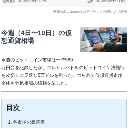
最終更新日時:
2021/10/11 12:22
公開日時:
2021/09/12 14:00
画像はShutterstockのライセンス許諾により使用
今週（4日〜10日）の仮
想通貨相場
今週のビットコイン市場は一時580
万円台を記録したが、エルサルバドルのビットコイン法施行
を皮切りに反落し5万ドルを割った。つられて仮想通貨市場
全体も弱気相場の様相を呈した。
目次
各市場の騰落率