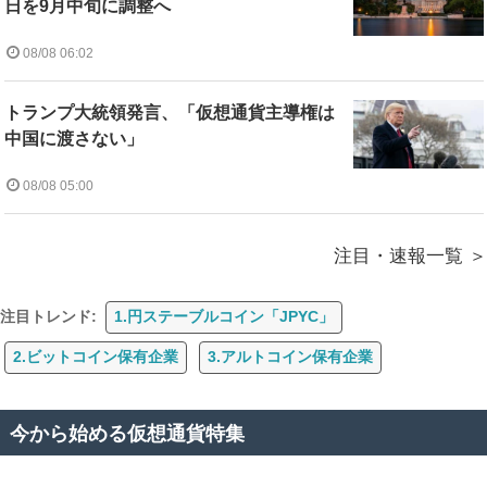
日を9月中旬に調整へ
08/08 06:02
トランプ大統領発言、「仮想通貨主導権は
中国に渡さない」
08/08 05:00
注目・速報一覧
注目トレンド:
1.円ステーブルコイン「JPYC」
2.ビットコイン保有企業
3.アルトコイン保有企業
今から始める仮想通貨特集