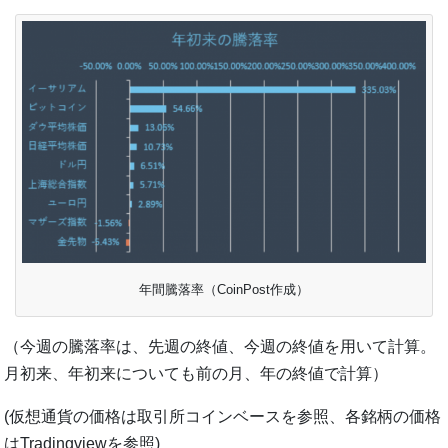
年間騰落率（CoinPost作成）
（今週の騰落率は、先週の終値、今週の終値を用いて計算。
月初来、年初来についても前の月、年の終値で計算）
(仮想通貨の価格は取引所コインベースを参照、各銘柄の価格
はTradingviewを参照)