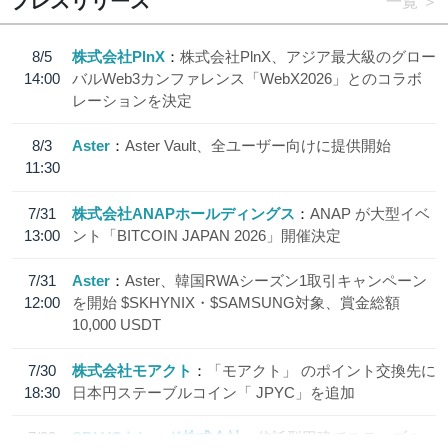
プレスリリース
一覧
8/5
株式会社PlnX
株式会社PlnX、アジア最大級のグロー
14:00
バルWeb3カンファレンス「WebX2026」とのコラボ
レーションを決定
8/3
Aster
Aster Vault、全ユーザー向けに提供開始
11:30
7/31
株式会社ANAPホールディングス
ANAP が大型イベ
13:00
ント「BITCOIN JAPAN 2026」開催決定
7/31
Aster
Aster、韓国RWAシーズン1取引キャンペーン
12:00
を開始 $SKHYNIX・$SAMSUNG対象、賞金総額
10,000 USDT
7/30
株式会社モアクト
「モアクト」 のポイント交換先に
18:30
日本円ステーブルコイン「 JPYC」を追加
7/29
SBI VCトレード株式会社
信託型円建てステーブル