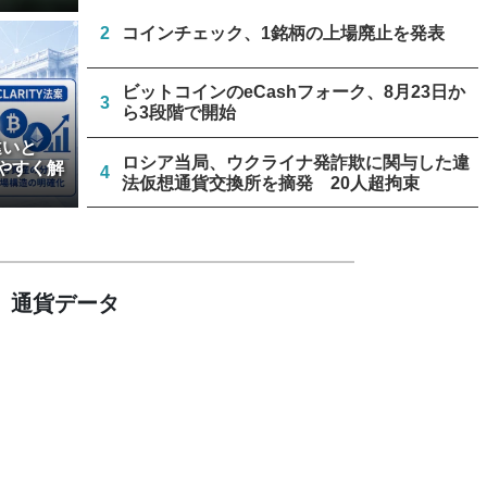
2
コインチェック、1銘柄の上場廃止を発表
ビットコインのeCashフォーク、8月23日か
3
ら3段階で開始
違いと
ロシア当局、ウクライナ発詐欺に関与した違
やすく解
4
法仮想通貨交換所を摘発 20人超拘束
トランプ大統領発言、「仮想通貨主導権は中
5
国に渡さない」
通貨データ