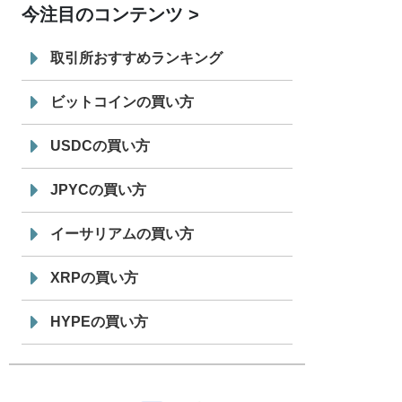
今注目のコンテンツ
7/29
SBI VCトレード株式会社
信託型円建
19:30
てステーブルコイン「JPYSC」徹底解
取引所おすすめランキング
説セミナーを開催
ビットコインの買い方
USDCの買い方
JPYCの買い方
イーサリアムの買い方
XRPの買い方
HYPEの買い方