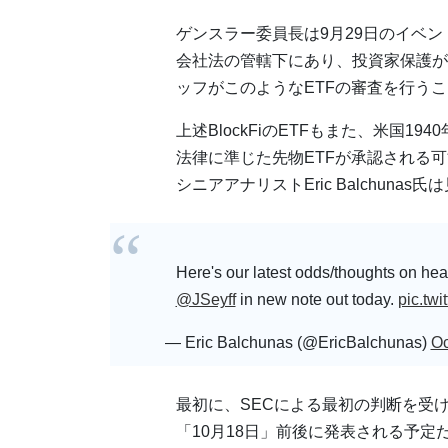
ゲンスラー委員長は9月29日のイベン
会社法の管轄下にあり、投資家保護が
ッフがこのようなETFの審査を行う
上述BlockFiのETFもまた、米国
法律に準じた先物ETFが承認される可
シニアアナリストEric Balchunas
Here's our latest odds/thoughts on hea
@JSeyff
in new note out today.
pic.tw
— Eric Balchunas (@EricBalchunas)
Oc
最初に、SECによる最初の判断を受ける
「10月18日」前後に発表される予定