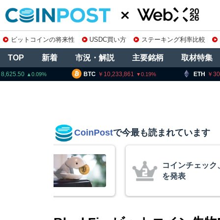
ビットコインの将来性
USDC買い方
ステーキング利率比較
TOP
新着
市況・解説
主要銘柄
取材特集
BTC
10,233,861
ETH
302,421.0
0.19
0.06
CoinPost
で今最も読まれています
インが移動、
コインチェック
ル
を発表