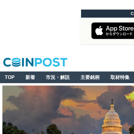
C
TOP
新着
市況・解説
主要銘柄
取材特集