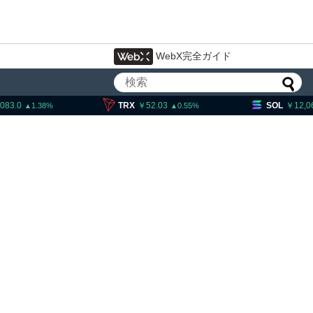
WebX完全ガイド
TRX
52.03
SOL
12,062.0
0.55
2.15
局、ウクライナ発詐欺に関
違法仮想通貨交換所を摘発
拘束