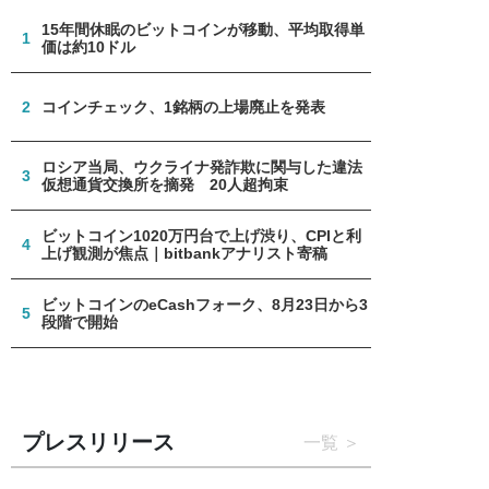
15年間休眠のビットコインが移動、平均取得単
1
価は約10ドル
2
コインチェック、1銘柄の上場廃止を発表
ロシア当局、ウクライナ発詐欺に関与した違法
3
仮想通貨交換所を摘発 20人超拘束
ビットコイン1020万円台で上げ渋り、CPIと利
4
上げ観測が焦点｜bitbankアナリスト寄稿
ビットコインのeCashフォーク、8月23日から3
5
段階で開始
プレスリリース
一覧