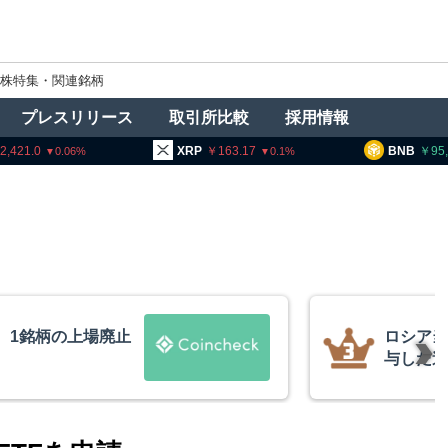
株特集・関連銘柄
プレスリリース
取引所比較
採用情報
XRP
163.17
BNB
95,083.0
0.1
1.38
、1銘柄の上場廃止
ロシア当
与した
20人超