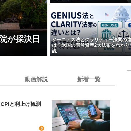
院が採決日
ジーニアス法とクラリティー法案の
は？米国の暗号資産2大法案をわかり
説
動画解説
新着一覧
CPIと利上げ観測