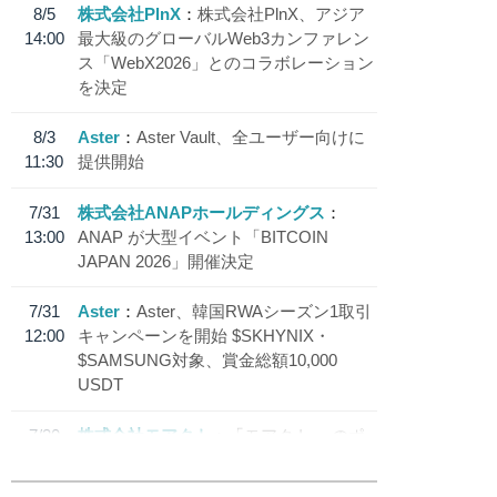
8/5
株式会社PlnX
株式会社PlnX、アジア
14:00
最大級のグローバルWeb3カンファレン
ス「WebX2026」とのコラボレーション
を決定
8/3
Aster
Aster Vault、全ユーザー向けに
11:30
提供開始
7/31
株式会社ANAPホールディングス
13:00
ANAP が大型イベント「BITCOIN
JAPAN 2026」開催決定
7/31
Aster
Aster、韓国RWAシーズン1取引
12:00
キャンペーンを開始 $SKHYNIX・
$SAMSUNG対象、賞金総額10,000
USDT
7/30
株式会社モアクト
「モアクト」 のポ
18:30
イント交換先に日本円ステーブルコイン
「 JPYC」を追加