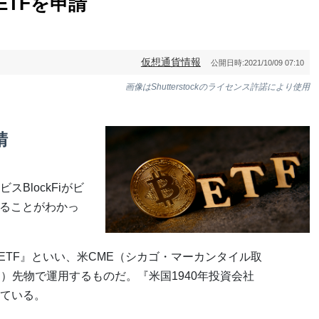
物ETFを申請
仮想通貨情報
公開日時:
2021/10/09 07:10
画像はShutterstockのライセンス許諾により使用
請
BlockFiがビ
いることがわかっ
trategy ETF』といい、米CME（シカゴ・マーカンタイル取
）先物で運用するものだ。『米国1940年投資会社
ている。