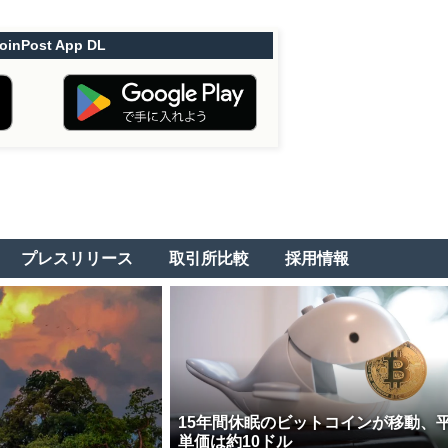
oinPost App DL
プレスリリース
取引所比較
採用情報
15年間休眠のビットコインが移動、
単価は約10ドル