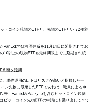
ットコイン現物のETFと、先物のETFという2種類
VanEckでは可否判断を11月14日に延期されてお
の10以上の現物ETFも最終期限までに延期され続
TF判断を延期
に、現物運用のETFはリスクが高いと指摘した一
コイン先物に限定したETFであれば、職員による申
VanEckやValkyrieを含むビットコイン現物
社はビットコイン先物ETFの申請にも乗り出してきて