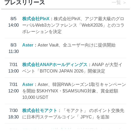
プレスリリース
一覧
8/5
株式会社PlnX
株式会社PlnX、アジア最大級のグロ
14:00
ーバルWeb3カンファレンス「WebX2026」とのコラ
ボレーションを決定
8/3
Aster
Aster Vault、全ユーザー向けに提供開始
11:30
7/31
株式会社ANAPホールディングス
ANAP が大型イ
13:00
ベント「BITCOIN JAPAN 2026」開催決定
7/31
Aster
Aster、韓国RWAシーズン1取引キャンペーン
12:00
を開始 $SKHYNIX・$SAMSUNG対象、賞金総額
10,000 USDT
7/30
株式会社モアクト
「モアクト」 のポイント交換先
18:30
に日本円ステーブルコイン「 JPYC」を追加
7/29
SBI VCトレード株式会社
信託型円建てステーブル