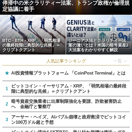
停滞中の米クラリティー法案、トランプ政権が倫理規
定協議に着手
BTC・ETH・XRP、「弱気相場
ジーニアス法とクラリティー法
の最終段階に典型的な兆候」＝
案の違いとは？米国の暗号資産2
クリプトクアント
大法案をわかりやすく解説
人気記事ランキング
一覧 ＞
★
AI投資情報プラットフォーム 「CoinPost Terminal」とは
ビットコイン・イーサリアム・XRP、「弱気相場の最終段
1
階に典型的な兆候」＝クリプトクアント
暗号資産交換業者に出庫制限強化を要請、詐欺被害防止
2
へ 金融庁と警察庁
アーサー・ヘイズ、AIバブル崩壊と政府救済でビットコイ
3
ン100万ドル超と予想