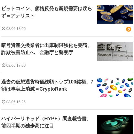
ビットコイン、価格反発も新規需要は戻ら
ず＝アナリスト
08/06 18:00
暗号資産交換業者に出庫制限強化を要請、
詐欺被害防止へ 金融庁と警察庁
08/06 17:00
過去の仮想通貨時価総額トップ100銘柄、7
割は事実上消滅＝CryptoRank
08/06 16:26
ハイパーリキッド（HYPE）調査報告書、
前四半期の独歩高に注目