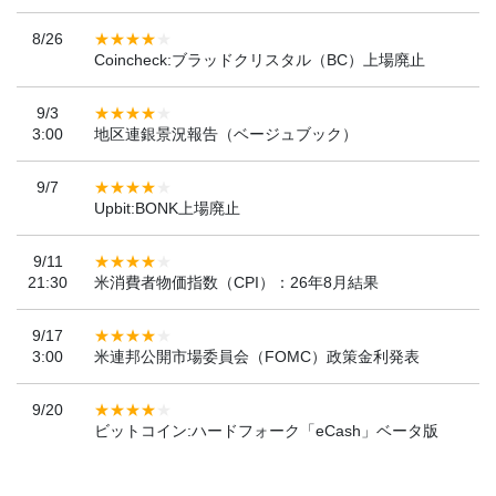
8/26
Coincheck:ブラッドクリスタル（BC）上場廃止
9/3
3:00
地区連銀景況報告（ベージュブック）
9/7
Upbit:BONK上場廃止
9/11
21:30
米消費者物価指数（CPI）：26年8月結果
9/17
3:00
米連邦公開市場委員会（FOMC）政策金利発表
9/20
ビットコイン:ハードフォーク「eCash」ベータ版