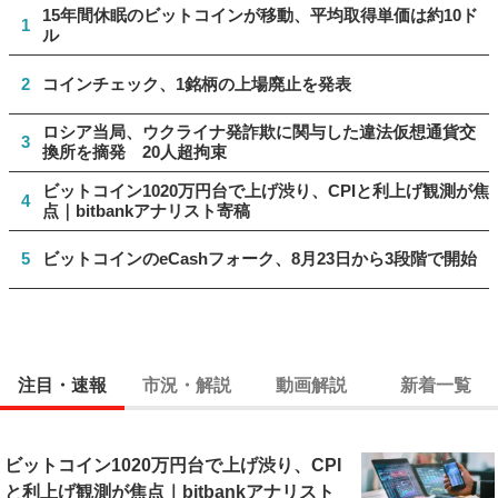
15年間休眠のビットコインが移動、平均取得単価は約10ド
1
ル
2
コインチェック、1銘柄の上場廃止を発表
ロシア当局、ウクライナ発詐欺に関与した違法仮想通貨交
3
換所を摘発 20人超拘束
ビットコイン1020万円台で上げ渋り、CPIと利上げ観測が焦
4
点｜bitbankアナリスト寄稿
5
ビットコインのeCashフォーク、8月23日から3段階で開始
注目・速報
市況・解説
動画解説
新着一覧
ビットコイン1020万円台で上げ渋り、CPI
と利上げ観測が焦点｜bitbankアナリスト