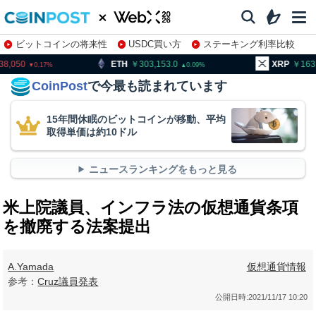
ビットコインの将来性
USDC買い方
ステーキング利率比較
株特集・関連銘柄
TH
303,153.0
XRP
163.44
BN
0.09
0.06
CoinPost
で今最も読まれています
15年間休眠のビットコインが移動、平均
取得単価は約10ドル
ニュースランキングをもっと見る
米上院議員、インフラ法の仮想通貨条項
を撤廃する法案提出
A.Yamada
仮想通貨情報
参考：
Cruz議員発表
公開日時:
2021/11/17 10:20