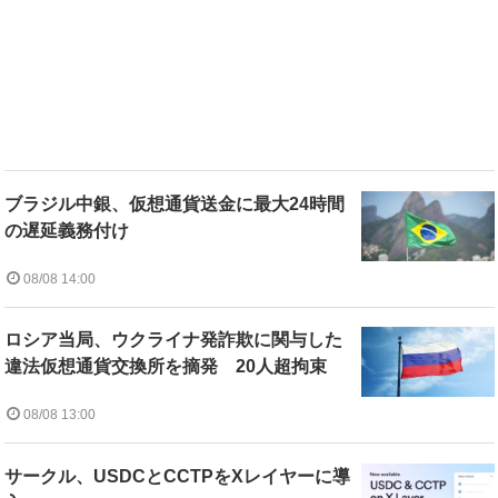
ブラジル中銀、仮想通貨送金に最大24時間
の遅延義務付け
08/08 14:00
ロシア当局、ウクライナ発詐欺に関与した
違法仮想通貨交換所を摘発 20人超拘束
08/08 13:00
サークル、USDCとCCTPをXレイヤーに導