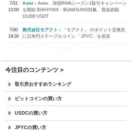
7/31
Aster
Aster、韓国RWAシーズン1取引キャンペーン
12:00
を開始 $SKHYNIX・$SAMSUNG対象、賞金総額
10,000 USDT
7/30
株式会社モアクト
「モアクト」 のポイント交換先
18:30
に日本円ステーブルコイン「 JPYC」を追加
7/29
SBI VCトレード株式会社
信託型円建てステーブル
19:30
コイン「JPYSC」徹底解説セミナーを開催
今注目のコンテンツ
取引所おすすめランキング
ビットコインの買い方
USDCの買い方
JPYCの買い方