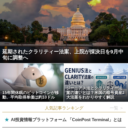
延期されたクラリティー法案、上院が採決日を9月中
旬に調整へ
ジーニアス法とクラリティー法
15年間休眠のビットコインが移
案の違いとは？米国の暗号資産2
動、平均取得単価は約10ドル
大法案をわかりやすく解説
人気記事ランキング
一覧 ＞
★
AI投資情報プラットフォーム 「CoinPost Terminal」とは