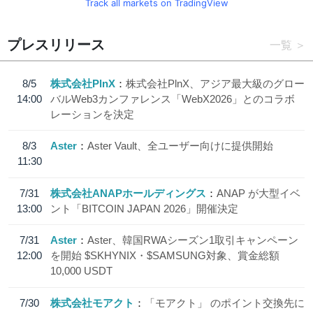
Track all markets on TradingView
プレスリリース
一覧
8/5
株式会社PlnX
株式会社PlnX、アジア最大級のグロー
14:00
バルWeb3カンファレンス「WebX2026」とのコラボ
レーションを決定
8/3
Aster
Aster Vault、全ユーザー向けに提供開始
11:30
7/31
株式会社ANAPホールディングス
ANAP が大型イベ
13:00
ント「BITCOIN JAPAN 2026」開催決定
7/31
Aster
Aster、韓国RWAシーズン1取引キャンペーン
12:00
を開始 $SKHYNIX・$SAMSUNG対象、賞金総額
10,000 USDT
7/30
株式会社モアクト
「モアクト」 のポイント交換先に