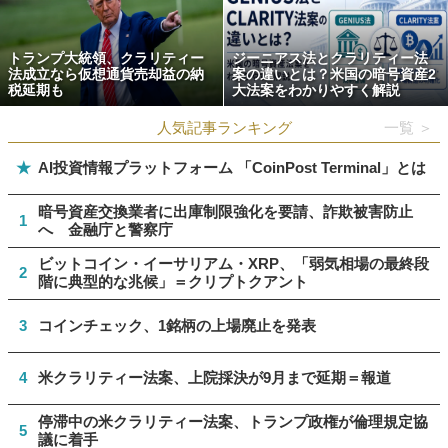
トランプ大統領、クラリティー
ジーニアス法とクラリティー法
法成立なら仮想通貨売却益の納
案の違いとは？米国の暗号資産2
税延期も
大法案をわかりやすく解説
人気記事ランキング
一覧 ＞
★
AI投資情報プラットフォーム 「CoinPost Terminal」とは
暗号資産交換業者に出庫制限強化を要請、詐欺被害防止
1
へ 金融庁と警察庁
ビットコイン・イーサリアム・XRP、「弱気相場の最終段
2
階に典型的な兆候」＝クリプトクアント
3
コインチェック、1銘柄の上場廃止を発表
4
米クラリティー法案、上院採決が9月まで延期＝報道
停滞中の米クラリティー法案、トランプ政権が倫理規定協
5
議に着手