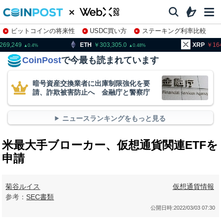
ビットコインの将来性
USDC買い方
ステーキング利率比較
株特集・関連銘柄
ETH
303,305.0
XRP
164.10
0.48
0.77
CoinPost
で今最も読まれています
暗号資産交換業者に出庫制限強化を要
請、詐欺被害防止へ 金融庁と警察庁
ニュースランキングをもっと見る
米最大手ブローカー、仮想通貨関連ETFを
申請
菊谷ルイス
仮想通貨情報
参考：
SEC書類
公開日時:
2022/03/03 07:30