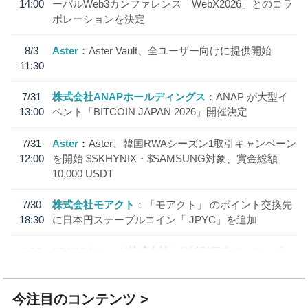
14:00
ーバルWeb3カンファレンス「WebX2026」とのコラ
ボレーションを決定
8/3
Aster
Aster Vault、全ユーザー向けに提供開始
11:30
7/31
株式会社ANAPホールディングス
ANAP が大型イ
13:00
ベント「BITCOIN JAPAN 2026」開催決定
7/31
Aster
Aster、韓国RWAシーズン1取引キャンペーン
12:00
を開始 $SKHYNIX・$SAMSUNG対象、賞金総額
10,000 USDT
7/30
株式会社モアクト
「モアクト」 のポイント交換先
18:30
に日本円ステーブルコイン「 JPYC」を追加
7/29
SBI VCトレード株式会社
信託型円建てステーブル
19:30
コイン「JPYSC」徹底解説セミナーを開催
今注目のコンテンツ