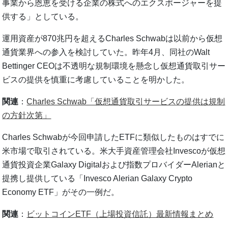
事業から恩恵を受ける企業の株式へのエクスポージャーを提
供する」としている。
運用資産が870兆円を超えるCharles Schwabは以前から仮想
通貨業界への参入を検討していた。昨年4月、同社のWalt
Bettinger CEOは不透明な規制環境を懸念し仮想通貨取引サー
ビスの提供を慎重に考慮していることを明かした。
関連
：
Charles Schwab「仮想通貨取引サービスの提供は規制
の方針次第」
Charles Schwabが今回申請したETFに類似したものはすでに
米市場で取引されている。米大手資産管理会社Invescoが仮想
通貨投資企業Galaxy Digitalおよび指数プロバイダーAlerianと
提携し提供している「Invesco Alerian Galaxy Crypto
Economy ETF」がその一例だ。
関連
：
ビットコインETF（上場投資信託）最新情報まとめ