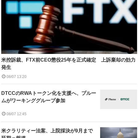
米控訴裁、FTX前CEO懲役25年を正式確定 上訴棄却の効力
発生
08/07 13:20
DTCCのRWAトークン化を支援へ、プルー
ムがワーキンググループ参加
08/07 12:45
米クラリティー法案、上院採決が9月まで