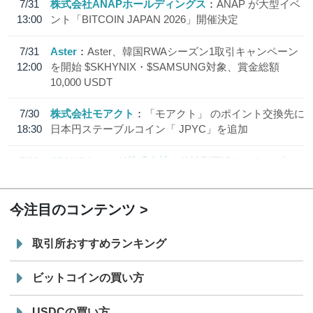
7/31
株式会社ANAPホールディングス
ANAP が大型イベ
13:00
ント「BITCOIN JAPAN 2026」開催決定
7/31
Aster
Aster、韓国RWAシーズン1取引キャンペーン
12:00
を開始 $SKHYNIX・$SAMSUNG対象、賞金総額
10,000 USDT
7/30
株式会社モアクト
「モアクト」 のポイント交換先に
18:30
日本円ステーブルコイン「 JPYC」を追加
7/29
SBI VCトレード株式会社
信託型円建てステーブル
19:30
コイン「JPYSC」徹底解説セミナーを開催
今注目のコンテンツ
取引所おすすめランキング
ビットコインの買い方
USDCの買い方