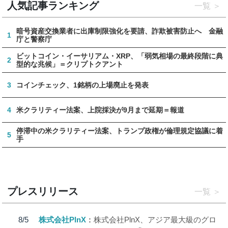
人気記事ランキング
一覧
暗号資産交換業者に出庫制限強化を要請、詐欺被害防止へ 金融
1
庁と警察庁
ビットコイン・イーサリアム・XRP、「弱気相場の最終段階に典
2
型的な兆候」＝クリプトクアント
3
コインチェック、1銘柄の上場廃止を発表
4
米クラリティー法案、上院採決が9月まで延期＝報道
停滞中の米クラリティー法案、トランプ政権が倫理規定協議に着
5
手
プレスリリース
一覧
8/5
株式会社PlnX
株式会社PlnX、アジア最大級のグロ