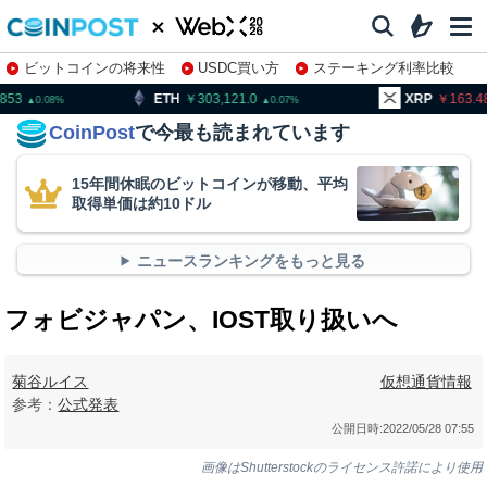
ビットコインの将来性
USDC買い方
ステーキング利率比較
株特集・関連銘柄
ETH
303,121.0
XRP
163.48
B
0.07
0.1
CoinPost
で今最も読まれています
15年間休眠のビットコインが移動、平均
取得単価は約10ドル
ニュースランキングをもっと見る
フォビジャパン、IOST取り扱いへ
菊谷ルイス
仮想通貨情報
参考：
公式発表
公開日時:
2022/05/28 07:55
画像はShutterstockのライセンス許諾により使用