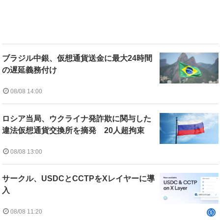
ブラジル中銀、仮想通貨送金に最大24時間
の遅延義務付け
08/08 14:00
ロシア当局、ウクライナ発詐欺に関与した
違法仮想通貨交換所を摘発 20人超拘束
08/08 13:00
サークル、USDCとCCTPをXレイヤーに導
入
08/08 11:20