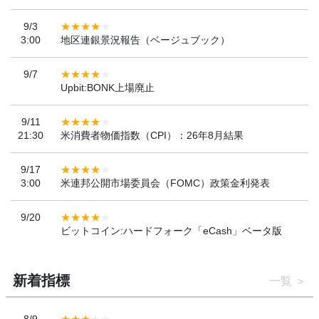
9/3
3:00
地区連銀景況報告（ベージュブック）
9/7
Upbit:BONK上場廃止
9/11
21:30
米消費者物価指数（CPI）：26年8月結果
9/17
3:00
米連邦公開市場委員会（FOMC）政策金利発表
9/20
ビットコイン:ハードフォーク「eCash」ベータ版
新着指標
一覧