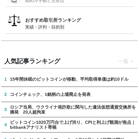
始め方手順と注意点
おすすめ取引所ランキング
実績・評判・目的別
人気記事ランキング
一覧
1
15年間休眠のビットコインが移動、平均取得単価は約10ドル
2
コインチェック、1銘柄の上場廃止を発表
ロシア当局、ウクライナ発詐欺に関与した違法仮想通貨交換所を
3
摘発 20人超拘束
ビットコイン1020万円台で上げ渋り、CPIと利上げ観測が焦点｜
4
bitbankアナリスト寄稿