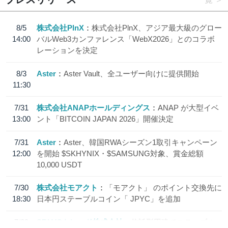
8/5
株式会社PlnX
株式会社PlnX、アジア最大級のグロー
14:00
バルWeb3カンファレンス「WebX2026」とのコラボ
レーションを決定
8/3
Aster
Aster Vault、全ユーザー向けに提供開始
11:30
7/31
株式会社ANAPホールディングス
ANAP が大型イベ
13:00
ント「BITCOIN JAPAN 2026」開催決定
7/31
Aster
Aster、韓国RWAシーズン1取引キャンペーン
12:00
を開始 $SKHYNIX・$SAMSUNG対象、賞金総額
10,000 USDT
7/30
株式会社モアクト
「モアクト」 のポイント交換先に
18:30
日本円ステーブルコイン「 JPYC」を追加
7/29
SBI VCトレード株式会社
信託型円建てステーブル