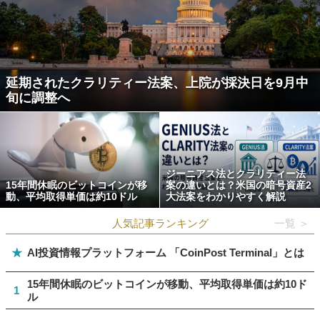
延期されたクラリティー法案、上院が採決日を9月中
旬に調整へ
ジーニアス法とクラリティー法
15年間休眠のビットコインが移
案の違いとは？米国の暗号資産2
動、平均取得単価は約10ドル
大法案をわかりやすく解説
人気記事ランキング
一覧 ＞
★
AI投資情報プラットフォーム 「CoinPost Terminal」とは
15年間休眠のビットコインが移動、平均取得単価は約10ド
1
ル