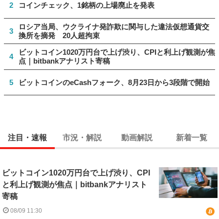
2
コインチェック、1銘柄の上場廃止を発表
ロシア当局、ウクライナ発詐欺に関与した違法仮想通貨交
3
換所を摘発 20人超拘束
ビットコイン1020万円台で上げ渋り、CPIと利上げ観測が焦
4
点｜bitbankアナリスト寄稿
5
ビットコインのeCashフォーク、8月23日から3段階で開始
注目・速報
市況・解説
動画解説
新着一覧
ビットコイン1020万円台で上げ渋り、CPI
と利上げ観測が焦点｜bitbankアナリスト
寄稿
08/09 11:30